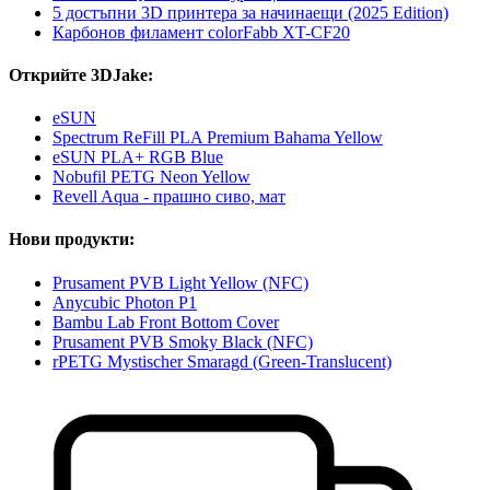
5 достъпни 3D принтера за начинаещи (2025 Edition)
Карбонов филамент colorFabb XT-CF20
Открийте 3DJake:
eSUN
Spectrum ReFill PLA Premium Bahama Yellow
eSUN PLA+ RGB Blue
Nobufil PETG Neon Yellow
Revell Aqua - прашно сиво, мат
Нови продукти:
Prusament PVB Light Yellow (NFC)
Anycubic Photon P1
Bambu Lab Front Bottom Cover
Prusament PVB Smoky Black (NFC)
rPETG Mystischer Smaragd (Green-Translucent)