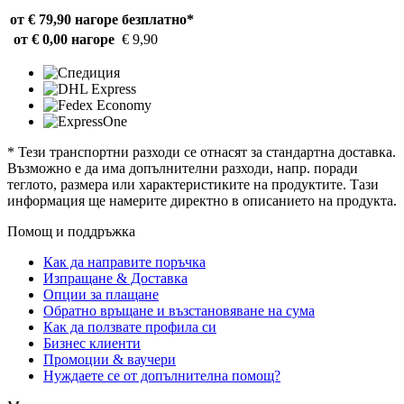
от € 79,90 нагоре
безплатно*
от € 0,00 нагоре
€ 9,90
* Тези транспортни разходи се отнасят за стандартна доставка.
Възможно е да има допълнителни разходи, напр. поради
теглото, размера или характеристиките на продуктите. Тази
информация ще намерите директно в описанието на продукта.
Помощ и поддръжка
Как да направите поръчка
Изпращане & Доставка
Опции за плащане
Обратно връщане и възстановяване на сума
Как да ползвате профила си
Бизнес клиенти
Промоции & ваучери
Нуждаете се от допълнителна помощ?