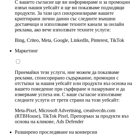
С вашето съгласие ще ви информираме и за промоции
извън нашия уебсайт и ще ви показваме подходящи
продукти. За тази цел синхронизираме вашите
криптирани лични данни със следните външни
доставчици и използваме техните канали за онлайн
реклама, ако вече използвате техните услуги:
Bing, Criteo, Meta, Google, LinkedIn, Pinterest, TikTok
Маркетинг
Приемайки тези услуги, ние можем да показваме
реклами, спонсорирано съдържание, промоции с
отстъпки за нашия уебсайт или продукти въз основа на
вашето поведение при сърфиране и пазаруване и да
измерваме успеха им. С ваше съгласие използваме
следните услуги от трети страни на този уебсайт:
Meta-Pixel, Microsoft Advertising, creativecdn.com
(RTBHouse), TikTok Pixel, Препоръки за продукти въз
основа на кликове, Ads Defender
Разширено проследяване на конверсии