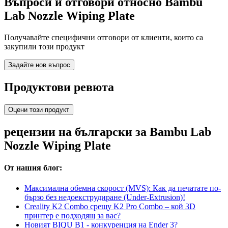
Въпроси и отговори относно Bambu
Lab Nozzle Wiping Plate
Получавайте специфични отговори от клиенти, които са
закупили този продукт
Задайте нов въпрос
Продуктови ревюта
Оцени този продукт
рецензии на български за Bambu Lab
Nozzle Wiping Plate
От нашия блог:
Максимална обемна скорост (MVS): Как да печатате по-
бързо без недоекструдиране (Under-Extrusion)!
Creality K2 Combo срещу K2 Pro Combo – кой 3D
принтер е подходящ за вас?
Новият BIQU B1 - конкуренция на Ender 3?