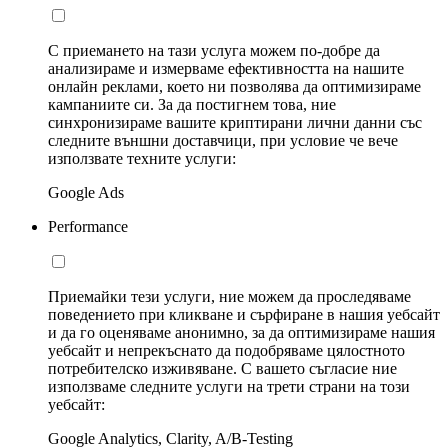
С приемането на тази услуга можем по-добре да
анализираме и измерваме ефективността на нашите
онлайн реклами, което ни позволява да оптимизираме
кампаниите си. За да постигнем това, ние
синхронизираме вашите криптирани лични данни със
следните външни доставчици, при условие че вече
използвате техните услуги:
Google Ads
Performance
Приемайки тези услуги, ние можем да проследяваме
поведението при кликване и сърфиране в нашия уебсайт
и да го оценяваме анонимно, за да оптимизираме нашия
уебсайт и непрекъснато да подобряваме цялостното
потребителско изживяване. С вашето съгласие ние
използваме следните услуги на трети страни на този
уебсайт:
Google Analytics, Clarity, A/B-Testing