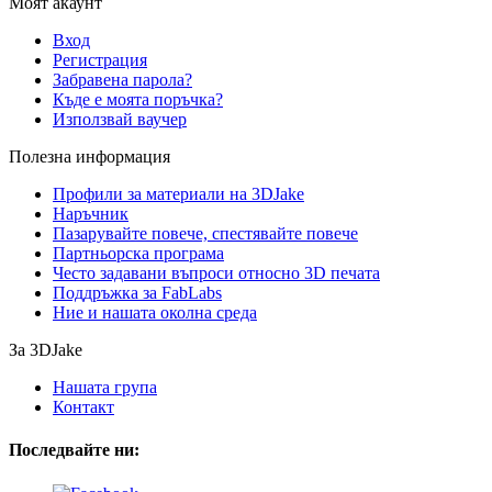
Моят акаунт
Вход
Регистрация
Забравена парола?
Къде е моята поръчка?
Използвай ваучер
Полезна информация
Профили за материали на 3DJake
Наръчник
Пазарувайте повече, спестявайте повече
Партньорска програма
Често задавани въпроси относно 3D печата
Поддръжка за FabLabs
Ние и нашата околна среда
За 3DJake
Нашата група
Контакт
Последвайте ни: