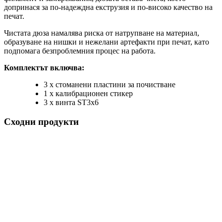
допринася за по-надеждна екструзия и по-високо качество на
печат.
Чистата дюза намалява риска от натрупване на материал,
образуване на нишки и нежелани артефакти при печат, като
подпомага безпроблемния процес на работа.
Комплектът включва:
3 x стоманени пластини за почистване
1 x калибрационен стикер
3 x винта ST3x6
Сходни продукти