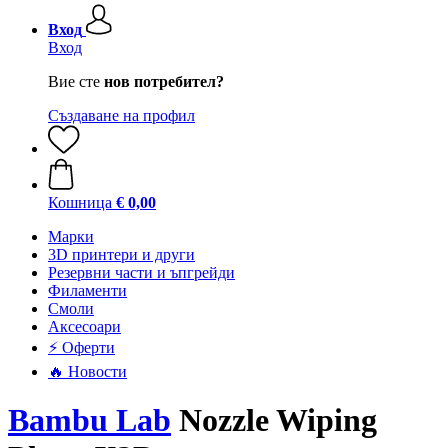
Вход
Вход
Вие сте
нов потребител?
Създаване на профил
Кошница
€ 0,00
Mарки
3D принтери и други
Резервни части и ъпгрейди
Филаменти
Смоли
Аксесоари
⚡ Оферти
🔥 Новости
Bambu Lab
Nozzle Wiping