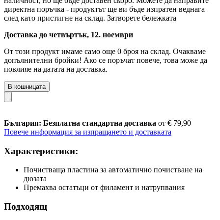
наличност, но ще бъде доставен скоро. Можете да направите
директна поръчка - продуктът ще ви бъде изпратен веднага
след като пристигне на склад.
Затворете бележката
Доставка до четвъртък, 12. ноември
От този продукт имаме само още 0 броя на склад. Очакваме
допълнителни бройки! Ако се поръчат повече, това може да
повлияе на датата на доставка.
В кошницата
България: Безплатна стандартна доставка
от € 79,90
Повече информация за изпращането и доставката
Характеристики:
Почистваща пластина за автоматично почистване на
дюзата
Премахва остатъци от филамент и натрупвания
Подходящ