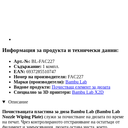
Информация за продукта и технически данни:
Арт.-№:
BL-FAC227
Съдържание:
1 компл.
EAN:
6937285510747
Номер на производителя:
FAC227
Марки (производители):
Bambu Lab
Видове продукти:
Почистващ елемент за дюзата
Специално за 3D принтери:
Bambu Lab X2D
Описание
Почистващата пластина за дюза Bambu Lab (Bambu Lab
Nozzle Wiping Plate)
служи за почистване на дюзата по време
на печат. Чрез контролираното отстраняване на остатъци от
филамент и замърсявания, дюзата остава чиста, което