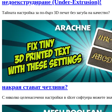
недоекструдиране (Under-Extrusion)!
Тайната настройка за по-бърз 3D печат без загуба на качество?
накрая стават четливи?
С няколко целенасочени настройки в slicer софтуера можете зна