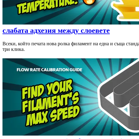
слабата адхезия между слоевете
Всеки, който печата нова ролка филамент на една и съща станда
три клика.