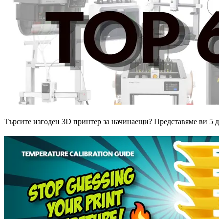
Търсите изгоден 3D принтер за начинаещи? Представяме ви 5 д