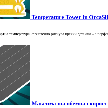
Temperature Tower in OrcaSli
ртна температура, съзнателно рискува крехки детайли – а перфек
Максимална обемна скорост (