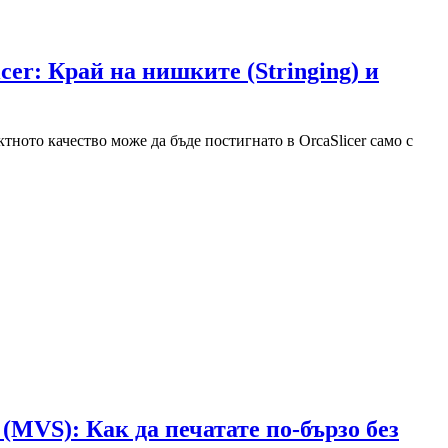
cer: Край на нишките (Stringing) и
тното качество може да бъде постигнато в OrcaSlicer само с
MVS): Как да печатате по-бързо без