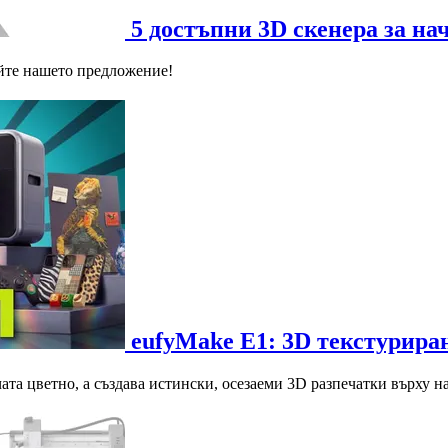
5 достъпни 3D скенера за на
айте нашето предложение!
eufyMake E1: 3D текстурира
та цветно, а създава истински, осезаеми 3D разпечатки върху н