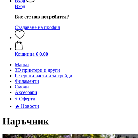
Вход
Вход
Вие сте
нов потребител?
Създаване на профил
Кошница
€ 0,00
Mарки
3D принтери и други
Резервни части и ъпгрейди
Филаменти
Смоли
Аксесоари
⚡ Оферти
🔥 Новости
Наръчник