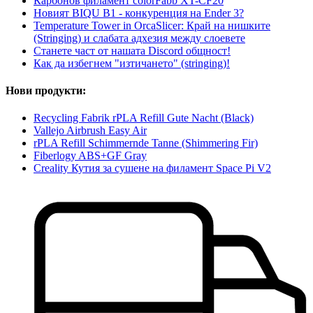
Карбонов филамент colorFabb XT-CF20
Новият BIQU B1 - конкуренция на Ender 3?
Temperature Tower in OrcaSlicer: Край на нишките
(Stringing) и слабата адхезия между слоевете
Станете част от нашата Discord общност!
Как да избегнем "изтичането" (stringing)!
Нови продукти:
Recycling Fabrik rPLA Refill Gute Nacht (Black)
Vallejo Airbrush Easy Air
rPLA Refill Schimmernde Tanne (Shimmering Fir)
Fiberlogy ABS+GF Gray
Creality Кутия за сушене на филамент Space Pi V2