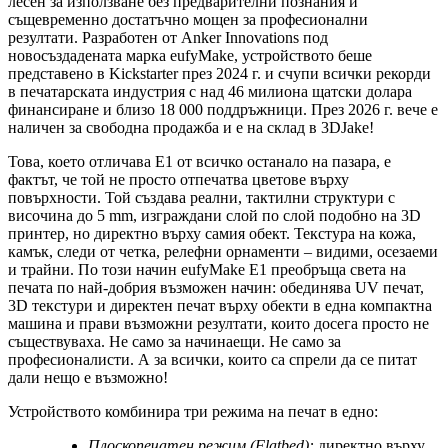
лесен за използване без предварителни познания и
същевременно достатъчно мощен за професионални
резултати. Разработен от Anker Innovations под
новосъздадената марка eufyMake, устройството беше
представено в Kickstarter през 2024 г. и счупи всички рекорди
в печатарската индустрия с над 46 милиона щатски долара
финансиране и близо 18 000 поддръжници. През 2026 г. вече е
наличен за свободна продажба и е на склад в 3DJake!
Това, което отличава E1 от всичко останало на пазара, е
фактът, че той не просто отпечатва цветове върху
повърхности. Той създава реални, тактилни структури с
височина до 5 mm, изграждани слой по слой подобно на 3D
принтер, но директно върху самия обект. Текстура на кожа,
камък, следи от четка, релефни орнаменти – видими, осезаеми
и трайни. По този начин eufyMake E1 преобръща света на
печата по най-добрия възможен начин: обединява UV печат,
3D текстури и директен печат върху обекти в една компактна
машина и прави възможни резултати, които досега просто не
съществуваха. Не само за начинаещи. Не само за
професионалисти. А за всички, които са спрели да се питат
дали нещо е възможно!
Устройството комбинира три режима на печат в едно:
Плоскопечатен режим (Flatbed):
директно върху