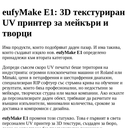
eufyMake E1: 3D текстуриран
UV принтер за мейкъри и
творци
Има продукти, които подобряват даден пазар. И има такива,
които създават изцяло нов.
eufyMake E1
определено
принадлежи към втората категория.
Допреди съвсем скоро UV печатът беше територия на
индустрията: огромни плоскопечатни машини от Roland или
Mimaki, цени в петцифрения и шестцифрения диапазон,
специализиран RIP софтуер със стръмна крива на обучение и
резултати, които бяха професионални, но недостъпни за
мейкъри, творчески студиа или малки компании. Ако искахте
да персонализирате даден обект, трябваше да разчитате на
външни изпълнители, минимални количества, срокове за
доставка и компромиси с дизайна.
eufyMake E1
променя този статукво. Това е първият в света
персонален UV принтер за 3D текстури, създаден за бюро,