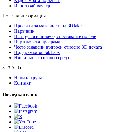
Къде е моята поръчка?
Използвай ваучер
Полезна информация
Профили за материали на 3DJake
Наръчник
Пазарувайте повече, спестявайте повече
Партньорска програма
Често задавани въпроси относно 3D печата
Поддръжка за FabLabs
Ние и нашата околна среда
За 3DJake
Нашата група
Контакт
Последвайте ни: