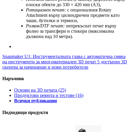
плоски обекти до 330 × 420 mm (A3),
Ротационен печат:
с опционалния Rotary
Attachment върху цилиндрични предмети като
чаши, бутилки и термоси,
Ролков/DTF печат:
непрекъснат печат върху
фолио за трансфери и стикери (максимална
дължина над 10 метра).
Snapmaker U1: Инструменталната глава с автоматична смяна
на инструменти за многоматериален 3D печат
5 достъпни 3D
скенера за начинаещи и нови потребители
Наръчник
Основи на 3D печата
(25)
Продуктови ревюта и тестове
(16)
Всички публикации
Подходящи продукти