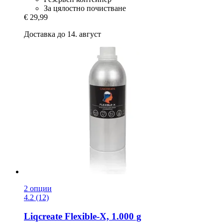
За цялостно почистване
€ 29,99
Доставка до 14. август
2 опции
4.2 (12)
Liqcreate
Flexible-​X, 1.000 g