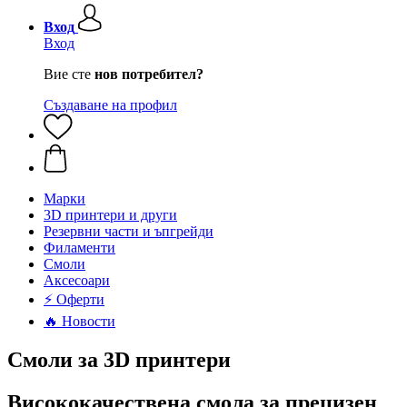
Вход
Вход
Вие сте
нов потребител?
Създаване на профил
Mарки
3D принтери и други
Резервни части и ъпгрейди
Филаменти
Смоли
Аксесоари
⚡ Оферти
🔥 Новости
Смоли за 3D принтери
Висококачествена смола за прецизен