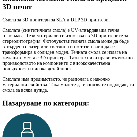
3D печат
Смола за 3D принтери за SLA и DLP 3D принтери.
Смолата (синтетичната смола) е UV-втвърдяваща течна
пластмаса. Тези материали се използват в 3D принтерите за
стереолитография. Фоточувствителната смола може да бъде
втвърдена с лазер или светлина и по този начин да се
трансформира в солиден модел. Течната смола се излага на
желаните места с 3D принтера. Тази техника прави възможно
производството на компоненти с висококачествена
повърхност и висока детайлност.
Смолата има предимството, че разполага с няколко
материални свойства. Така можете да използвате подходящата
смола за всяка нужда.
Пазаруване по категория: