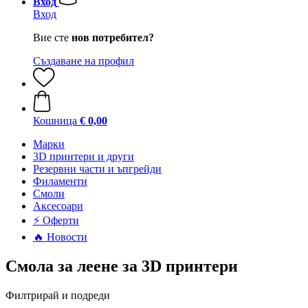
Вход
Вход
Вие сте
нов потребител?
Създаване на профил
Кошница
€ 0,00
Mарки
3D принтери и други
Резервни части и ъпгрейди
Филаменти
Смоли
Аксесоари
⚡ Оферти
🔥 Новости
Смола за леене за 3D принтери
Филтрирай и подреди