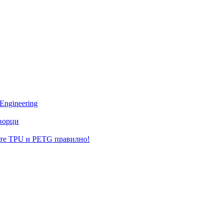
Engineering
творци
жете TPU и PETG правилно!