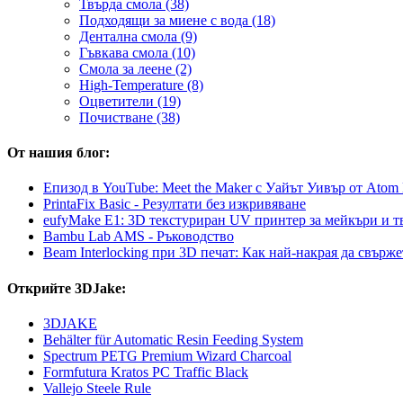
Твърда смола (38)
Подходящи за миене с вода (18)
Дентална смола (9)
Гъвкава смола (10)
Смола за леене (2)
High-Temperature (8)
Оцветители (19)
Почистване (38)
От нашия блог:
Епизод в YouTube: Meet the Maker с Уайът Уивър от Atom 
PrintaFix Basic - Резултати без изкривяване
eufyMake E1: 3D текстуриран UV принтер за мейкъри и 
Bambu Lab AMS - Ръководство
Beam Interlocking при 3D печат: Как най-накрая да свър
Открийте 3DJake:
3DJAKE
Behälter für Automatic Resin Feeding System
Spectrum PETG Premium Wizard Charcoal
Formfutura Kratos PC Traffic Black
Vallejo Steele Rule