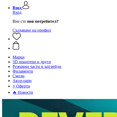
Вход
Вход
Вие сте
нов потребител?
Създаване на профил
Mарки
3D принтери и други
Резервни части и ъпгрейди
Филаменти
Смоли
Аксесоари
⚡ Оферти
🔥 Новости