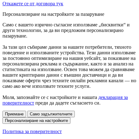
Откажете се от договора тук
Персонализиране на настройките за пазаруване
Само с вашето изрично съгласие използваме „бисквитки“ и
други технологии, за да ви предложим персонализирано
пазаруване.
За тази цел събираме данни за нашите потребители, тяхното
поведение и използваните устройства. Тези данни използваме
за постоянно оптимизиране на нашия уебсайт, за показване на
персонализирана реклама и съдържание, както и за анализ на
статистиката на използване. Освен това можем да сравняваме
вашите криптирани данни с външни доставчици и да ви
показваме оферти чрез техните онлайн рекламни канали — но
само ако вече използвате техните услуги.
Моля, запознайте се с настройките и нашата
декларация за
поверителност
преди да дадете съгласието си.
Приемане
Само задължителните
Персонализиране на настройките
Политика за поверителност