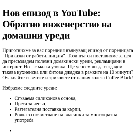
Нов епизод в YouTube:
Обратно инженерство на
домашни уреди
Приготвихме за вас поредния вълнуващ епизод от поредицата
"Приказки от работилницата". Този път си поставихме за цел
да пресъздадем полезни домакински уреди, рекламирани в
интернет. Но... с малка уловка. Ще успеем ли да създадем
такава кухненска или битова джаджа в рамките на 10 минути?
Очаквайте съветите и триковете от нашия колега Coffee Black!
Избрахме следните уреди:
Сгъваема силиконова основа,
Преса за чесън,
Разтегателна поставка за кърпи,
Ролка за почистване на власинки за многократна
употреба,