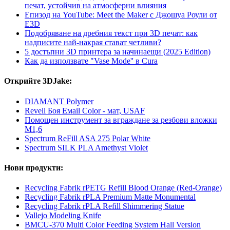
печат, устойчив на атмосферни влияния
Епизод на YouTube: Meet the Maker с Джошуа Роули от
E3D
Подобряване на дребния текст при 3D печат: как
надписите най-накрая стават четливи?
5 достъпни 3D принтера за начинаещи (2025 Edition)
Как да използвате "Vase Mode'' в Cura
Открийте 3DJake:
DIAMANT Polymer
Revell Боя Емаil Color - мат, USAF
Помощен инструмент за вграждане за резбови вложки
M1,6
Spectrum ReFill ASA 275 Polar White
Spectrum SILK PLA Amethyst Violet
Нови продукти:
Recycling Fabrik rPETG Refill Blood Orange (Red-Orange)
Recycling Fabrik rPLA Premium Matte Monumental
Recycling Fabrik rPLA Refill Shimmering Statue
Vallejo Modeling Knife
BMCU-370 Multi Color Feeding System Hall Version