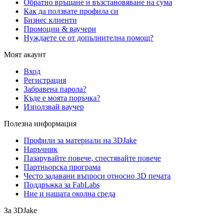
Обратно връщане и възстановяване на сума
Как да ползвате профила си
Бизнес клиенти
Промоции & ваучери
Нуждаете се от допълнителна помощ?
Моят акаунт
Вход
Регистрация
Забравена парола?
Къде е моята поръчка?
Използвай ваучер
Полезна информация
Профили за материали на 3DJake
Наръчник
Пазарувайте повече, спестявайте повече
Партньорска програма
Често задавани въпроси относно 3D печата
Поддръжка за FabLabs
Ние и нашата околна среда
За 3DJake