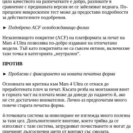
цяло качеството на разпечатките е добро, разликите в
сравнение с предишната версия не се забелязват веднага. По-
прецизен микроскопен тест може да предостави подробности
за действителните подобрения.
►
Подобрено ACF освобождаващо фолио
Незалепващото покритие (ACF) на платформата за печат на
Mars 4 Ultra позволява по-добро издаване на отпечатани
модели. Тъй като покритията не са съвсем евтини, включихме
тази точка в категорията „неутрални“.
ПРОТИВ
►
Проблеми с фиксирането на новата печатна форма
Основната ми критика към Mars 4 Ultra се отнася до
преработената плоч за печат. Късата резба на монтажния винт
в горната част на плочата може да доведе до падането й, ако
не сте достатъчно внимателни. Лично аз предпочитам много
повече старата печатна форма.
4-точковата система за нивелиране не изглежда много полезна
за тази цел. Допълнителните винтове, които трябва да се
използват с тази система, затрудняват почистването и могат да
причинят дългосрочни щети от контакт със смолата.