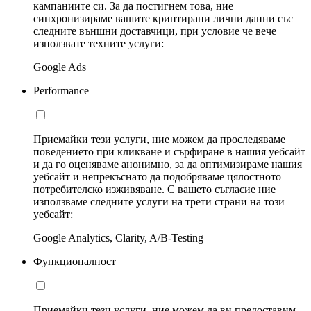
кампаниите си. За да постигнем това, ние
синхронизираме вашите криптирани лични данни със
следните външни доставчици, при условие че вече
използвате техните услуги:
Google Ads
Performance
Приемайки тези услуги, ние можем да проследяваме
поведението при кликване и сърфиране в нашия уебсайт
и да го оценяваме анонимно, за да оптимизираме нашия
уебсайт и непрекъснато да подобряваме цялостното
потребителско изживяване. С вашето съгласие ние
използваме следните услуги на трети страни на този
уебсайт:
Google Analytics, Clarity, A/B-Testing
Функционалност
Приемайки тези услуги, ние можем да ви предоставим