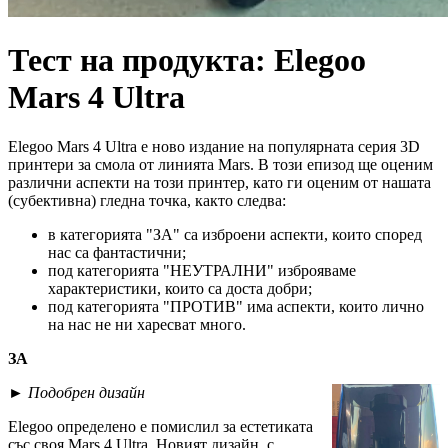
Тест на продукта: Elegoo
Mars 4 Ultra
Elegoo Mars 4 Ultra е ново издание на популярната серия 3D
принтери за смола от линията Mars. В този епизод ще оценим
различни аспекти на този принтер, като ги оценим от нашата
(субективна) гледна точка, както следва:
в категорията "ЗА" са изброени аспекти, които според
нас са фантастични;
под категорията "НЕУТРАЛНИ" изброяваме
характеристики, които са доста добри;
под категорията "ПРОТИВ" има аспекти, които лично
на нас не ни харесват много.
ЗА
►
Подобрен дизайн
Elegoo определено е помислил за естетиката
със своя Mars 4 Ultra. Новият дизайн, с