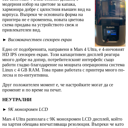
модерния избор на цветове за капака,
хармонира добре с цялостния външен вид на
корпуса. Въпреки че основната форма на
принтера не е променена, новата цветова
схема придава на устройството свеж и
привлекателен вид.
►
Висококачествен сензорен екран
Едно от подобренията, направени в Mars 4 Ultra, е 4-инчовият
HD IPS сензорен екран. Този капацитивен дисплей реагира
много добре на допир, потребителският интерфейс също
работи гладко благодарение на мощната операционна система
Linux с 4 GB RAM. Това прави работата с принтера много по-
лесна и по-интуитивна.
Друг положителен момент е, че настройките могат да се
променят и по време на печат.
НЕУТРАЛНИ
►
9K монохромен LCD
Mars 4 Ultra разполага с 9K монохромен LCD дисплей, който
на хартия обещава впечатляваща резолюция. Въпреки че като