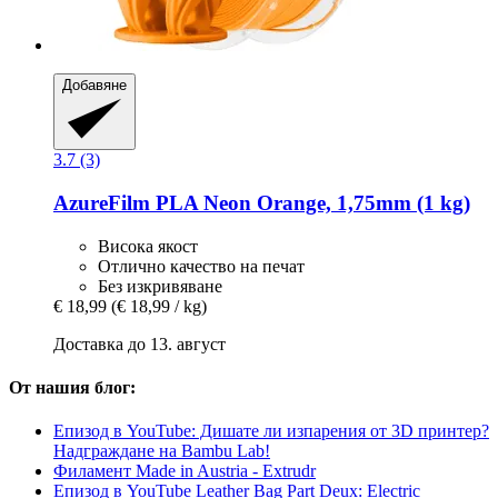
Добавяне
3.7 (3)
AzureFilm
PLA Neon Orange, 1,75mm (1 kg)
Висока якост
Отлично качество на печат
Без изкривяване
€ 18,99
(€ 18,99 / kg)
Доставка до 13. август
От нашия блог:
Епизод в YouTube: Дишате ли изпарения от 3D принтер?
Надграждане на Bambu Lab!
Филамент Made in Austria - Extrudr
Епизод в YouTube Leather Bag Part Deux: Electric