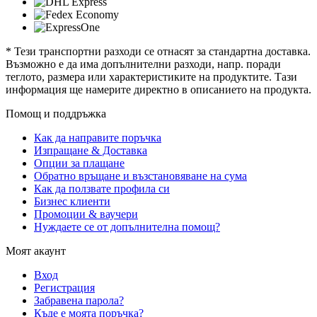
* Тези транспортни разходи се отнасят за стандартна доставка.
Възможно е да има допълнителни разходи, напр. поради
теглото, размера или характеристиките на продуктите. Тази
информация ще намерите директно в описанието на продукта.
Помощ и поддръжка
Как да направите поръчка
Изпращане & Доставка
Опции за плащане
Обратно връщане и възстановяване на сума
Как да ползвате профила си
Бизнес клиенти
Промоции & ваучери
Нуждаете се от допълнителна помощ?
Моят акаунт
Вход
Регистрация
Забравена парола?
Къде е моята поръчка?