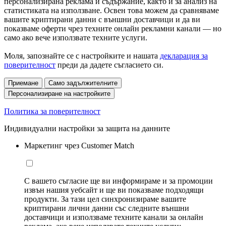
персонализирана реклама и съдържание, както и за анализ на
статистиката на използване. Освен това можем да сравняваме
вашите криптирани данни с външни доставчици и да ви
показваме оферти чрез техните онлайн рекламни канали — но
само ако вече използвате техните услуги.
Моля, запознайте се с настройките и нашата
декларация за
поверителност
преди да дадете съгласието си.
Приемане
Само задължителните
Персонализиране на настройките
Политика за поверителност
Индивидуални настройки за защита на данните
Маркетинг чрез Customer Match
С вашето съгласие ще ви информираме и за промоции
извън нашия уебсайт и ще ви показваме подходящи
продукти. За тази цел синхронизираме вашите
криптирани лични данни със следните външни
доставчици и използваме техните канали за онлайн