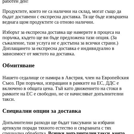
работен ден!
Продуктите, които не са налични на склад, могат също да
бъдат доставени с експресна доставка. Тя ще бъде извършена
веднага щом продуктите са отново налични.
Изборът за експресна доставка ще намерите в процеса на
поръчка, където ще ви бъде предложена тази опция. (За
съжаление, тази услуга не е достъпна за всички страни.)
Доплащането за експресна доставка е индивидуално в
зависимост от мястото на доставка.
Обмитяване
Нашето седалище се намира в Австрия, член на Европейския
Съюз. При поръчки, изпращани в рамките на ЕС, ДДС е
включено в общата цена. Тъй като движението на стоки в
рамките на ЕС е свободно, не се начисляват допълнителни
такси.
Специални опции за доставка
Допълнителни разходи ще бъдат таксувани за избрани
артикули поради тяхното естество и свързаната с тях
специална обработка.
Всички допълнителни такси, които