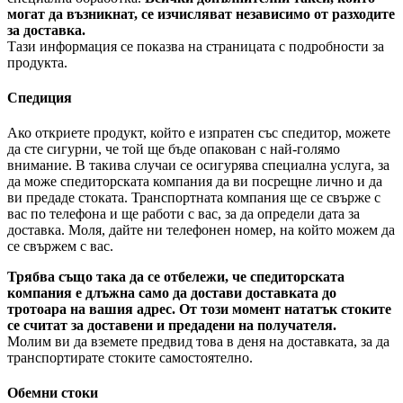
могат да възникнат, се изчисляват независимо от разходите
за доставка.
Тази информация се показва на страницата с подробности за
продукта.
Спедиция
Ако откриете продукт, който е изпратен със спедитор, можете
да сте сигурни, че той ще бъде опакован с най-голямо
внимание. В такива случаи се осигурява специална услуга, за
да може спедиторската компания да ви посрещне лично и да
ви предаде стоката. Транспортната компания ще се свърже с
вас по телефона и ще работи с вас, за да определи дата за
доставка. Моля, дайте ни телефонен номер, на който можем да
се свържем с вас.
Трябва също така да се отбележи, че спедиторската
компания е длъжна само да достави доставката до
тротоара на вашия адрес. От този момент нататък стоките
се считат за доставени и предадени на получателя.
Молим ви да вземете предвид това в деня на доставката, за да
транспортирате стоките самостоятелно.
Обемни стоки