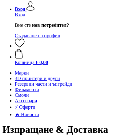
Вход
Вход
Вие сте
нов потребител?
Създаване на профил
Кошница
€ 0,00
Mарки
3D принтери и други
Резервни части и ъпгрейди
Филаменти
Смоли
Аксесоари
⚡ Оферти
🔥 Новости
Изпращане & Доставка