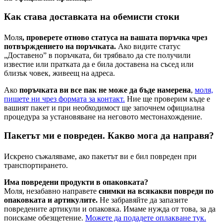
Как става доставката на обемисти стоки
Моля
, проверете отново статуса на вашата поръчка чрез
потвърждението на поръчката.
Ако видите статус
„Доставено” в поръчката, би трябвало да сте получили
известие или пратката да е била доставена на съсед или
близък човек, живеещ на адреса.
Ако
поръчката ви все пак не може да бъде намерена
,
моля,
пишете ни чрез формата за контакт.
Ние ще проверим къде е
вашият пакет и при необходимост ще започнем официална
процедура за установяване на неговото местонахождение.
Пакетът ми е повреден. Какво мога да направя?
Искрено съжаляваме, ако пакетът ви е бил повреден при
транспортирането.
Има повредени продукти в опаковката?
Моля, незабавно направете
снимки на всякакви повреди по
опаковката и артикулите.
Не забравяйте да запазите
повредените артикули и опаковка. Имаме нужда от това, за да
поискаме обезщетение.
Можете да подадете оплакване тук.