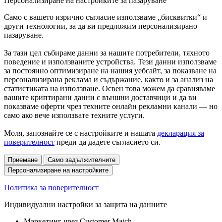
Персонализиране на настройките за пазаруване
Само с вашето изрично съгласие използваме „бисквитки“ и
други технологии, за да ви предложим персонализирано
пазаруване.
За тази цел събираме данни за нашите потребители, тяхното
поведение и използваните устройства. Тези данни използваме
за постоянно оптимизиране на нашия уебсайт, за показване на
персонализирана реклама и съдържание, както и за анализ на
статистиката на използване. Освен това можем да сравняваме
вашите криптирани данни с външни доставчици и да ви
показваме оферти чрез техните онлайн рекламни канали — но
само ако вече използвате техните услуги.
Моля, запознайте се с настройките и нашата
декларация за
поверителност
преди да дадете съгласието си.
Приемане
Само задължителните
Персонализиране на настройките
Политика за поверителност
Индивидуални настройки за защита на данните
Маркетинг чрез Customer Match