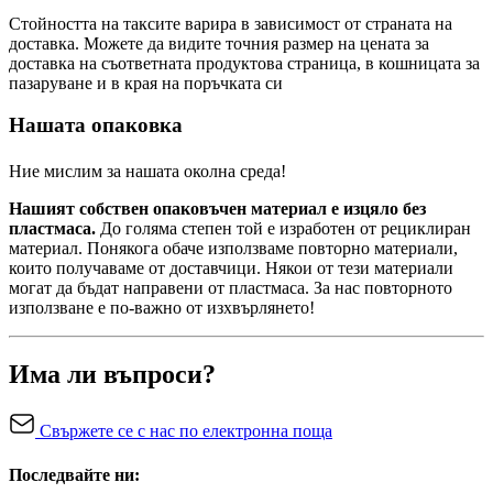
Стойността на таксите варира в зависимост от страната на
доставка. Можете да видите точния размер на цената за
доставка на съответната продуктова страница, в кошницата за
пазаруване и в края на поръчката си
Нашата опаковка
Ние мислим за нашата околна среда!
Нашият собствен опаковъчен материал е изцяло без
пластмаса.
До голяма степен той е изработен от рециклиран
материал. Понякога обаче използваме повторно материали,
които получаваме от доставчици. Някои от тези материали
могат да бъдат направени от пластмаса. За нас повторното
използване е по-важно от изхвърлянето!
Има ли въпроси?
Свържете се с нас по електронна поща
Последвайте ни: