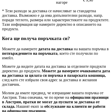
€ 9,90
нагоре
* Тези разходи за доставка се начисляват за стандартна
доставка. Възможно е да има допълнителни разходи, напр.
поради теглото, размера или характеристиките на продуктите.
Тази информация ще намерите директно в описанието на
продукта.
Кога ще получа поръчката си?
Можете да намерите
датата на доставка
на вашата поръчка в
потвърждението на поръчката
, което сте получили по
имейл.
Можете да видите датата на доставка за отделните продукти
директно до продукта.
Можете да намерите очакваната дата
на доставка за цялата си поръчка в пазарската кошница,
след като сте избрали своя адрес за доставка и желания
доставчик.
Молим да имате предвид, че изпращаме вашата поръчка от
Австрия. Това означава, че по време на
официални празници
в Австрия, пратки не могат да пуснати за доставка от
склада.
Нашият екип за
обслужване на клиенти не работи
на официални празници.