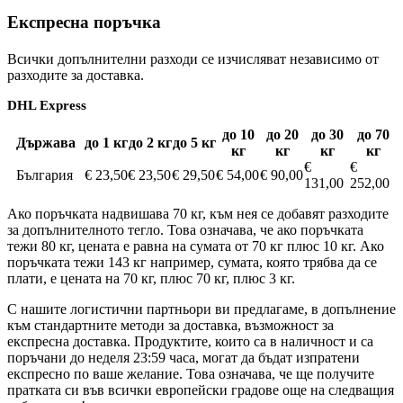
Експресна поръчка
Всички допълнителни разходи се изчисляват независимо от
разходите за доставка.
DHL Express
до 10
до 20
до 30
до 70
Държава
до 1 кг
до 2 кг
до 5 кг
кг
кг
кг
кг
€
€
България
€ 23,50
€ 23,50
€ 29,50
€ 54,00
€ 90,00
131,00
252,00
Ако поръчката надвишава 70 кг, към нея се добавят разходите
за допълнителното тегло. Това означава, че ако поръчката
тежи 80 кг, цената е равна на сумата от 70 кг плюс 10 кг. Ако
поръчката тежи 143 кг например, сумата, която трябва да се
плати, е цената на 70 кг, плюс 70 кг, плюс 3 кг.
С нашите логистични партньори ви предлагаме, в допълнение
към стандартните методи за доставка, възможност за
експресна доставка. Продуктите, които са в наличност и са
поръчани до неделя 23:59 часа, могат да бъдат изпратени
експресно по ваше желание. Това означава, че ще получите
пратката си във всички европейски градове още на следващия