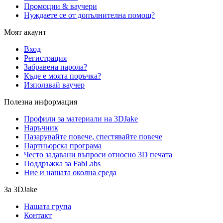
Промоции & ваучери
Нуждаете се от допълнителна помощ?
Моят акаунт
Вход
Регистрация
Забравена парола?
Къде е моята поръчка?
Използвай ваучер
Полезна информация
Профили за материали на 3DJake
Наръчник
Пазарувайте повече, спестявайте повече
Партньорска програма
Често задавани въпроси относно 3D печата
Поддръжка за FabLabs
Ние и нашата околна среда
За 3DJake
Нашата група
Контакт