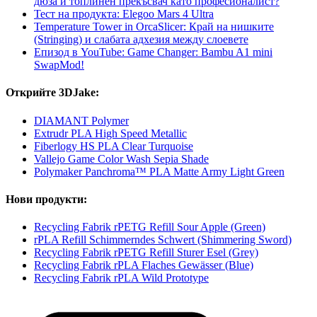
дюза и топлинен прекъсвач като професионалист?
Тест на продукта: Elegoo Mars 4 Ultra
Temperature Tower in OrcaSlicer: Край на нишките
(Stringing) и слабата адхезия между слоевете
Епизод в YouTube: Game Changer: Bambu A1 mini
SwapMod!
Открийте 3DJake:
DIAMANT Polymer
Extrudr PLA High Speed Metallic
Fiberlogy HS PLA Clear Turquoise
Vallejo Game Color Wash Sepia Shade
Polymaker Panchroma™ PLA Matte Army Light Green
Нови продукти:
Recycling Fabrik rPETG Refill Sour Apple (Green)
rPLA Refill Schimmerndes Schwert (Shimmering Sword)
Recycling Fabrik rPETG Refill Sturer Esel (Grey)
Recycling Fabrik rPLA Flaches Gewässer (Blue)
Recycling Fabrik rPLA Wild Prototype