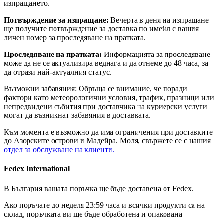
изпращането.
Потвърждение за изпращане:
Вечерта в деня на изпращане
ще получите потвърждение за доставка по имейл с вашия
личен номер за проследяване на пратката.
Проследяване на пратката:
Информацията за проследяване
може да не се актуализира веднага и да отнеме до 48 часа, за
да отрази най-актуалния статус.
Възможни забавяния: Обръща се внимание, че поради
фактори като метеорологични условия, трафик, празници или
непредвидени събития при доставчика на куриерски услуги
могат да възникнат забавяния в доставката.
Към момента е възможно да има ограничения при доставките
до Азорските острови и Мадейра. Моля, свържете се с нашия
отдел за обслужване на клиенти.
Fedex International
В България вашата поръчка ще бъде доставена от Fedex.
Ако поръчате до неделя 23:59 часа и всички продукти са на
склад, поръчката ви ще бъде обработена и опакована