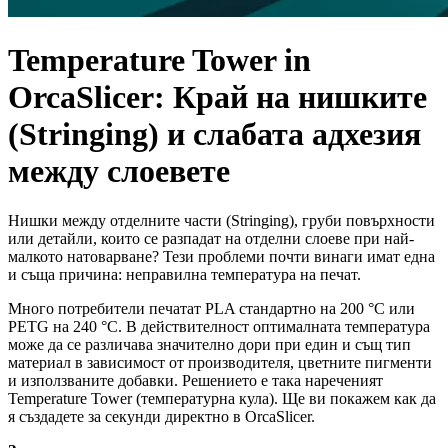
Temperature Tower in
OrcaSlicer: Край на нишките
(Stringing) и слабата адхезия
между слоевете
Нишки между отделните части (Stringing), груби повърхности
или детайли, които се разпадат на отделни слоеве при най-
малкото натоварване? Тези проблеми почти винаги имат една
и съща причина: неправилна температура на печат.
Много потребители печатат PLA стандартно на 200 °C или
PETG на 240 °C. В действителност оптималната температура
може да се различава значително дори при един и същ тип
материал в зависимост от производителя, цветните пигменти
и използваните добавки. Решението е така нареченият
Temperature Tower (температурна кула). Ще ви покажем как да
я създадете за секунди директно в OrcaSlicer.