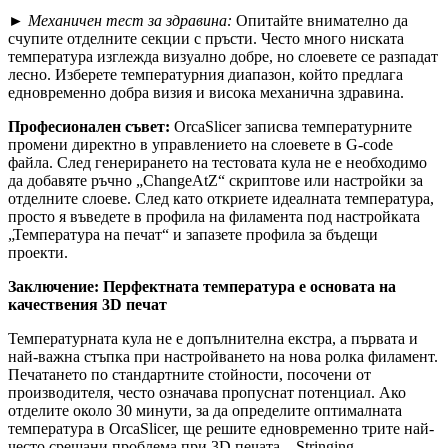
►
Механичен тест за здравина:
Опитайте внимателно да
счупите отделните секции с пръсти. Често много ниската
температура изглежда визуално добре, но слоевете се разпадат
лесно. Изберете температурния диапазон, който предлага
едновременно добра визия и висока механична здравина.
Професионален съвет:
OrcaSlicer записва температурните
промени директно в управлението на слоевете в G-code
файла. След генерирането на тестовата кула не е необходимо
да добавяте ръчно „ChangeAtZ“ скриптове или настройки за
отделните слоеве. След като откриете идеалната температура,
просто я въведете в профила на филамента под настройката
„Температура на печат“ и запазете профила за бъдещи
проекти.
Заключение: Перфектната температура е основата на
качествения 3D печат
Температурната кула не е допълнителна екстра, а първата и
най-важна стъпка при настройването на нова ролка филамент.
Печатането по стандартните стойности, посочени от
производителя, често означава пропуснат потенциал. Ако
отделите около 30 минути, за да определите оптималната
температура в OrcaSlicer, ще решите едновременно трите най-
често срещани проблема при 3D печата – Stringing,