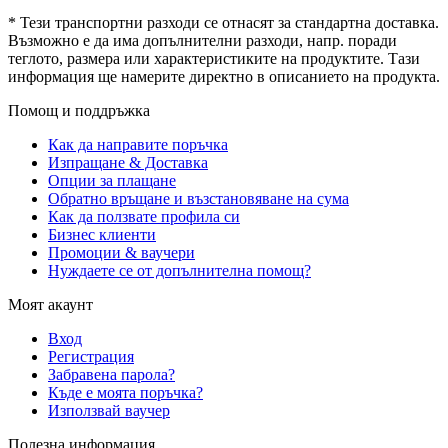
* Тези транспортни разходи се отнасят за стандартна доставка.
Възможно е да има допълнителни разходи, напр. поради
теглото, размера или характеристиките на продуктите. Тази
информация ще намерите директно в описанието на продукта.
Помощ и поддръжка
Как да направите поръчка
Изпращане & Доставка
Опции за плащане
Обратно връщане и възстановяване на сума
Как да ползвате профила си
Бизнес клиенти
Промоции & ваучери
Нуждаете се от допълнителна помощ?
Моят акаунт
Вход
Регистрация
Забравена парола?
Къде е моята поръчка?
Използвай ваучер
Полезна информация