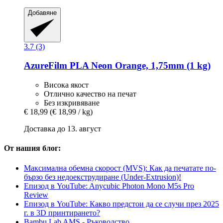
Добавяне
3.7 (3)
AzureFilm
PLA Neon Orange, 1,75mm (1 kg)
Висока якост
Отлично качество на печат
Без изкривяване
€ 18,99
(€ 18,99 / kg)
Доставка до 13. август
От нашия блог:
Максимална обемна скорост (MVS): Как да печатате по-
бързо без недоекструдиране (Under-Extrusion)!
Епизод в YouTube: Anycubic Photon Mono M5s Pro
Review
Епизод в YouTube: Какво предстои да се случи през 2025
г. в 3D принтирането?
Bambu Lab AMS - Ръководство