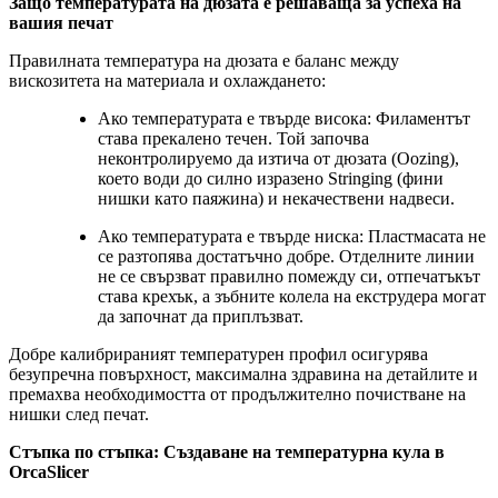
Защо температурата на дюзата е решаваща за успеха на
вашия печат
Правилната температура на дюзата е баланс между
вискозитета на материала и охлаждането:
Ако температурата е твърде висока: Филаментът
става прекалено течен. Той започва
неконтролируемо да изтича от дюзата (Oozing),
което води до силно изразено Stringing (фини
нишки като паяжина) и некачествени надвеси.
Ако температурата е твърде ниска: Пластмасата не
се разтопява достатъчно добре. Отделните линии
не се свързват правилно помежду си, отпечатъкът
става крехък, а зъбните колела на екструдера могат
да започнат да приплъзват.
Добре калибрираният температурен профил осигурява
безупречна повърхност, максимална здравина на детайлите и
премахва необходимостта от продължително почистване на
нишки след печат.
Стъпка по стъпка: Създаване на температурна кула в
OrcaSlicer