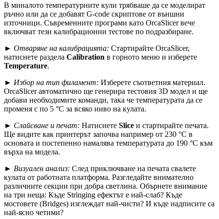
В миналото температурните кули трябваше да се моделират
ръчно или да се добавят G-code скриптове от външни
източници. Съвременните програми като OrcaSlicer вече
включват тези калибрационни тестове по подразбиране.
►
Отваряне на калибрацията:
Стартирайте OrcaSlicer,
натиснете раздела
Calibration
в горното меню и изберете
Temperature
.
►
Избор на тип филамент:
Изберете съответния материал.
OrcaSlicer автоматично ще генерира тестовия 3D модел и ще
добави необходимите команди, така че температурата да се
променя с по 5 °C за всяко ниво на кулата.
►
Слайсване и печат:
Натиснете
Slice
и стартирайте печата.
Ще видите как принтерът започва например от 230 °C в
основата и постепенно намалява температурата до 190 °C към
върха на модела.
►
Визуален анализ:
След приключване на печата свалете
кулата от работната платформа. Разгледайте внимателно
различните секции при добра светлина. Обърнете внимание
на три неща: Къде Stringing ефектът е най-слаб? Къде
мостовете (Bridges) изглеждат най-чисти? И къде надписите са
най-ясно четими?