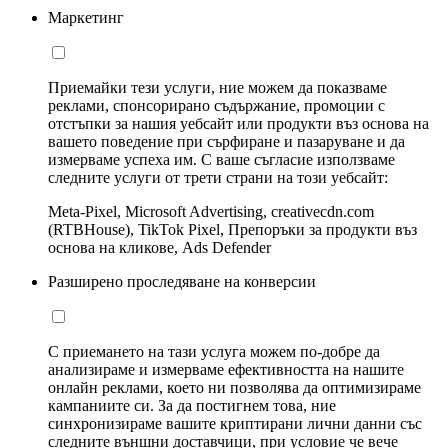
Маркетинг
Приемайки тези услуги, ние можем да показваме
реклами, спонсорирано съдържание, промоции с
отстъпки за нашия уебсайт или продукти въз основа на
вашето поведение при сърфиране и пазаруване и да
измерваме успеха им. С ваше съгласие използваме
следните услуги от трети страни на този уебсайт:
Meta-Pixel, Microsoft Advertising, creativecdn.com
(RTBHouse), TikTok Pixel, Препоръки за продукти въз
основа на кликове, Ads Defender
Разширено проследяване на конверсии
С приемането на тази услуга можем по-добре да
анализираме и измерваме ефективността на нашите
онлайн реклами, което ни позволява да оптимизираме
кампаниите си. За да постигнем това, ние
синхронизираме вашите криптирани лични данни със
следните външни доставчици, при условие че вече