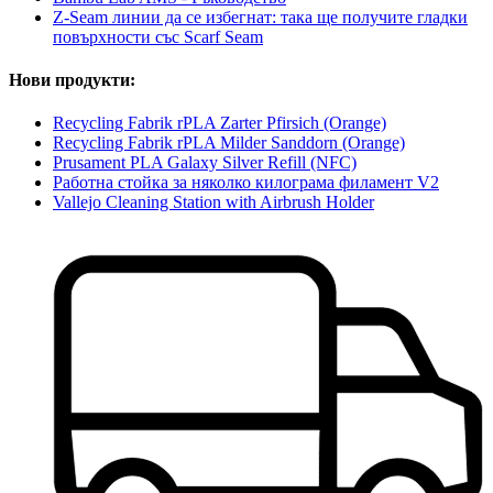
Z-Seam линии да се избегнат: така ще получите гладки
повърхности със Scarf Seam
Нови продукти:
Recycling Fabrik rPLA Zarter Pfirsich (Orange)
Recycling Fabrik rPLA Milder Sanddorn (Orange)
Prusament PLA Galaxy Silver Refill (NFC)
Работна стойка за няколко килограма филамент V2
Vallejo Cleaning Station with Airbrush Holder