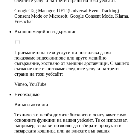
следните услуги на трети страни на този уебсайт:
Google Tag Manager, UET (Universal Event Tracking)
Consent Mode от Microsoft, Google Consent Mode, Klarna,
Freshchat
Външно медийно съдържание
Приемането на тези услуги ни позволява да ви
показваме видеоклипове или друго медийно
съдържание, хоствано от външни доставчици. С вашето
съгласие ние използваме следните услуги на трети
страни на този уебсайт:
Vimeo, YouTube
Необходимо
Винаги активни
Технически необходимите бисквитки осигуряват само
основните функции на нашия уебсайт. Те се използват,
например, за да ви позволят да събирате продукти в
пазарската кошница или да влизате във вашия