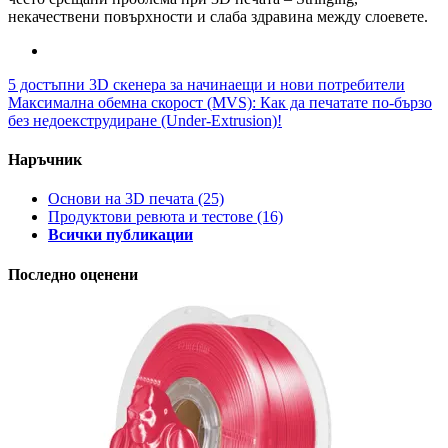
некачествени повърхности и слаба здравина между слоевете.
5 достъпни 3D скенера за начинаещи и нови потребители
Максимална обемна скорост (MVS): Как да печатате по-бързо
без недоекструдиране (Under-Extrusion)!
Наръчник
Основи на 3D печата
(25)
Продуктови ревюта и тестове
(16)
Всички публикации
Последно оценени