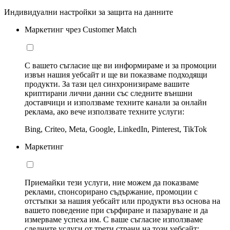
Индивидуални настройки за защита на данните
Маркетинг чрез Customer Match
С вашето съгласие ще ви информираме и за промоции
извън нашия уебсайт и ще ви показваме подходящи
продукти. За тази цел синхронизираме вашите
криптирани лични данни със следните външни
доставчици и използваме техните канали за онлайн
реклама, ако вече използвате техните услуги:
Bing, Criteo, Meta, Google, LinkedIn, Pinterest, TikTok
Маркетинг
Приемайки тези услуги, ние можем да показваме
реклами, спонсорирано съдържание, промоции с
отстъпки за нашия уебсайт или продукти въз основа на
вашето поведение при сърфиране и пазаруване и да
измерваме успеха им. С ваше съгласие използваме
следните услуги от трети страни на този уебсайт: