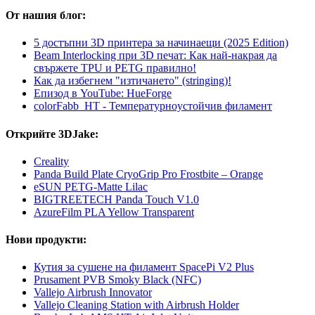
От нашия блог:
5 достъпни 3D принтера за начинаещи (2025 Edition)
Beam Interlocking при 3D печат: Как най-накрая да
свържете TPU и PETG правилно!
Как да избегнем "изтичането" (stringing)!
Епизод в YouTube: HueForge
colorFabb_HT - Температурнoустойчив филамент
Открийте 3DJake:
Creality
Panda Build Plate CryoGrip Pro Frostbite – Orange
eSUN PETG-Matte Lilac
BIGTREETECH Panda Touch V1.0
AzureFilm PLA Yellow Transparent
Нови продукти:
Кутия за сушене на филамент SpacePi V2 Plus
Prusament PVB Smoky Black (NFC)
Vallejo Airbrush Innovator
Vallejo Cleaning Station with Airbrush Holder