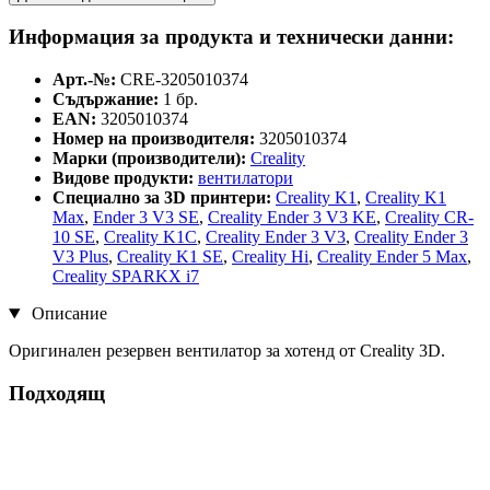
Информация за продукта и технически данни:
Арт.-№:
CRE-3205010374
Съдържание:
1 бр.
EAN:
3205010374
Номер на производителя:
3205010374
Марки (производители):
Creality
Видове продукти:
вентилатори
Специално за 3D принтери:
Creality K1
,
Creality K1
Max
,
Ender 3 V3 SE
,
Creality Ender 3 V3 KE
,
Creality CR-
10 SE
,
Creality K1C
,
Creality Ender 3 V3
,
Creality Ender 3
V3 Plus
,
Creality K1 SE
,
Creality Hi
,
Creality Ender 5 Max
,
Creality SPARKX i7
Описание
Оригинален резервен вентилатор за хотенд от Creality 3D.
Подходящ