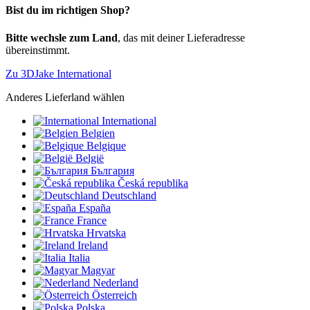
Bist du im richtigen Shop?
Bitte wechsle zum Land
, das mit deiner Lieferadresse
übereinstimmt.
Zu 3DJake International
Anderes Lieferland wählen
International
Belgien
Belgique
België
България
Česká republika
Deutschland
España
France
Hrvatska
Ireland
Italia
Magyar
Nederland
Österreich
Polska