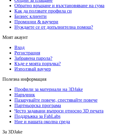
Опции за плащане
Обратно връщане и възстановяване на сума
Как да ползвате профила си
Бизнес клиенти
Промоции & ваучери
Нуждаете се от допълнителна помощ?
Моят акаунт
Вход
Регистрация
Забравена парола?
Къде е моята поръчка?
Използвай ваучер
Полезна информация
Профили за материали на 3DJake
Наръчник
Пазарувайте повече, спестявайте повече
Партньорска програма
Често задавани въпроси относно 3D печата
Поддръжка за FabLabs
Ние и нашата околна среда
За 3DJake