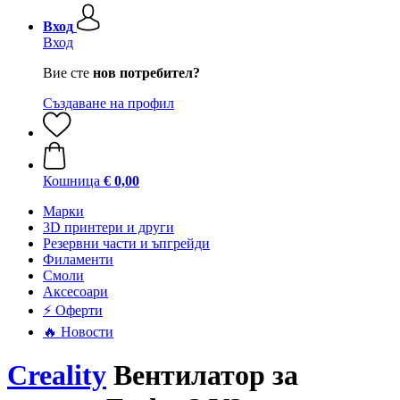
Вход
Вход
Вие сте
нов потребител?
Създаване на профил
Кошница
€ 0,00
Mарки
3D принтери и други
Резервни части и ъпгрейди
Филаменти
Смоли
Аксесоари
⚡ Оферти
🔥 Новости
Creality
Вентилатор за