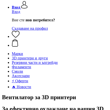
Вход
Вход
Вие сте
нов потребител?
Създаване на профил
Mарки
3D принтери и други
Резервни части и ъпгрейди
Филаменти
Смоли
Аксесоари
⚡ Оферти
🔥 Новости
Вентилатор за 3D принтери
За ефективно охлаждане на вашия 3D