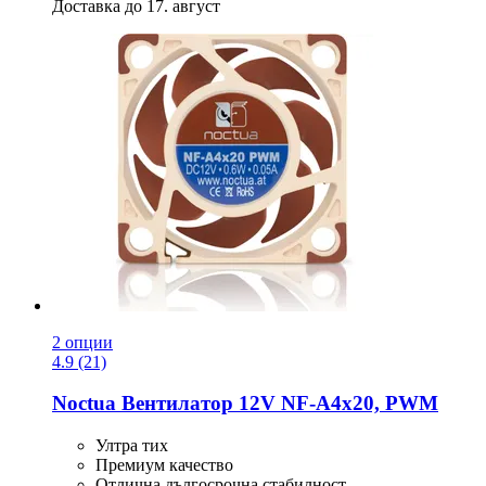
Доставка до 17. август
2 опции
4.9 (21)
Noctua
Вентилатор 12V NF-​A4x20, PWM
Ултра тих
Премиум качество
Отлична дългосрочна стабилност