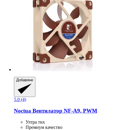
Добавяне
5.0 (4)
Noctua
Вентилатор NF-​A9, PWM
Ултра тих
Премиум качество