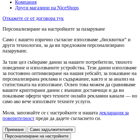
Компания
Други магазини на NiceShops
Откажете се от договора тук
Персонализиране на настройките за пазаруване
Само с вашето изрично съгласие използваме „бисквитки“ и
други технологии, за да ви предложим персонализирано
пазаруване.
За тази цел събираме данни за нашите потребители, тяхното
поведение и използваните устройства. Тези данни използваме
за постоянно оптимизиране на нашия уебсайт, за показване на
персонализирана реклама и съдържание, както и за анализ на
статистиката на използване. Освен това можем да сравняваме
вашите криптирани данни с външни доставчици и да ви
показваме оферти чрез техните онлайн рекламни канали — но
само ако вече използвате техните услуги.
Моля, запознайте се с настройките и нашата
декларация за
поверителност
преди да дадете съгласието си.
Приемане
Само задължителните
Персонализиране на настройките