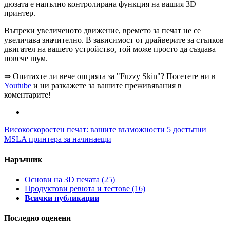
дюзата е напълно контролирана функция на вашия 3D
принтер.
Въпреки увеличеното движение, времето за печат не се
увеличава значително. В зависимост от драйверите за стъпков
двигател на вашето устройство, той може просто да създава
повече шум.
⇒ Опитахте ли вече опцията за "Fuzzy Skin"? Посетете ни в
Youtube
и ни разкажете за вашите преживявания в
коментарите!
Високоскоростен печат: вашите възможности
5 достъпни
MSLA принтера за начинаещи
Наръчник
Основи на 3D печата
(25)
Продуктови ревюта и тестове
(16)
Всички публикации
Последно оценени