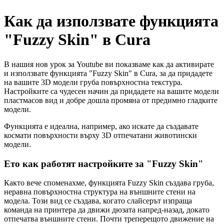
Как да използвате функцията
"Fuzzy Skin" в Cura
В нашия нов урок за Youtube ви показваме как да активирате
и използвате функцията "Fuzzy Skin" в Cura, за да придадете
на вашите 3D модели груба повърхностна текстура.
Настройките са чудесен начин да придадете на вашите модели
пластмасов вид и добре дошла промяна от предимно гладките
модели.
Функцията е идеална, например, ако искате да създавате
космати повърхности върху 3D отпечатани животински
модели.
Ето как работят настройките за "Fuzzy Skin"
Както вече споменахме, функцията Fuzzy Skin създава груба,
неравна повърхностна структура на външните стени на
модела. Този вид се създава, когато слайсерът изпраща
команда на принтера да движи дюзата напред-назад, докато
отпечатва външните стени. Почти треперещото движение на