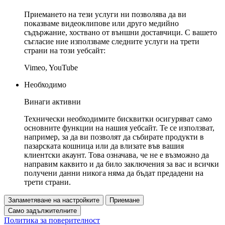
Приемането на тези услуги ни позволява да ви
показваме видеоклипове или друго медийно
съдържание, хоствано от външни доставчици. С вашето
съгласие ние използваме следните услуги на трети
страни на този уебсайт:
Vimeo, YouTube
Необходимо
Винаги активни
Технически необходимите бисквитки осигуряват само
основните функции на нашия уебсайт. Те се използват,
например, за да ви позволят да събирате продукти в
пазарската кошница или да влизате във вашия
клиентски акаунт. Това означава, че не е възможно да
направим каквито и да било заключения за вас и всички
получени данни никога няма да бъдат предадени на
трети страни.
Запаметяване на настройките
Приемане
Само задължителните
Политика за поверителност