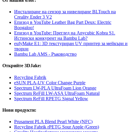
От нашия блог:
Инсталиране на сензор за нивелиране BLTouch на
Creality Ender 3 V2
Епизод в YouTube Leather Bag Part Deux: Electric
Boogaloo!
Епизод в YouTube: Преглед на Anycubic Kobra S1.
Истински конкурент на Bambu Lab?
eufyMake E1: 3D текстуриран UV принтер за мейкъри и
творци
Bambu Lab AMS - Ръководство
Открийте 3DJake:
Recycling Fabrik
eSUN PLA-UV Color Change Purple
Spectrum LW-PLA UltraFoam Lion Orange
Spectrum ReFill LW-ASA UltraFoam Natural
Spectrum ReFill RPETG Signal Yellow
Нови продукти:
Prusament PLA Blend Pearl White (NFC)
Recycling Fabrik rPETG Sour Apple (Green)