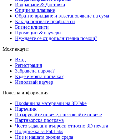
Изпращане & Доставка
Опции за плащане
Обратно връщане и възстановяване на сума
Как да ползвате профила си
Бизнес клиенти
Промоции & ваучери
Нуждаете се от допълнителна помощ?
Моят акаунт
Вход
Регистрация
Забравена парола?
Къде е моята поръчка?
Използвай ваучер
Полезна информация
Профили за материали на 3DJake
Наръчник
Пазарувайте повече, спестявайте повече
Партньорска програма
Често задавани въпроси относно 3D печата
Поддръжка за FabLabs
Ние и нашата околна среда