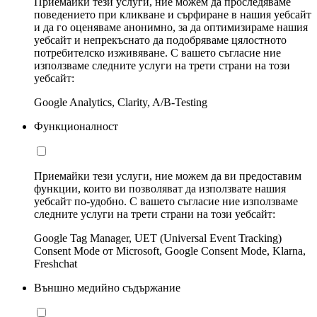
Приемайки тези услуги, ние можем да проследяваме
поведението при кликване и сърфиране в нашия уебсайт
и да го оценяваме анонимно, за да оптимизираме нашия
уебсайт и непрекъснато да подобряваме цялостното
потребителско изживяване. С вашето съгласие ние
използваме следните услуги на трети страни на този
уебсайт:
Google Analytics, Clarity, A/B-Testing
Функционалност
Приемайки тези услуги, ние можем да ви предоставим
функции, които ви позволяват да използвате нашия
уебсайт по-удобно. С вашето съгласие ние използваме
следните услуги на трети страни на този уебсайт:
Google Tag Manager, UET (Universal Event Tracking)
Consent Mode от Microsoft, Google Consent Mode, Klarna,
Freshchat
Външно медийно съдържание