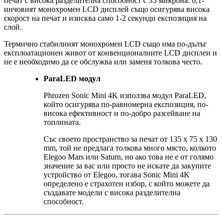
печат с висока разделителна способност с 35 микрона. 6,1-
инчовият монохромен LCD дисплей също осигурява висока
скорост на печат и изисква само 1-2 секунди експозиция на
слой.
Термично стабилният монохромен LCD също има по-дълъг
експлоатационен живот от конвенционалните LCD дисплеи и
не е необходимо да се обслужва или заменя толкова често.
ParaLED модул
Phrozen Sonic Mini 4K използва модул ParaLED,
който осигурява по-равномерна експозиция, по-
висока ефективност и по-добро разсейване на
топлината.
Със своето пространство за печат от 135 x 75 x 130
mm, той не предлага толкова много място, колкото
Elegoo Mars или Saturn, но ако това не е от голямо
значение за вас или просто не искате да закупите
устройство от Elegoo, тогава Sonic Mini 4K
определено е страхотен избор, с който можете да
създавате модели с висока разделителна
способност.