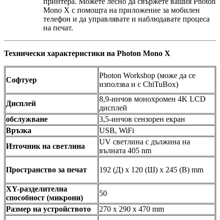
принтера. Можете лесно да свържете вашия Photon
Mono X с помощта на приложение за мобилен
телефон и да управлявате и наблюдавате процеса
на печат.
Технически характеристики на Photon Mono X
Photon Workshop (може да се
Софтуер
използва и с ChiTuBox)
8,9-инчов монохромен 4K LCD
Дисплей
дисплей
обслужване
3,5-инчов сензорен екран
Връзка
USB, WiFi
UV светлина с дължина на
Източник на светлина
вълната 405 nm
Пространство за печат
192 (Д) x 120 (Ш) x 245 (В) mm
XY-разделителна
50
способност (микрони)
Размер на устройството
270 x 290 x 470 mm