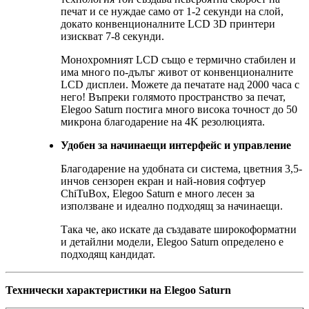
печат и се нуждае само от 1-2 секунди на слой,
докато конвенционалните LCD 3D принтери
изискват 7-8 секунди.
Монохромният LCD също е термично стабилен и
има много по-дълъг живот от конвенционалните
LCD дисплеи. Можете да печатате над 2000 часа с
него! Въпреки голямото пространство за печат,
Elegoo Saturn постига много висока точност до 50
микрона благодарение на 4K резолюцията.
Удобен за начинаещи интерфейс и управление
Благодарение на удобната си система, цветния 3,5-
инчов сензорен екран и най-новия софтуер
ChiTuBox, Elegoo Saturn е много лесен за
използване и идеално подходящ за начинаещи.
Така че, ако искате да създавате широкоформатни
и детайлни модели, Elegoo Saturn определено е
подходящ кандидат.
Технически характеристики на Elegoo Saturn