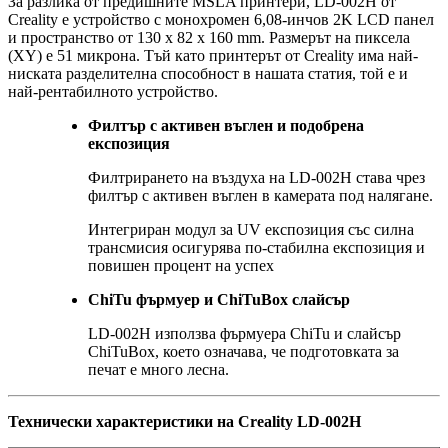
За разлика от предишните MSLA принтери, LD-002H от
Creality е устройство с монохромен 6,08-инчов 2K LCD панел
и пространство от 130 x 82 x 160 mm. Размерът на пиксела
(XY) е 51 микрона. Тъй като принтерът от Creality има най-
ниската разделителна способност в нашата статия, той е и
най-рентабилното устройство.
Филтър с активен въглен и подобрена
експозиция
Филтрирането на въздуха на LD-002H става чрез
филтър с активен въглен в камерата под налягане.
Интегриран модул за UV експозиция със силна
трансмисия осигурява по-стабилна експозиция и
повишен процент на успех
ChiTu фърмуер и ChiTuBox слайсър
LD-002H използва фърмуера ChiTu и слайсър
ChiTuBox, което означава, че подготовката за
печат е много лесна.
Технически характеристики на Creality LD-002H