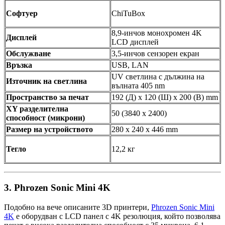
Софтуер
ChiTuBox
8,9-инчов монохромен 4K
Дисплей
LCD дисплей
Обслужване
3,5-инчов сензорен екран
Връзка
USB, LAN
UV светлина с дължина на
Източник на светлина
вълната 405 nm
Пространство за печат
192 (Д) x 120 (Ш) x 200 (В) mm
XY разделителна
50 (3840 x 2400)
способност (микрони)
Размер на устройството
280 x 240 x 446 mm
Тегло
12,2 кг
3. Phrozen Sonic Mini 4K
Подобно на вече описаните 3D принтери,
Phrozen Sonic Mini
4K
е оборудван с LCD панел с 4K резолюция, който позволява