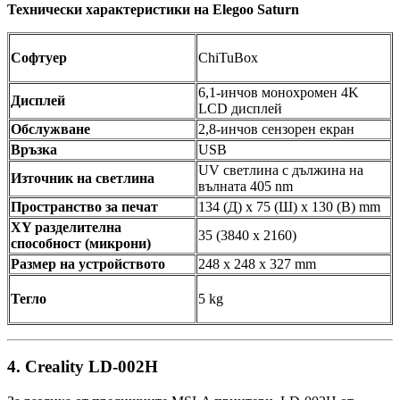
Технически характеристики на Elegoo Saturn
Софтуер
ChiTuBox
6,1-инчов монохромен 4K
Дисплей
LCD дисплей
Обслужване
2,8-инчов сензорен екран
Връзка
USB
UV светлина с дължина на
Източник на светлина
вълната 405 nm
Пространство за печат
134 (Д) x 75 (Ш) x 130 (В) mm
XY разделителна
35 (3840 x 2160)
способност (микрони)
Размер на устройството
248 x 248 x 327 mm
Тегло
5 kg
4. Creality LD-002H