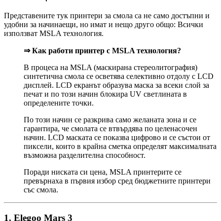
Представените тук принтери за смола са не само достъпни и
удобни за начинаещи, но имат и нещо друго общо: Всички
използват MSLA технология.
⇒ Как работи принтер с MSLA технология?
В процеса на MSLA (маскирана стереолитография)
синтетична смола се осветява селективно отдолу с LCD
дисплей. LCD екранът образува маска за всеки слой за
печат и по този начин блокира UV светлината в
определените точки.
По този начин се разкрива само желаната зона и се
гарантира, че смолата се втвърдява по целенасочен
начин. LCD маската се показва цифрово и се състои от
пиксели, които в крайна сметка определят максималната
възможна разделителна способност.
Поради ниската си цена, MSLA принтерите се
превърнаха в първия избор сред бюджетните принтери
със смола.
1. Elegoo Mars 3