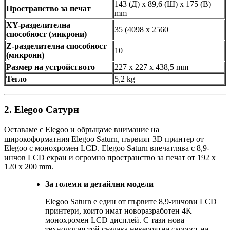
143 (Д) x 89,6 (Ш) x 175 (В)
Пространство за печат
mm
XY-разделителна
35 (4098 x 2560
способност (микрони)
Z-разделителна способност
10
(микрони)
Размер на устройството
227 x 227 x 438,5 mm
Тегло
5,2 kg
2. Elegoo Сатурн
Оставаме с Elegoo и обръщаме внимание на
широкоформатния Elegoo Saturn, първият 3D принтер от
Elegoo с монохромен LCD. Elegoo Saturn впечатлява с 8,9-
инчов LCD екран и огромно пространство за печат от 192 x
120 x 200 mm.
За големи и детайлни модели
Elegoo Saturn е един от първите 8,9-инчови LCD
принтери, които имат новоразработен 4K
монохромен LCD дисплей. С тази нова
технология той създава невероятна скорост на