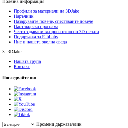
Полезна информация
Профили за материали на 3DJake
Наръчник
Пазарувайте повече, спестявайте повече
Партньорска програма
Често задавани въпроси относно 3D печата
Поддръжка за FabLabs
Ние и нашата околна среда
За 3DJake
Нашата група
Контакт
Последвайте ни:
Промени държава/език