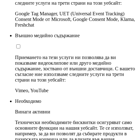
следните услуги на трети страни на този уебсайт:
Google Tag Manager, UET (Universal Event Tracking)
Consent Mode от Microsoft, Google Consent Mode, Klarna,
Freshchat
Външно медийно съдържание
Приемането на тези услуги ни позволява да ви
показваме видеоклипове или друго медийно
съдържание, хоствано от външни доставчици. С вашето
съгласие ние използваме следните услуги на трети
страни на този уебсайт:
Vimeo, YouTube
Необходимо
Винаги активни
Технически необходимите бисквитки осигуряват само
основните функции на нашия уебсайт. Те се използват,
например, за да ви позволят да събирате продукти в
пазарската кошница или да влизате във вашия