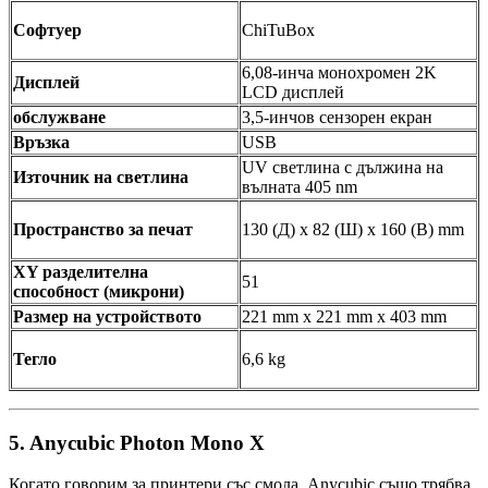
Софтуер
ChiTuBox
6,08-инча монохромен 2K
Дисплей
LCD дисплей
обслужване
3,5-инчов сензорен екран
Връзка
USB
UV светлина с дължина на
Източник на светлина
вълната 405 nm
Пространство за печат
130 (Д) x 82 (Ш) x 160 (В) mm
XY разделителна
51
способност (микрони)
Размер на устройството
221 mm x 221 mm x 403 mm
Тегло
6,6 kg
5. Anycubic Photon Mono X
Когато говорим за принтери със смола, Anycubic също трябва