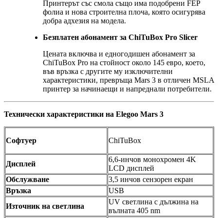
Принтерът със смола също има подобрени FEP
фолиа и нова строителна плоча, която осигурява
добра адхезия на модела.
Безплатен абонамент за ChiTuBox Pro Slicer
Цената включва и едногодишен абонамент за
ChiTuBox Pro на стойност около 145 евро, което,
във връзка с другите му изключителни
характеристики, превръща Mars 3 в отличен MSLA
принтер за начинаещи и напреднали потребители.
Технически характеристики на Elegoo Mars 3
Софтуер
ChiTuBox
6,6-инчов монохромен 4K
Дисплей
LCD дисплей
Обслужване
3,5 инчов сензорен екран
Връзка
USB
UV светлина с дължина на
Източник на светлина
вълната 405 nm