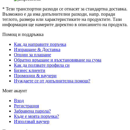
* Тези транспортни разходи се отнасят за стандартна доставка.
Възможно е да има допълнителни разходи, напр. поради
теглото, размера или характеристиките на продуктите. Тази
информация ще намерите директно в описанието на продукта.
Помощ и поддръжка
Как да направите поръчка
Изпращане & Доставка
Опции за плащане
Обратно връщане и възстановяване на сума
Как да ползвате профила си
Бизнес клиенти
Промоции & ваучери
Нуждаете се от допълнителна помощ?
Моят акаунт
Вход
Регистрация
Забравена парола?
Къде е моята поръчка?
Използвай ваучер