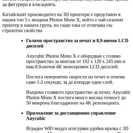
да фигурира в класацията.
Китайският производител на 3D принтери е представен в
нашия топ 5 с мощния Photon Mono X, който е най-скъпият
принтер в нашата група, но също така се отличава със
страхотни свойства
Голямо пространство за печат и 8,9-инчов LCD
дисплей
Anycubic Photon Mono X е оборудван с голямо
пространство за монтаж от 192 x 120 x 245 mm и
има 8,9-инчов 4K монохромен LCD дисплей.
Постига невероятни скорости на печат и отнема
само 1-2 секунди, за да втвърди един слой.
Въпреки голямото пространство за печат, Anycubic
Photon Mono X постига много висока точност до
50 микрона благодарение на 4K резолюцията.
Приложение за дистанционно управление
Anycubic
Вграден WiFi модул осигурява удобна връзка с 3D