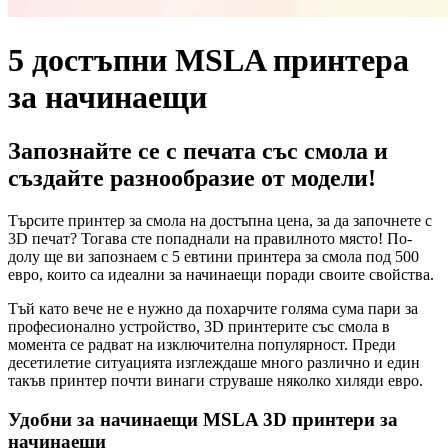
5 достъпни MSLA принтера
за начинаещи
Запознайте се с печата със смола и
създайте разнообразие от модели!
Търсите принтер за смола на достъпна цена, за да започнете с
3D печат? Тогава сте попаднали на правилното място! По-
долу ще ви запознаем с 5 евтини принтера за смола под 500
евро, които са идеални за начинаещи поради своите свойства.
Тъй като вече не е нужно да похарчите голяма сума пари за
професионално устройство, 3D принтерите със смола в
момента се радват на изключителна популярност. Преди
десетилетие ситуацията изглеждаше много различно и един
такъв принтер почти винаги струваше няколко хиляди евро.
Удобни за начинаещи MSLA 3D принтери за
начинаещи