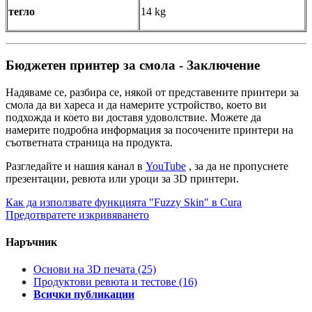
тегло
14 kg
Бюджетен принтер за смола - Заключение
Надяваме се, разбира се, някой от представените принтери за
смола да ви хареса и да намерите устройство, което ви
подхожда и което ви доставя удоволствие. Можете да
намерите подробна информация за посочените принтери на
съответната страница на продукта.
Разгледайте и нашия канал в
YouTube
, за да не пропуснете
презентации, ревюта или уроци за 3D принтери.
Как да използвате функцията "Fuzzy Skin" в Cura
Предотвратете изкривяването
Наръчник
Основи на 3D печата
(25)
Продуктови ревюта и тестове
(16)
Всички публикации