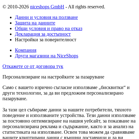
© 2010-2026
niceshops GmbH
- All rights reserved.
Данни и условия на ползване
Защита на данните
Общи условия и право на отказ
Декларация за достъпност
Настройки за поверителност
Компания
Други магазини на NiceShops
Откажете се от договора тук
Персонализиране на настройките за пазаруване
Само с вашето изрично съгласие използваме „бисквитки“ и
други технологии, за да ви предложим персонализирано
пазаруване.
За тази цел събираме данни за нашите потребители, тяхното
поведение и използваните устройства. Тези данни използваме
за постоянно оптимизиране на нашия уебсайт, за показване на
персонализирана реклама и съдържание, както и за анализ на
статистиката на използване. Освен това можем да сравняваме
вашите криптирани данни с външни доставчици и да ви