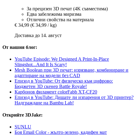
За прецизен 3D печат (4K съвместима)
Едва забележима миризма
Отлични свойства на материала
€ 34,99
(€ 34,99 / kg)
Доставка до 14. август
От нашия блог:
YouTube Episode: We Designed A Print-In-Place
Slingshot...And It Is Scary!
Mesh Boolean при 3D печат: изрязване, комбиниране и
адаптиране на модели без CAD
Епизод в YouTube: От физическо към цифрово:
Бюджетен 3D скенер Battle Royale!
Карбонов филамент colorFabb XT-CF20
Епизод в YouTube: Дишате ли изпарения от 3D принтер?
Надграждане на Bambu Lab!
Открийте 3DJake:
SUNLU
Боя Email Color - жълто-зелено, кадифен мат