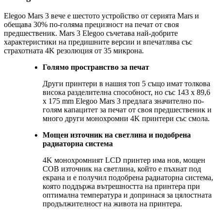
Elegoo Mars 3 вече е шестото устройство от серията Mars и
обещава 30% по-голяма прецизност на печат от своя
предшественик. Mars 3 Elegoo съчетава най-добрите
характеристики на предишните версии и впечатлява със
страхотната 4K резолюция от 35 микрона.
Голямо пространство за печат
Други принтери в нашия топ 5 също имат толкова
висока разделителна способност, но със 143 x 89,6
x 175 mm Elegoo Mars 3 предлага значително по-
голям капацитет за печат от своя предшественик и
много други монохромни 4K принтери със смола.
Мощен източник на светлина и подобрена
радиаторна система
4K монохромният LCD принтер има нов, мощен
COB източник на светлина, който е пъхнат под
екрана и е получил подобрена радиаторна система,
която поддържа вътрешността на принтера при
оптимална температура и допринася за цялостната
продължителност на живота на принтера.