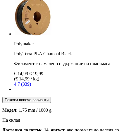
Polymaker
PolyTerra PLA Charcoal Black
Филамент с намалено съдържание на пластмаса
€ 14,99
€ 19,99
(€ 14,99 / kg)
4.7 (339)
Покажи повече варианти
Модел:
1,75 mm / 1000 g
На склад
Доставка до петък, 14. август
, ако поръчате до
неделя до