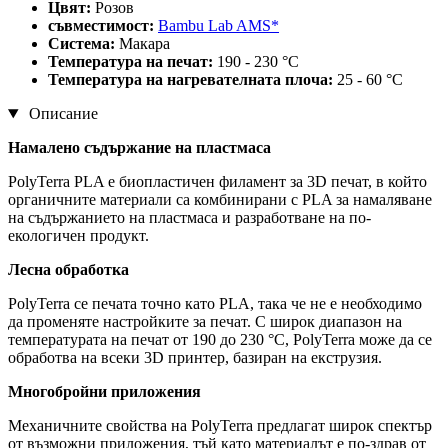
Цвят:
Розов
съвместимост:
Bambu Lab AMS*
Система:
Макара
Температура на печат:
190 - 230 °C
Температура на нагревателната плоча:
25 - 60 °C
Описание
Намалено съдържание на пластмаса
PolyTerra PLA е биопластичен филамент за 3D печат, в който
органичните материали са комбинирани с PLA за намаляване
на съдържанието на пластмаса и разработване на по-
екологичен продукт.
Лесна обработка
PolyTerra се печата точно като PLA, така че не е необходимо
да променяте настройките за печат. С широк диапазон на
температурата на печат от 190 до 230 °C, PolyTerra може да се
обработва на всеки 3D принтер, базиран на екструзия.
Многобройни приложения
Механичните свойства на PolyTerra предлагат широк спектър
от възможни приложения, тъй като материалът е по-здрав от