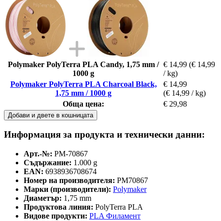
Polymaker PolyTerra PLA Candy, 1,75 mm /
€ 14,99
(€ 14,99
1000 g
/ kg)
Polymaker PolyTerra PLA Charcoal Black,
€ 14,99
1,75 mm / 1000 g
(€ 14,99 / kg)
Обща цена:
€ 29,98
Добави и двете в кошницата
Информация за продукта и технически данни:
Арт.-№:
PM-70867
Съдържание:
1.000 g
EAN:
6938936708674
Номер на производителя:
PM70867
Марки (производители):
Polymaker
Диаметър:
1,75 mm
Продуктова линия:
PolyTerra PLA
Видове продукти:
PLA Филамент