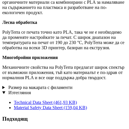
органичните материали са комбинирани с PLA за намаляване
на съдържанието на пластмаса и разработване на по-
екологичен продукт.
Лесна обработка
PolyTerra се печата точно като PLA, така че не е необходимо
да променяте настройките за печат. С широк диапазон на
температурата на печат от 190 до 230 °C, PolyTerra може да се
обработва на всеки 3D принтер, базиран на екструзия.
Многобройни приложения
Механичните свойства на PolyTerra предлагат широк спектър
от възможни приложения, тъй като материалът е по-здрав от
нормалния PLA и все още поддържа добра твърдост.
Размер на макарата с филаменти
Изтегляния
Technical Data Sheet
(461,93 KB)
Material Safety Data Sheet
(159,04 KB)
Подходящ