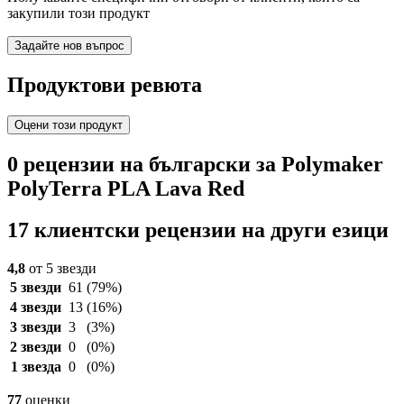
закупили този продукт
Задайте нов въпрос
Продуктови ревюта
Оцени този продукт
0 рецензии на български за Polymaker
PolyTerra PLA Lava Red
17 клиентски рецензии на други езици
4,8
от 5 звезди
5 звезди
61
(79%)
4 звезди
13
(16%)
3 звезди
3
(3%)
2 звезди
0
(0%)
1 звезда
0
(0%)
77
оценки