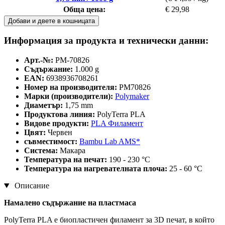
Обща цена:
€ 29,98
Добави и двете в кошницата
Информация за продукта и технически данни:
Арт.-№:
PM-70826
Съдържание:
1.000 g
EAN:
6938936708261
Номер на производителя:
PM70826
Марки (производители):
Polymaker
Диаметър:
1,75 mm
Продуктова линия:
PolyTerra PLA
Видове продукти:
PLA Филамент
Цвят:
Червен
съвместимост:
Bambu Lab AMS*
Система:
Макара
Температура на печат:
190 - 230 °C
Температура на нагревателната плоча:
25 - 60 °C
Описание
Намалено съдържание на пластмаса
PolyTerra PLA е биопластичен филамент за 3D печат, в който