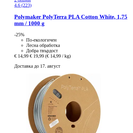
4.6 (223)
Polymaker
PolyTerra PLA Cotton White, 1,75
mm / 1000 g
-25%
По-екологичен
Лесна обработка
Добра твърдост
€ 14,99
€ 19,99
(€ 14,99 / kg)
Доставка до 17. август