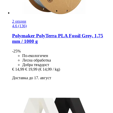
2 опции
4.6 (136)
Polymaker
PolyTerra PLA Fossil Grey, 1,75
mm / 1000 g
-25%
По-екологичен
Лесна обработка
Добра твърдост
€ 14,99
€ 19,99
(€ 14,99 / kg)
Доставка до 17. август