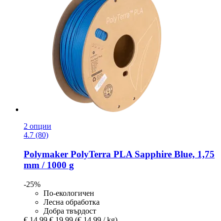
2 опции
4.7 (80)
Polymaker
PolyTerra PLA Sapphire Blue, 1,75
mm / 1000 g
-25%
По-екологичен
Лесна обработка
Добра твърдост
€ 14,99
€ 19,99
(€ 14,99 / kg)