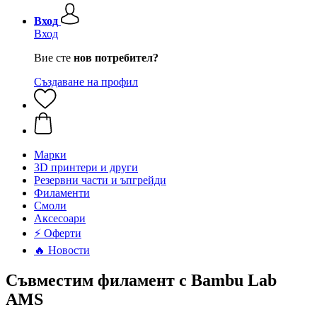
Вход
Вход
Вие сте
нов потребител?
Създаване на профил
Mарки
3D принтери и други
Резервни части и ъпгрейди
Филаменти
Смоли
Аксесоари
⚡ Оферти
🔥 Новости
Съвместим филамент с Bambu Lab
AMS