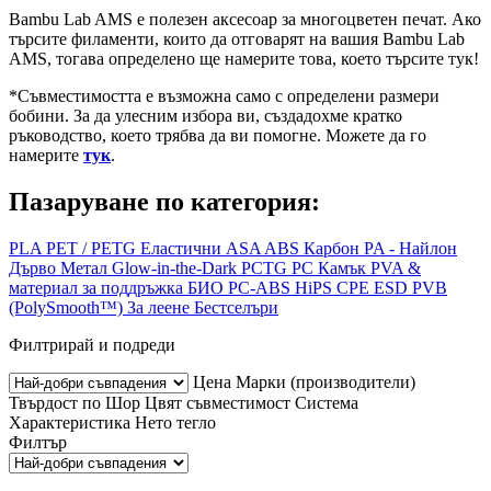
Bambu Lab AMS е полезен аксесоар за многоцветен печат. Ако
търсите филаменти, които да отговарят на вашия Bambu Lab
AMS, тогава определено ще намерите това, което търсите тук!
*Съвместимостта е възможна само с определени размери
бобини. За да улесним избора ви, създадохме кратко
ръководство, което трябва да ви помогне. Можете да го
намерите
тук
.
Пазаруване по категория:
PLA
PET / PETG
Еластични
ASA
ABS
Карбон
PA - Найлон
Дърво
Метал
Glow-in-the-Dark
PCTG
PC
Камък
PVA &
материал за поддръжка
БИО
PC-ABS
HiPS
CPE
ESD
PVB
(PolySmooth™)
За леене
Бестселъри
Филтрирай и подреди
Цена
Марки (производители)
Твърдост по Шор
Цвят
съвместимост
Система
Характеристика
Нето тегло
Филтър