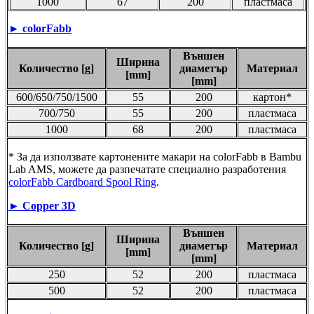
1000
67
200
пластмаса
► colorFabb
Външен
Ширина
Количество [g]
диаметър
Материал
[mm]
[mm]
600/650/750/1500
55
200
картон*
700/750
55
200
пластмаса
1000
68
200
пластмаса
* За да използвате картонените макари на colorFabb в Bambu
Lab AMS, можете да разпечатате специално разработения
colorFabb Cardboard Spool Ring
.
► Copper 3D
Външен
Ширина
Количество [g]
диаметър
Материал
[mm]
[mm]
250
52
200
пластмаса
500
52
200
пластмаса