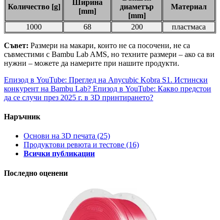
Ширина
Количество [g]
диаметър
Материал
[mm]
[mm]
1000
68
200
пластмаса
Съвет:
Размери на макари, които не са посочени, не са
съвместими с Bambu Lab AMS, но техните размери – ако са ви
нужни – можете да намерите при нашите продукти.
Епизод в YouTube: Преглед на Anycubic Kobra S1. Истински
конкурент на Bambu Lab?
Епизод в YouTube: Какво предстои
да се случи през 2025 г. в 3D принтирането?
Наръчник
Основи на 3D печата
(25)
Продуктови ревюта и тестове
(16)
Всички публикации
Последно оценени