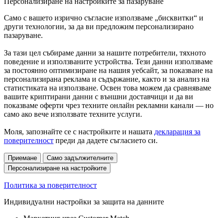
Персонализиране на настройките за пазаруване
Само с вашето изрично съгласие използваме „бисквитки“ и
други технологии, за да ви предложим персонализирано
пазаруване.
За тази цел събираме данни за нашите потребители, тяхното
поведение и използваните устройства. Тези данни използваме
за постоянно оптимизиране на нашия уебсайт, за показване на
персонализирана реклама и съдържание, както и за анализ на
статистиката на използване. Освен това можем да сравняваме
вашите криптирани данни с външни доставчици и да ви
показваме оферти чрез техните онлайн рекламни канали — но
само ако вече използвате техните услуги.
Моля, запознайте се с настройките и нашата
декларация за
поверителност
преди да дадете съгласието си.
Приемане
Само задължителните
Персонализиране на настройките
Политика за поверителност
Индивидуални настройки за защита на данните