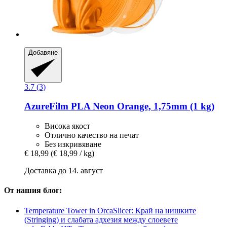
Добавяне
3.7 (3)
AzureFilm
PLA Neon Orange, 1,75mm (1 kg)
Висока якост
Отлично качество на печат
Без изкривяване
€ 18,99
(€ 18,99 / kg)
Доставка до 14. август
От нашия блог:
Temperature Tower in OrcaSlicer: Край на нишките
(Stringing) и слабата адхезия между слоевете