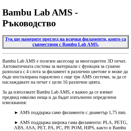
Bambu Lab AMS -
Ръководство
Тук ще намерите преглед на всички филаменти, които са
съвместими с Bambu Lab AMS.
Bambu Lab AMS е полезен аксесоар за многоцветен 3D печат.
Автоматичната система за материали с функция за сушене
разполага с 4 слота за филамент в различни цветове и може да
бъде инсталирана паралелно с още три AMS системи, за да се
наслаждавате на печат с цели 16 различни цвята.
За да използвате Bambu Lab AMS, е важно да се вземат
предвид няколко неща и да бъдат изпълнени определени
изисквания:
► AMS поддържа само филаменти с диаметър 1,75 mm.
► AMS поддържа широка гама филаменти: PLA, PETG,
ABS, ASA, PET, PA, PC, PP, POM, HIPS, както и Bambu