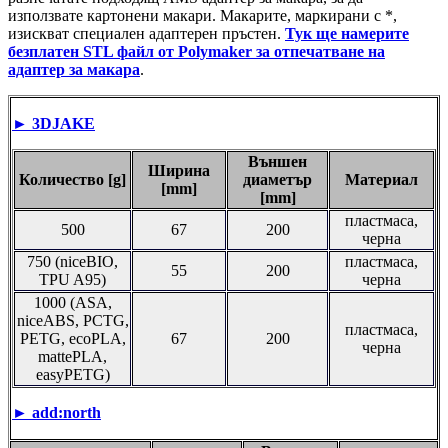
използвате картонени макари. Макарите, маркирани с *,
изискват специален адаптерен пръстен.
Тук ще намерите
безплатен STL файл от Polymaker за отпечатване на
адаптер за макара
.
► 3DJAKE
Външен
Ширина
Количество [g]
диаметър
Материал
[mm]
[mm]
пластмаса,
500
67
200
черна
750 (niceBIO,
пластмаса,
55
200
TPU A95)
черна
1000 (ASA,
niceABS, PCTG,
пластмаса,
PETG, ecoPLA,
67
200
черна
mattePLA,
easyPETG)
► add:north