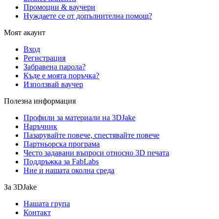
Промоции & ваучери
Нуждаете се от допълнителна помощ?
Моят акаунт
Вход
Регистрация
Забравена парола?
Къде е моята поръчка?
Използвай ваучер
Полезна информация
Профили за материали на 3DJake
Наръчник
Пазарувайте повече, спестявайте повече
Партньорска програма
Често задавани въпроси относно 3D печата
Поддръжка за FabLabs
Ние и нашата околна среда
За 3DJake
Нашата група
Контакт