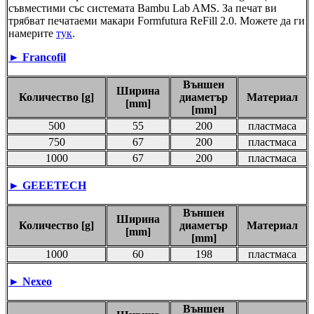
съвместими със системата Bambu Lab AMS. За печат ви
трябват печатаеми макари Formfutura ReFill 2.0. Можете да ги
намерите
тук
.
►
Francofil
Външен
Ширина
Количество [g]
диаметър
Материал
[mm]
[mm]
500
55
200
пластмаса
750
67
200
пластмаса
1000
67
200
пластмаса
►
GEEETECH
Външен
Ширина
Количество [g]
диаметър
Материал
[mm]
[mm]
1000
60
198
пластмаса
►
Nexeo
Външен