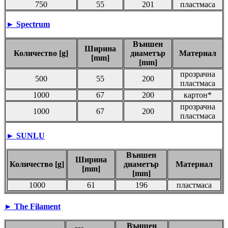
750
55
201
пластмаса
►
Spectrum
Външен
Ширина
Количество [g]
диаметър
Материал
[mm]
[mm]
прозрачна
500
55
200
пластмаса
1000
67
200
картон*
прозрачна
1000
67
200
пластмаса
► SUNLU
Външен
Ширина
Количество [g]
диаметър
Материал
[mm]
[mm]
1000
61
196
пластмаса
► The Filament
Външен