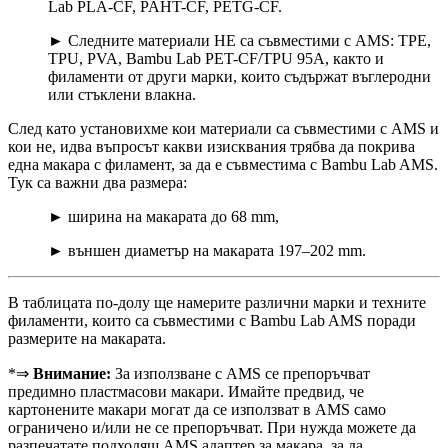
Lab PLA-CF, PAHT-CF, PETG-CF.
► Следните материали НЕ са съвместими с AMS: TPE,
TPU, PVA, Bambu Lab PET-CF/TPU 95A, както и
филаменти от други марки, които съдържат въглеродни
или стъклени влакна.
След като установихме кои материали са съвместими с AMS и
кои не, идва въпросът какви изисквания трябва да покрива
една макара с филамент, за да е съвместима с Bambu Lab AMS.
Тук са важни два размера:
► ширина на макарата до 68 mm,
► външен диаметър на макарата 197–202 mm.
В таблицата по-долу ще намерите различни марки и техните
филаменти, които са съвместими с Bambu Lab AMS поради
размерите на макарата.
*⇒
Внимание:
За използване с AMS се препоръчват
предимно пластмасови макари. Имайте предвид, че
картонените макари могат да се използват в AMS само
ограничено и/или не се препоръчват. При нужда можете да
разпечатате подходящ AMS адаптер за макара, за да