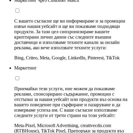
Маркетинг чрез Customer Match
С вашето съгласие ще ви информираме и за промоции
извън нашия уебсайт и ще ви показваме подходящи
продукти. За тази цел синхронизираме вашите
криптирани лични данни със следните външни
доставчици и използваме техните канали за онлайн
реклама, ако вече използвате техните услуги:
Bing, Criteo, Meta, Google, LinkedIn, Pinterest, TikTok
Маркетинг
Приемайки тези услуги, ние можем да показваме
реклами, спонсорирано съдържание, промоции с
отстъпки за нашия уебсайт или продукти въз основа на
вашето поведение при сърфиране и пазаруване и да
измерваме успеха им. С ваше съгласие използваме
следните услуги от трети страни на този уебсайт:
Meta-Pixel, Microsoft Advertising, creativecdn.com
(RTBHouse), TikTok Pixel, Препоръки за продукти въз