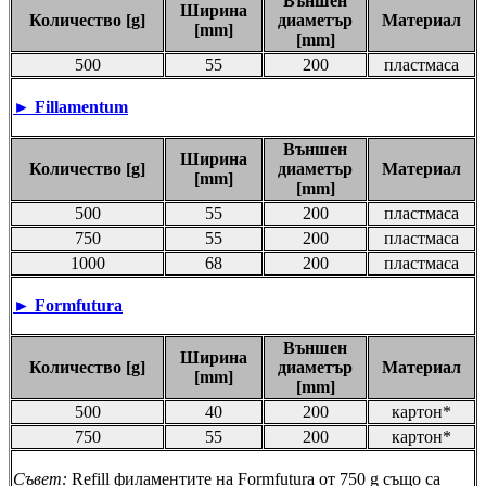
Външен
Ширина
Количество [g]
диаметър
Материал
[mm]
[mm]
500
55
200
пластмаса
►
Fillamentum
Външен
Ширина
Количество [g]
диаметър
Материал
[mm]
[mm]
500
55
200
пластмаса
750
55
200
пластмаса
1000
68
200
пластмаса
►
Formfutura
Външен
Ширина
Количество [g]
диаметър
Материал
[mm]
[mm]
500
40
200
картон*
750
55
200
картон*
Съвет:
Refill филаментите на Formfutura от 750 g също са