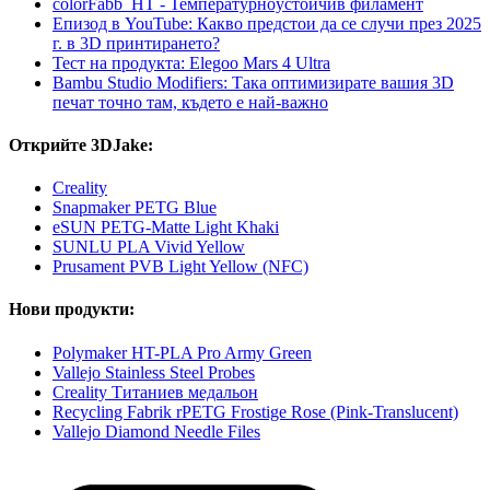
colorFabb_HT - Температурнoустойчив филамент
Епизод в YouTube: Какво предстои да се случи през 2025
г. в 3D принтирането?
Тест на продукта: Elegoo Mars 4 Ultra
Bambu Studio Modifiers: Така оптимизирате вашия 3D
печат точно там, където е най-важно
Открийте 3DJake:
Creality
Snapmaker PETG Blue
eSUN PETG-Matte Light Khaki
SUNLU PLA Vivid Yellow
Prusament PVB Light Yellow (NFC)
Нови продукти:
Polymaker HT-PLA Pro Army Green
Vallejo Stainless Steel Probes
Creality Титаниев медальон
Recycling Fabrik rPETG Frostige Rose (Pink-Translucent)
Vallejo Diamond Needle Files