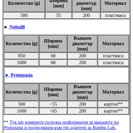
Ширина
Количество [g]
диаметър
Материал
[mm]
[mm]
500
55
200
пластмаса
►
Nobufil
Външен
Ширина
Количество [g]
диаметър
Материал
[mm]
[mm]
850
68
200
пластмаса
1000
68
200
пластмаса
► Protopasta
Външен
Ширина
Количество [g]
диаметър
Материал
[mm]
[mm]
500
~55
200
картон**
1000
~65
200
картон**
**
Тук ще намерите полезна информация за макарите на
Protopasta и подходящия към тях адаптер за Bambu Lab.