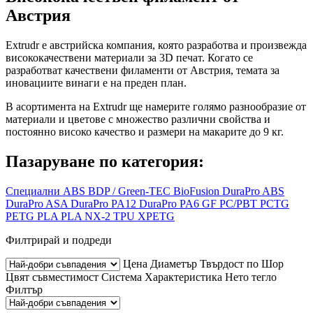
Австрия
Extrudr е австрийска компания, която разработва и произвежда
висококачествени материали за 3D печат. Когато се
разработват качествени филаменти от Австрия, темата за
иновациите винаги е на преден план.
В асортимента на Extrudr ще намерите голямо разнообразие от
материали и цветове с множество различни свойства и
постоянно високо качество и размери на макарите до 9 кг.
Пазаруване по категория:
Специални
ABS
BDP / Green-TEC
BioFusion
DuraPro ABS
DuraPro ASA
DuraPro PA12
DuraPro PA6 GF
PC/PBT
PCTG
PETG
PLA
PLA NX-2
TPU
XPETG
Филтрирай и подреди
Цена
Диаметър
Твърдост по Шор
Цвят
съвместимост
Система
Характеристика
Нето тегло
Филтър