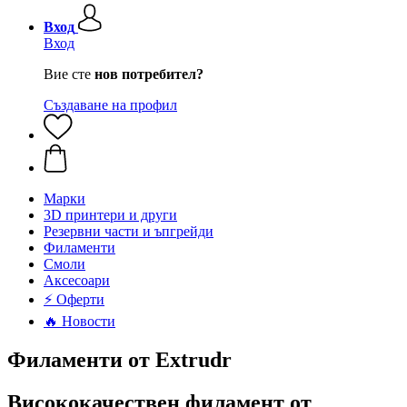
Вход
Вход
Вие сте
нов потребител?
Създаване на профил
Mарки
3D принтери и други
Резервни части и ъпгрейди
Филаменти
Смоли
Аксесоари
⚡ Оферти
🔥 Новости
Филаменти от Extrudr
Висококачествен филамент от