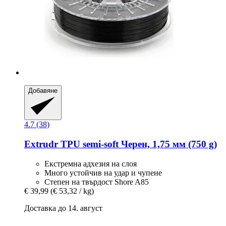
Добавяне
4.7 (38)
Extrudr
TPU semi-​soft Черен, 1,75 мм (750 g)
Екстремна адхезия на слоя
Много устойчив на удар и чупене
Степен на твърдост Shore A85
€ 39,99
(€ 53,32 / kg)
Доставка до 14. август