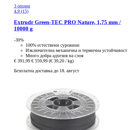
3 опции
4.9 (15)
Extrudr
Green-​TEC PRO Naturе, 1,75 mm /
10000 g
-30%
100% естествени суровини
Изключителна механична и термична устойчивост
Много добра адхезия на слоя
€ 391,99
€ 559,99
(€ 39,20 / kg)
Безплатна доставка до 18. август