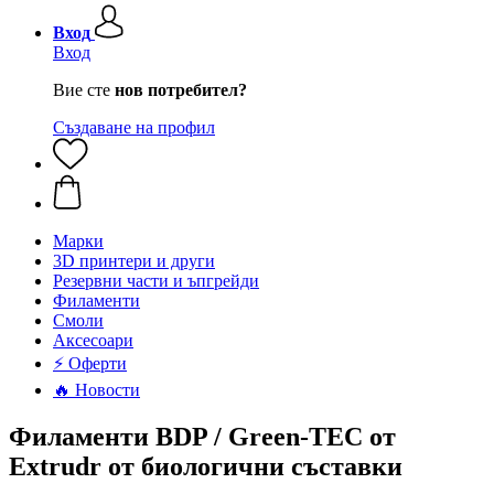
Вход
Вход
Вие сте
нов потребител?
Създаване на профил
Mарки
3D принтери и други
Резервни части и ъпгрейди
Филаменти
Смоли
Аксесоари
⚡ Оферти
🔥 Новости
Филаменти BDP / Green-TEC от
Extrudr от биологични съставки