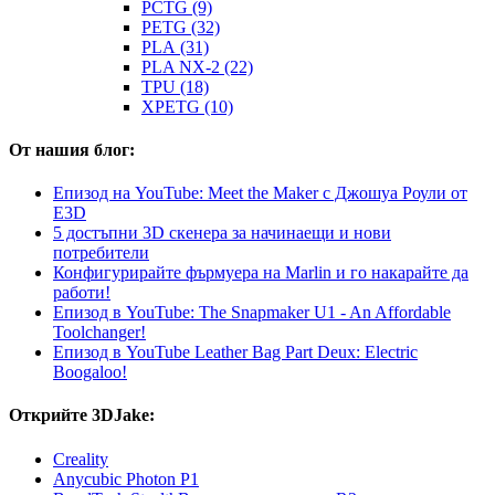
PCTG (9)
PETG (32)
PLA (31)
PLA NX-2 (22)
TPU (18)
XPETG (10)
От нашия блог:
Епизод на YouTube: Meet the Maker с Джошуа Роули от
E3D
5 достъпни 3D скенера за начинаещи и нови
потребители
Конфигурирайте фърмуера на Marlin и го накарайте да
работи!
Епизод в YouTube: The Snapmaker U1 - An Affordable
Toolchanger!
Епизод в YouTube Leather Bag Part Deux: Electric
Boogaloo!
Открийте 3DJake:
Creality
Anycubic Photon P1