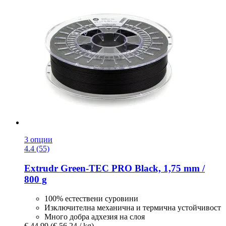
3 опции
4.4 (55)
Extrudr
Green-​TEC PRO Black, 1,75 mm /
800 g
100% естествени суровини
Изключителна механична и термична устойчивост
Много добра адхезия на слоя
€ 44,99
(€ 56,24 / kg)