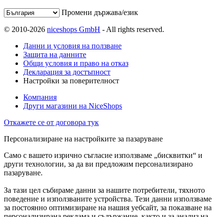
Промени държава/език
© 2010-2026
niceshops GmbH
- All rights reserved.
Данни и условия на ползване
Защита на данните
Общи условия и право на отказ
Декларация за достъпност
Настройки за поверителност
Компания
Други магазини на NiceShops
Откажете се от договора тук
Персонализиране на настройките за пазаруване
Само с вашето изрично съгласие използваме „бисквитки“ и
други технологии, за да ви предложим персонализирано
пазаруване.
За тази цел събираме данни за нашите потребители, тяхното
поведение и използваните устройства. Тези данни използваме
за постоянно оптимизиране на нашия уебсайт, за показване на
персонализирана реклама и съдържание, както и за анализ на