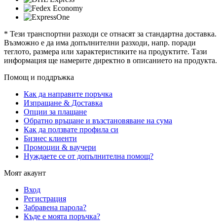
* Тези транспортни разходи се отнасят за стандартна доставка.
Възможно е да има допълнителни разходи, напр. поради
теглото, размера или характеристиките на продуктите. Тази
информация ще намерите директно в описанието на продукта.
Помощ и поддръжка
Как да направите поръчка
Изпращане & Доставка
Опции за плащане
Обратно връщане и възстановяване на сума
Как да ползвате профила си
Бизнес клиенти
Промоции & ваучери
Нуждаете се от допълнителна помощ?
Моят акаунт
Вход
Регистрация
Забравена парола?
Къде е моята поръчка?