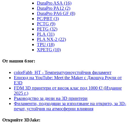
DuraPro ASA (16)
DuraPro PA12 (2)
DuraPro PA6 GF (8)
PC/PBT (3)
PCTG (9)
PETG (32)
PLA (31)
PLA NX-2 (22)
TPU (18)
XPETG (10)
От нашия блог:
colorFabb_HT - Температурнoустойчив филамент
Епизод на YouTube: Meet the Maker с Джошуа Роули от
E3D
FDM 3D принтери от висок клас под 1000 €! (Издание
2025 г.)
Ръководство за дюзи на 3D принтери
Филаменти, подходящи за използване на открито, за 3D-
печат, устойчив на атмосферни влияния
Открийте 3DJake: