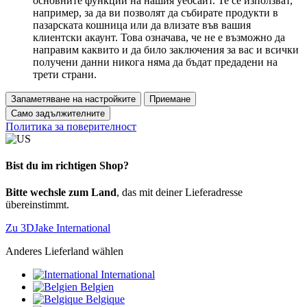
основните функции на нашия уебсайт. Те се използват,
например, за да ви позволят да събирате продукти в
пазарската кошница или да влизате във вашия
клиентски акаунт. Това означава, че не е възможно да
направим каквито и да било заключения за вас и всички
получени данни никога няма да бъдат предадени на
трети страни.
Запаметяване на настройките
Приемане
Само задължителните
Политика за поверителност
Bist du im richtigen Shop?
Bitte wechsle zum Land
, das mit deiner Lieferadresse
übereinstimmt.
Zu 3DJake International
Anderes Lieferland wählen
International
Belgien
Belgique