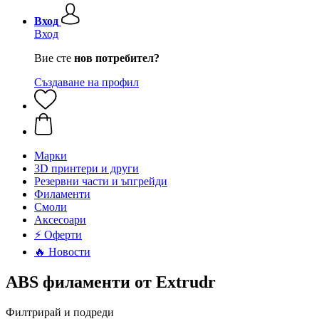
Вход
Вход
Вие сте
нов потребител?
Създаване на профил
Mарки
3D принтери и други
Резервни части и ъпгрейди
Филаменти
Смоли
Аксесоари
⚡ Оферти
🔥 Новости
ABS филаменти от Extrudr
Филтрирай и подреди