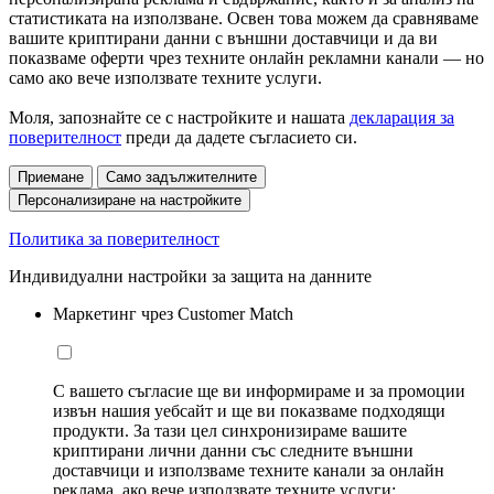
статистиката на използване. Освен това можем да сравняваме
вашите криптирани данни с външни доставчици и да ви
показваме оферти чрез техните онлайн рекламни канали — но
само ако вече използвате техните услуги.
Моля, запознайте се с настройките и нашата
декларация за
поверителност
преди да дадете съгласието си.
Приемане
Само задължителните
Персонализиране на настройките
Политика за поверителност
Индивидуални настройки за защита на данните
Маркетинг чрез Customer Match
С вашето съгласие ще ви информираме и за промоции
извън нашия уебсайт и ще ви показваме подходящи
продукти. За тази цел синхронизираме вашите
криптирани лични данни със следните външни
доставчици и използваме техните канали за онлайн
реклама, ако вече използвате техните услуги: