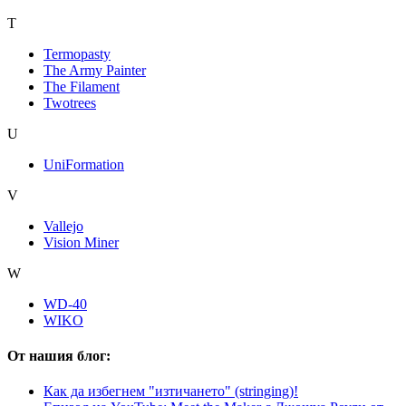
T
Termopasty
The Army Painter
The Filament
Twotrees
U
UniFormation
V
Vallejo
Vision Miner
W
WD-40
WIKO
От нашия блог:
Как да избегнем "изтичането" (stringing)!