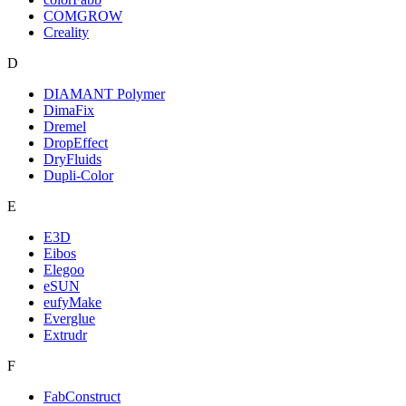
COMGROW
Creality
D
DIAMANT Polymer
DimaFix
Dremel
DropEffect
DryFluids
Dupli-Color
E
E3D
Eibos
Elegoo
eSUN
eufyMake
Everglue
Extrudr
F
FabConstruct