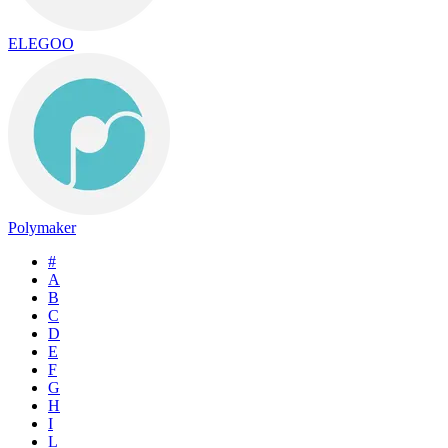
ELEGOO
Polymaker
#
A
B
C
D
E
F
G
H
I
L