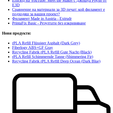
Епизод на YouTube: Meet the Maker с Джошуа Роули от
E3D
Сравнение на материали за 3D печат: кой филамент е
подходящ за вашия проект?
Филамент Made in Austria - Extrudr
PrintaFix Basic - Резултати без изкривяване
Нови продукти:
rPLA Refill Flüssiger Asphalt (Dark Grey)
Fiberlogy ABS+GF Gray
Recycling Fabrik rPLA Refill Gute Nacht (Black)
rPLA Refill Schimmernde Tanne (Shimmering Fir)
Recycling Fabrik rPLA Refill Deep Ocean (Dark Blue)