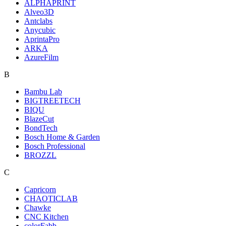
ALPHAPRINT
Alveo3D
Antclabs
Anycubic
AprintaPro
ARKA
AzureFilm
B
Bambu Lab
BIGTREETECH
BIQU
BlazeCut
BondTech
Bosch Home & Garden
Bosch Professional
BROZZL
C
Capricorn
CHAOTICLAB
Chawke
CNC Kitchen
colorFabb