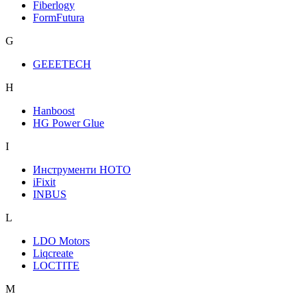
Fiberlogy
FormFutura
G
GEEETECH
H
Hanboost
HG Power Glue
I
Инструменти HOTO
iFixit
INBUS
L
LDO Motors
Liqcreate
LOCTITE
M