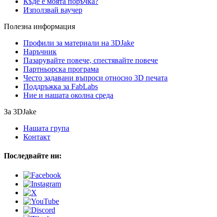
Къде е моята поръчка?
Използвай ваучер
Полезна информация
Профили за материали на 3DJake
Наръчник
Пазарувайте повече, спестявайте повече
Партньорска програма
Често задавани въпроси относно 3D печата
Поддръжка за FabLabs
Ние и нашата околна среда
За 3DJake
Нашата група
Контакт
Последвайте ни: