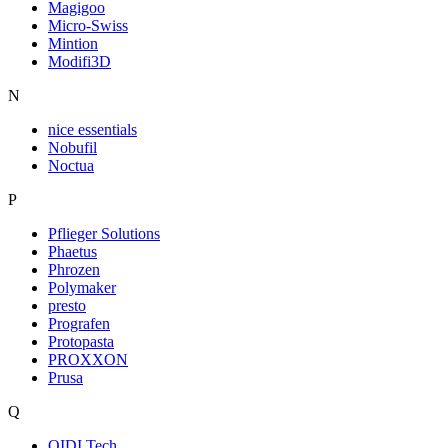
Magigoo
Micro-Swiss
Mintion
Modifi3D
N
nice essentials
Nobufil
Noctua
P
Pflieger Solutions
Phaetus
Phrozen
Polymaker
presto
Prografen
Protopasta
PROXXON
Prusa
Q
QIDI Tech