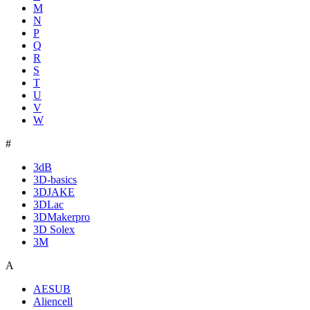
M
N
P
Q
R
S
T
U
V
W
#
3dB
3D-basics
3DJAKE
3DLac
3DMakerpro
3D Solex
3M
A
AESUB
Aliencell