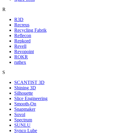
R
R3D
Recreus
Recycling Fabrik
Reflecon
Repkord
Revell
Revopoint
ROKR
ruthex
S
SCANTIST 3D
Shining 3D
Silhouette
Slice Engineering
Smooth-On
Snapmaker
Sovol
Spectrum
SUNLU
Synco Lube