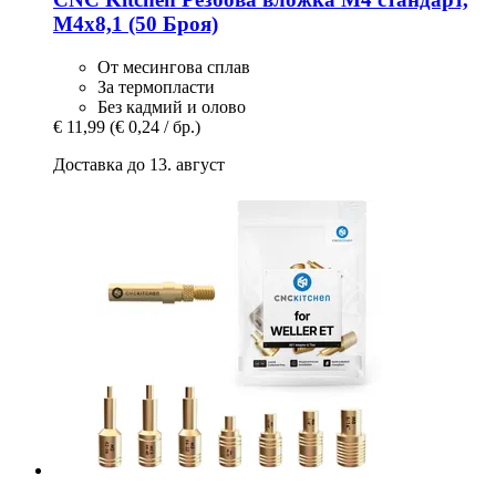
M4x8,1 (50 Броя)
От месингова сплав
За термопласти
Без кадмий и олово
€ 11,99
(€ 0,24 / бр.)
Доставка до 13. август