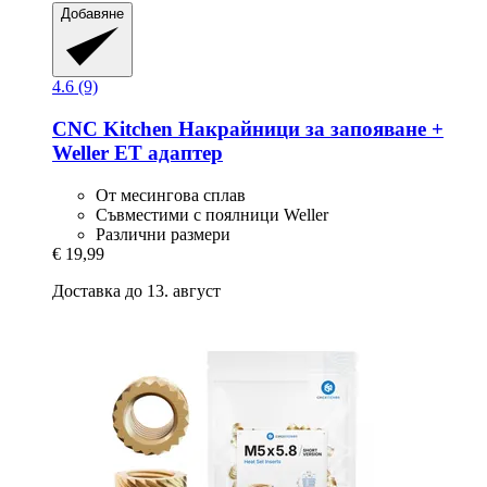
Добавяне
4.6 (9)
CNC Kitchen
Накрайници за запояване +
Weller ET адаптер
От месингова сплав
Съвместими с поялници Weller
Различни размери
€ 19,99
Доставка до 13. август