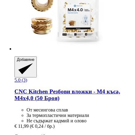
Добавяне
5.0 (3)
CNC Kitchen
Резбови вложки -​ M4 къса,
M4x4,0 (50 Броя)
От месингова сплав
За термопластични материали
Не съдържат кадмий и олово
€ 11,99
(€ 0,24 / бр.)