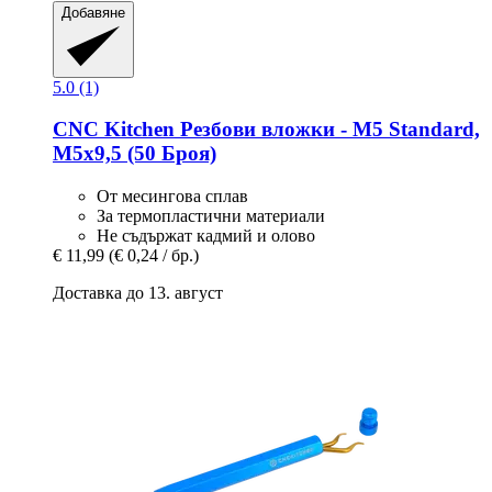
Добавяне
5.0 (1)
CNC Kitchen
Резбови вложки -​ M5 Standard,
M5x9,5 (50 Броя)
От месингова сплав
За термопластични материали
Не съдържат кадмий и олово
€ 11,99
(€ 0,24 / бр.)
Доставка до 13. август