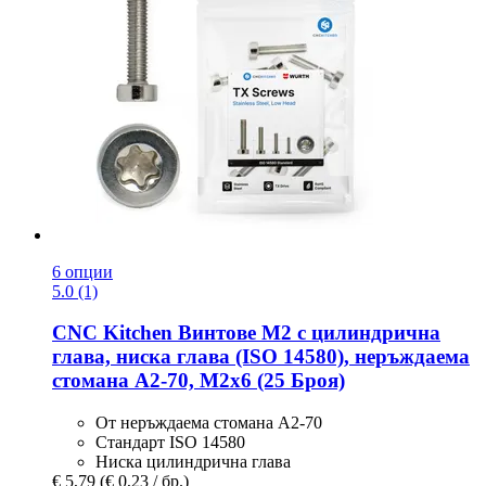
6 опции
5.0 (1)
CNC Kitchen
Винтове M2 с цилиндрична
глава, ниска глава (ISO 14580), неръждаема
стомана A2-​70, M2x6 (25 Броя)
От неръждаема стомана A2-70
Стандарт ISO 14580
Ниска цилиндрична глава
€ 5,79
(€ 0,23 / бр.)