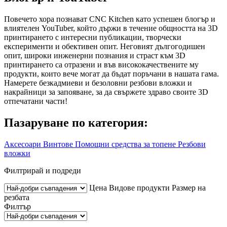
Повечето хора познават CNC Kitchen като успешен блогър и
влиятелен YouTuber, който държи в течение общността на 3D
принтирането с интересни публикации, творчески
експерименти и обективен опит. Неговият дългогодишен
опит, широки инженерни познания и страст към 3D
принтирането са отразени и във висококачествените му
продукти, които вече могат да бъдат поръчани в нашата гама.
Намерете безкадмиеви и безоловни резбови вложки и
накрайници за запояване, за да свържете здраво своите 3D
отпечатани части!
Пазаруване по категория:
Аксесоари
Винтове
Помощни средства за топене
Резбови
вложки
Филтрирай и подреди
Цена
Видове продукти
Размер на
резбата
Филтър