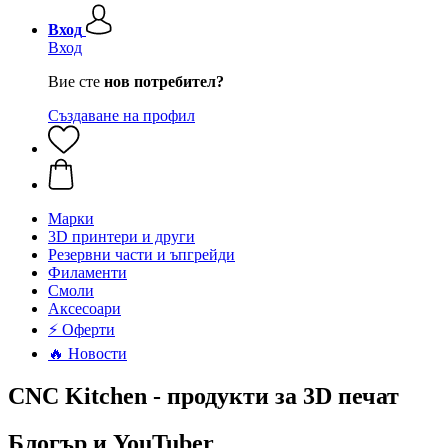
Вход
Вход
Вие сте
нов потребител?
Създаване на профил
Mарки
3D принтери и други
Резервни части и ъпгрейди
Филаменти
Смоли
Аксесоари
⚡ Оферти
🔥 Новости
CNC Kitchen - продукти за 3D печат
Блогър и YouTuber