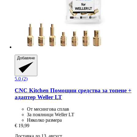
Добавяне
5.0 (2)
CNC Kitchen
Помощни средства за топене +
адаптер Weller LT
От месингова сплав
За поялници Weller LT
Няколко размера
€ 19,99
Доставка до 13. август