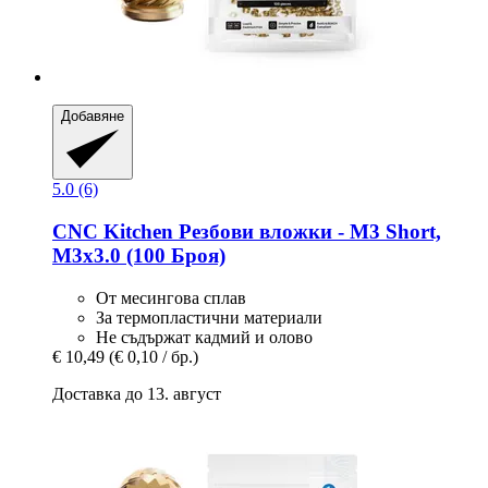
Добавяне
5.0 (6)
CNC Kitchen
Резбови вложки -​ M3 Short,
M3x3.0 (100 Броя)
От месингова сплав
За термопластични материали
Не съдържат кадмий и олово
€ 10,49
(€ 0,10 / бр.)
Доставка до 13. август