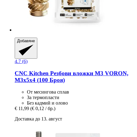
Добавяне
4.7 (6)
CNC Kitchen
Резбови вложки M3 VORON,
M3x5x4 (100 Броя)
От месингова сплав
За термопласти
Без кадмий и олово
€ 11,99
(€ 0,12 / бр.)
Доставка до 13. август