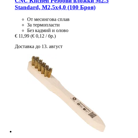
CNC Kitchen
Резбови вложки M2.5
Standard, M2,5x4,0 (100 Броя)
От месингова сплав
За термопласти
Без кадмий и олово
€ 11,99
(€ 0,12 / бр.)
Доставка до 13. август