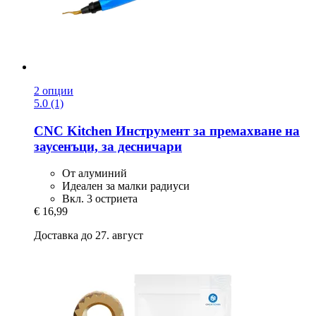
2 опции
5.0 (1)
CNC Kitchen
Инструмент за премахване на
заусенъци, за десничари
От алуминий
Идеален за малки радиуси
Вкл. 3 остриета
€ 16,99
Доставка до 27. август