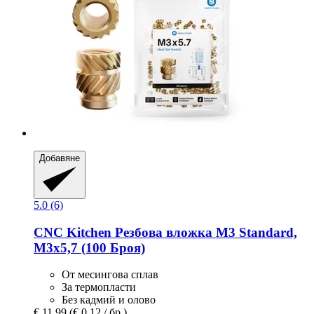
Добавяне
5.0 (6)
CNC Kitchen
Резбова вложка M3 Standard,
M3x5,7 (100 Броя)
От месингова сплав
За термопласти
Без кадмий и олово
€ 11,99
(€ 0,12 / бр.)