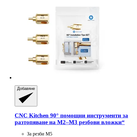
Добавяне
CNC Kitchen
90° помощни инструменти за
разтопяване на M2–M3 резбови вложки“
За резби M5