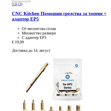
5.0 (2)
CNC Kitchen
Помощни средства за топене +
адаптер EP5
От месингова сплав
Множество размери
С адаптер EP5
€ 19,99
Доставка до 14. август