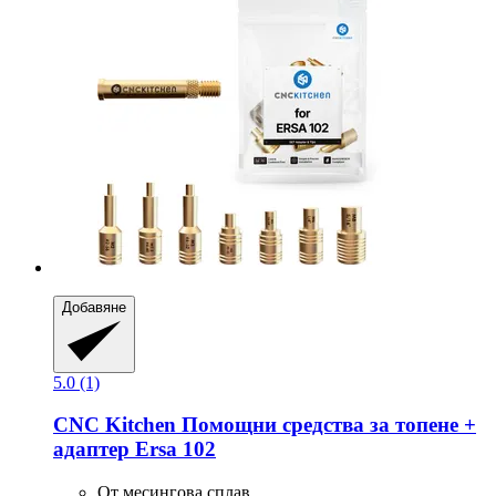
Добавяне
5.0 (1)
CNC Kitchen
Помощни средства за топене +
адаптер Ersa 102
От месингова сплав