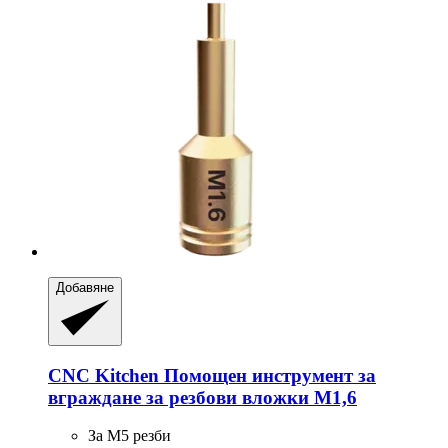
Добавяне
CNC Kitchen
Помощен инструмент за
вграждане за резбови вложки M1,6
За M5 резби