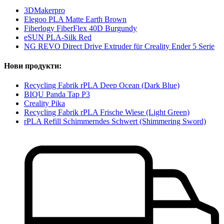
3DMakerpro
Elegoo PLA Matte Earth Brown
Fiberlogy FiberFlex 40D Burgundy
eSUN PLA-Silk Red
NG REVO Direct Drive Extruder für Creality Ender 5 Serie
Нови продукти:
Recycling Fabrik rPLA Deep Ocean (Dark Blue)
BIQU Panda Tap P3
Creality Pika
Recycling Fabrik rPLA Frische Wiese (Light Green)
rPLA Refill Schimmerndes Schwert (Shimmering Sword)