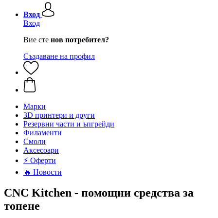
Вход
Вход
Вие сте
нов потребител?
Създаване на профил
Mарки
3D принтери и други
Резервни части и ъпгрейди
Филаменти
Смоли
Аксесоари
⚡ Оферти
🔥 Новости
CNC Kitchen - помощни средства за
топене