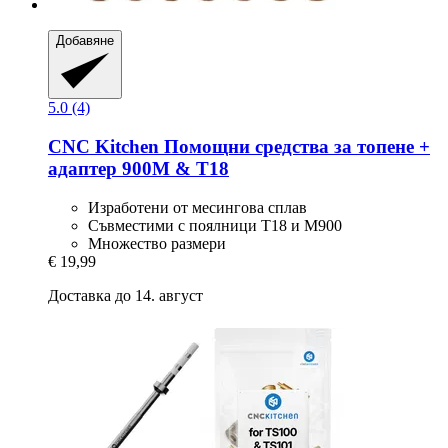
Добавяне
5.0 (4)
CNC Kitchen
Помощни средства за топене +
адаптер 900M & T18
Изработени от месингова сплав
Съвместими с поялници T18 и M900
Множество размери
€ 19,99
Доставка до 14. август