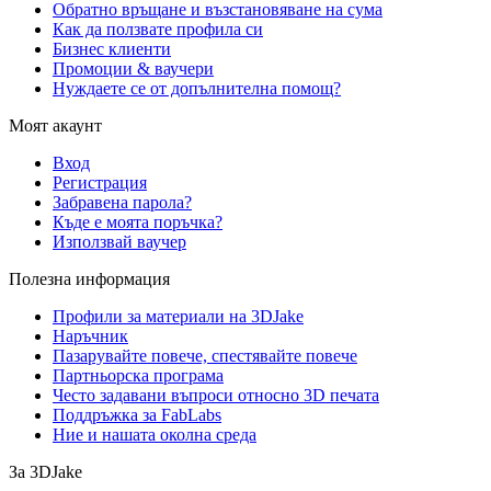
Обратно връщане и възстановяване на сума
Как да ползвате профила си
Бизнес клиенти
Промоции & ваучери
Нуждаете се от допълнителна помощ?
Моят акаунт
Вход
Регистрация
Забравена парола?
Къде е моята поръчка?
Използвай ваучер
Полезна информация
Профили за материали на 3DJake
Наръчник
Пазарувайте повече, спестявайте повече
Партньорска програма
Често задавани въпроси относно 3D печата
Поддръжка за FabLabs
Ние и нашата околна среда
За 3DJake