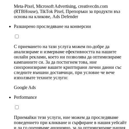
Meta-Pixel, Microsoft Advertising, creativecdn.com
(RTBHouse), TikTok Pixel, Препоръки за продукти въз
основа на кликове, Ads Defender
Разширено проследяване на конверсии
С приемането на тази услуга можем по-добре да
анализираме и измерваме ефективността на нашите
онлайн реклами, което ни позволява да оптимизираме
кампаниите си. За да постигнем това, ние
синхронизираме вашите криптирани лични данни със
следните външни доставчици, при условие че вече
използвате техните услуги:
Google Ads
Performance
Приемайки тези услуги, ние можем да проследяваме
поведението при кликване и сърфиране в нашия уебсайт
и да го оценяваме анонимно, за да оптимизираме нашия