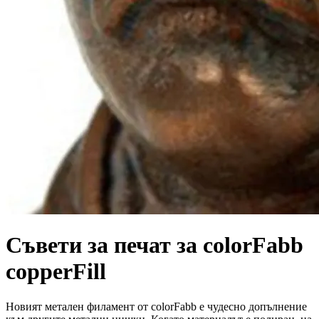
Съвети за печат за colorFabb
copperFill
Новият метален филамент от colorFabb е чудесно допълнение