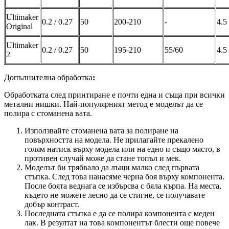
Ultimaker
0.2 / 0.27
50
200-210
-
4.5
Original
Ultimaker
0.2 / 0.27
50
195-210
55/60
4.5
2
Допълнителна обработка
:
Обработката след принтиране е почти една и съща при всички
метални нишки. Най-популярният метод е моделът да се
полира с стоманена вата.
Използвайте стоманена вата за полиране на
повърхността на модела. Не прилагайте прекалено
голям натиск върху модела или на едно и също място, в
противен случай може да стане топъл и мек.
Моделът би трябвало да лъщи малко след първата
стъпка. След това нанасяме черна боя върху компонента.
После боята веднага се избърсва с бяла кърпа. На места,
където не можете лесно да се стигне, се получавате
добър контраст.
Последната стъпка е да се полира компонента с меден
лак. В резултат на това компонентът блести още повече