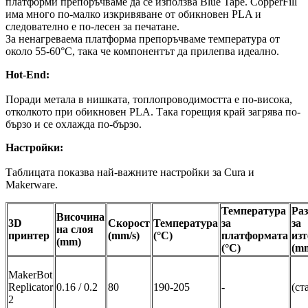
платформи препоръчваме да се използва Blue Tape. CopperFill
има много по-малко изкривяване от обикновен PLA и
следователно е по-лесен за печатане.
За ненагреваема платформа препоръчваме температура от
около 55-60°C, така че компонентът да прилепва идеално.
Hot-End:
Поради метала в нишката, топлопроводимостта е по-висока,
отколкото при обикновен PLA. Така горещия край загрява по-
бързо и се охлажда по-бързо.
Настройки:
Таблицата показва най-важните настройки за Cura и
Makerware.
Температура
Ра
Височина
3D
Скорост
Температура
за
за
на слоя
принтер
(mm/s)
(°C)
платформата
изт
(mm)
(°C)
(m
MakerBot
Replicator
0.16 / 0.2
80
190-205
-
(ст
2