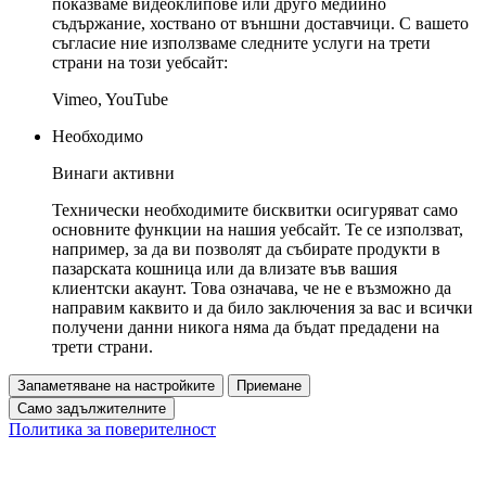
показваме видеоклипове или друго медийно
съдържание, хоствано от външни доставчици. С вашето
съгласие ние използваме следните услуги на трети
страни на този уебсайт:
Vimeo, YouTube
Необходимо
Винаги активни
Технически необходимите бисквитки осигуряват само
основните функции на нашия уебсайт. Те се използват,
например, за да ви позволят да събирате продукти в
пазарската кошница или да влизате във вашия
клиентски акаунт. Това означава, че не е възможно да
направим каквито и да било заключения за вас и всички
получени данни никога няма да бъдат предадени на
трети страни.
Запаметяване на настройките
Приемане
Само задължителните
Политика за поверителност