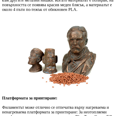
към другите метални нишки. Когато материалът е полиран, на
повърхността се появява красив меден блясък, а материалът е
около 4 пъти по-тежък от обикновен PLA.
Платформата за принтиране:
Филаментът може отлично се отпечатва върху нагреваема и
ненагреваема платформата за принтиране: За неотопляеми