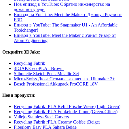
Нов епизод в YouTube: Обратно инженерство на
домашни уреди
Епизод на YouTube: Meet the Maker с Джошуа Роули от
E3D
Епизод в YouTube: The Snapmaker U1 - An Affordable
Toolchanger!
Епизод в YouTube: Meet the Maker с Уайът Уивър от
Atom Engineering
Открийте 3DJake:
Recycling Fabrik
3DJAKE ecoPLA - Brown
Silhouette Sketch Pen - Metallic Set
Micro-Swiss Дюза Стомана закалена за Ultimaker 2+
Bosch Professional Akkupack ProCORE 18V
Нови продукти:
Recycling Fabrik rPLA Refill Frische Wiese (Light Green)
Recycling Fabrik rPLA Funkelnde Tanne (Green-Glitter)
Vallejo Stainless Steel Carvers
Recycling Fabrik rPLA Creamy Coffee (Beige)
Fiberlogy Easy PLA Sahara Beige