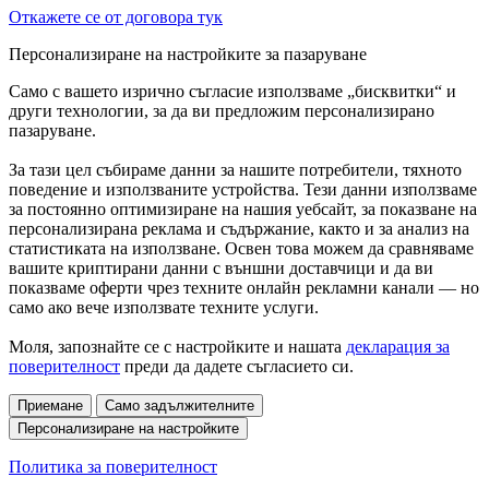
Откажете се от договора тук
Персонализиране на настройките за пазаруване
Само с вашето изрично съгласие използваме „бисквитки“ и
други технологии, за да ви предложим персонализирано
пазаруване.
За тази цел събираме данни за нашите потребители, тяхното
поведение и използваните устройства. Тези данни използваме
за постоянно оптимизиране на нашия уебсайт, за показване на
персонализирана реклама и съдържание, както и за анализ на
статистиката на използване. Освен това можем да сравняваме
вашите криптирани данни с външни доставчици и да ви
показваме оферти чрез техните онлайн рекламни канали — но
само ако вече използвате техните услуги.
Моля, запознайте се с настройките и нашата
декларация за
поверителност
преди да дадете съгласието си.
Приемане
Само задължителните
Персонализиране на настройките
Политика за поверителност