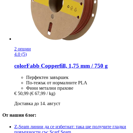
2 опции
4.0 (5)
colorFabb
Copperfill, 1,75 mm / 750 g
Перфектен завършек
По-тежък от нормалните PLA
Фини метални прахове
€ 50,99
(€ 67,99 / kg)
Доставка до 14. август
От нашия блог:
Z-Seam линии да се избегнат: така ще получите гладки
повърхности със Scarf Seam