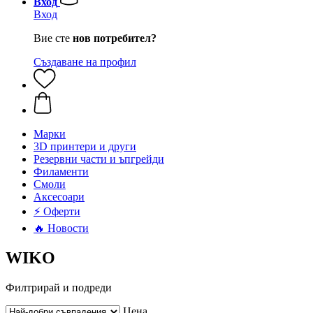
Вход
Вход
Вие сте
нов потребител?
Създаване на профил
Mарки
3D принтери и други
Резервни части и ъпгрейди
Филаменти
Смоли
Аксесоари
⚡ Оферти
🔥 Новости
WIKO
Филтрирай и подреди
Цена