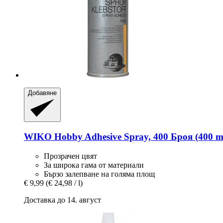
Добавяне
WIKO
Hobby Adhesive Spray, 400 Броя (400 m
Прозрачен цвят
За широка гама от материали
Бързо залепване на голяма площ
€ 9,99
(€ 24,98 / l)
Доставка до 14. август