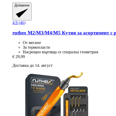
Добавяне
4.9 (46)
ruthex
M2/M3/M4/M5 Кутия за асортимент с 
От месинг
За термопласти
Насрещно въртяща се спирална геометрия
€ 29,99
Доставка до 14. август