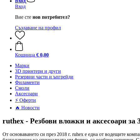
Вход
Вход
Вие сте
нов потребител?
Създаване на профил
Кошница
€ 0,00
Mарки
3D принтери и други
Резервни части и ъпгрейди
Филаменти
Смоли
Аксесоари
⚡ Оферти
🔥 Новости
ruthex - Резбови вложки и аксесоари за
От основаването си през 2018 г. ruhex е една от водещите комп
благодарение на специалната им форма, са особено успешни. С 