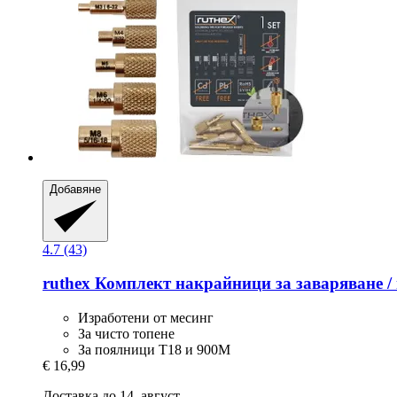
Добавяне
4.7 (43)
ruthex
Комплект накрайници за заваряване / 
Изработени от месинг
За чисто топене
За поялници T18 и 900M
€ 16,99
Доставка до 14. август