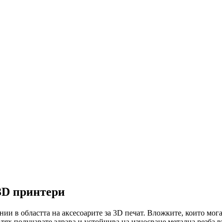
 3D принтери
ании в областта на аксесоарите за 3D печат. Вложките, които мо
тях получавате здрава и устойчива на износване метална резба в