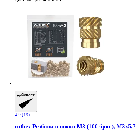
Добавяне
4.9 (19)
ruthex
Резбови вложки M3 (100 броя), M3x5,7