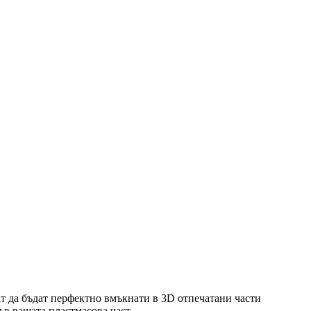
гат да бъдат перфектно вмъкнати в 3D отпечатани части
ъв вашата пластмасова част.