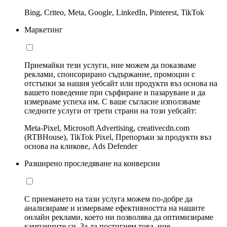
Bing, Criteo, Meta, Google, LinkedIn, Pinterest, TikTok
Маркетинг
Приемайки тези услуги, ние можем да показваме
реклами, спонсорирано съдържание, промоции с
отстъпки за нашия уебсайт или продукти въз основа на
вашето поведение при сърфиране и пазаруване и да
измерваме успеха им. С ваше съгласие използваме
следните услуги от трети страни на този уебсайт:
Meta-Pixel, Microsoft Advertising, creativecdn.com
(RTBHouse), TikTok Pixel, Препоръки за продукти въз
основа на кликове, Ads Defender
Разширено проследяване на конверсии
С приемането на тази услуга можем по-добре да
анализираме и измерваме ефективността на нашите
онлайн реклами, което ни позволява да оптимизираме
кампаниите си. За да постигнем това, ние