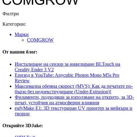
Филтри
Категории:
Mарки
COMGROW
От нашия блог:
Инсталиране на сензор за нивелиране BLTouch на
Creality Ender 3 V2
Епизод в YouTube: Anycubic Photon Mono M5s Pro
Review
Максимална обемна скорост (MVS): Как да печатате по-
бързо без недоекструдиране (Under-Extrusion)!
Филаменти, подходящи за използване на открито, за 3D-
печат, устойчив на атмосферни влияния
eufyMake E1: 3D текстуриран UV принтер за мейкъри и
творци
Открийте 3DJake: