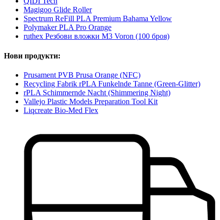
QIDI Tech
Magigoo Glide Roller
Spectrum ReFill PLA Premium Bahama Yellow
Polymaker PLA Pro Orange
ruthex Резбови вложки M3 Voron (100 броя)
Нови продукти:
Prusament PVB Prusa Orange (NFC)
Recycling Fabrik rPLA Funkelnde Tanne (Green-Glitter)
rPLA Schimmernde Nacht (Shimmering Night)
Vallejo Plastic Models Preparation Tool Kit
Liqcreate Bio-Med Flex