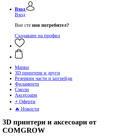
Вход
Вход
Вие сте
нов потребител?
Създаване на профил
Mарки
3D принтери и други
Резервни части и ъпгрейди
Филаменти
Смоли
Аксесоари
⚡ Оферти
🔥 Новости
3D принтери и аксесоари от
COMGROW