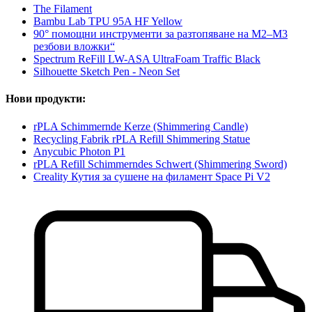
The Filament
Bambu Lab TPU 95A HF Yellow
90° помощни инструменти за разтопяване на M2–M3
резбови вложки“
Spectrum ReFill LW-ASA UltraFoam Traffic Black
Silhouette Sketch Pen - Neon Set
Нови продукти:
rPLA Schimmernde Kerze (Shimmering Candle)
Recycling Fabrik rPLA Refill Shimmering Statue
Anycubic Photon P1
rPLA Refill Schimmerndes Schwert (Shimmering Sword)
Creality Кутия за сушене на филамент Space Pi V2