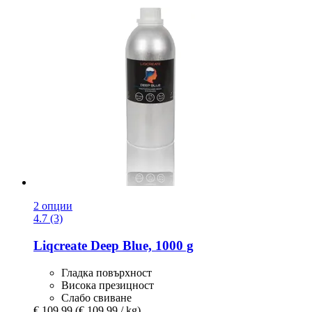
2 опции
4.7 (3)
Liqcreate
Deep Blue, 1000 g
Гладка повърхност
Висока презицност
Слабо свиване
€ 109,99
(€ 109,99 / kg)