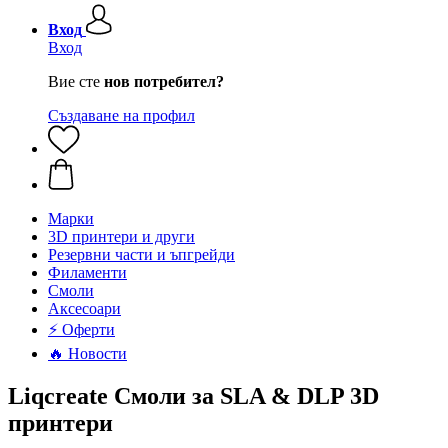
Вход
Вход
Вие сте
нов потребител?
Създаване на профил
Mарки
3D принтери и други
Резервни части и ъпгрейди
Филаменти
Смоли
Аксесоари
⚡ Оферти
🔥 Новости
Liqcreate Смоли за SLA & DLP 3D
принтери