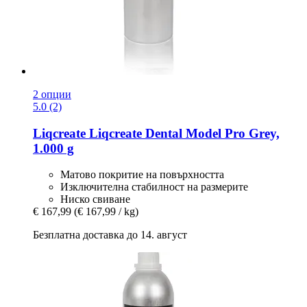
2 опции
5.0 (2)
Liqcreate
Liqcreate Dental Model Pro Grey,
1.000 g
Матово покритие на повърхността
Изключителна стабилност на размерите
Ниско свиване
€ 167,99
(€ 167,99 / kg)
Безплатна доставка до 14. август