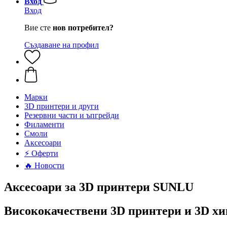
Вход
Вход
Вие сте
нов потребител?
Създаване на профил
Mарки
3D принтери и други
Резервни части и ъпгрейди
Филаменти
Смоли
Аксесоари
⚡ Оферти
🔥 Новости
Аксесоари за 3D принтери SUNLU
Висококачествени 3D принтери и 3D х