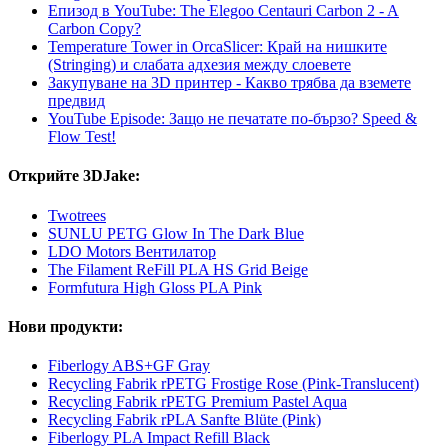
Епизод в YouTube: The Elegoo Centauri Carbon 2 - A
Carbon Copy?
Temperature Tower in OrcaSlicer: Край на нишките
(Stringing) и слабата адхезия между слоевете
Закупуване на 3D принтер - Какво трябва да вземете
предвид
YouTube Episode: Защо не печатате по-бързо? Speed &
Flow Test!
Открийте 3DJake:
Twotrees
SUNLU PETG Glow In The Dark Blue
LDO Motors Вентилатор
The Filament ReFill PLA HS Grid Beige
Formfutura High Gloss PLA Pink
Нови продукти:
Fiberlogy ABS+GF Gray
Recycling Fabrik rPETG Frostige Rose (Pink-Translucent)
Recycling Fabrik rPETG Premium Pastel Aqua
Recycling Fabrik rPLA Sanfte Blüte (Pink)
Fiberlogy PLA Impact Refill Black