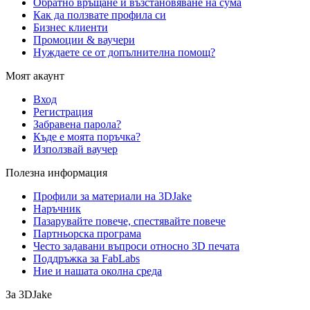
Обратно връщане и възстановяване на сума
Как да ползвате профила си
Бизнес клиенти
Промоции & ваучери
Нуждаете се от допълнителна помощ?
Моят акаунт
Вход
Регистрация
Забравена парола?
Къде е моята поръчка?
Използвай ваучер
Полезна информация
Профили за материали на 3DJake
Наръчник
Пазарувайте повече, спестявайте повече
Партньорска програма
Често задавани въпроси относно 3D печата
Поддръжка за FabLabs
Ние и нашата околна среда
За 3DJake