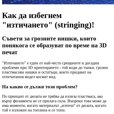
Как да избегнем
"изтичането" (stringing)!
Съвети за грозните нишки, които
понякога се образуват по време на 3D
печат
"Изтичането" е един от най-често срещаните и досадни
проблеми при 3D принтирането - той води до тънки, грозни
пластмасови нишки и остатъци, които придават на
отпечатания модел космат вид.
На какво се дължи този проблем?
По принцип от дюзата не трябва да излиза пластмаса, ако
върху филамента не се прилага сила. Въпреки това може да
има моменти, когато материалът „изтича“ от дюзата, когато
той е изложен на топлина и се топи.