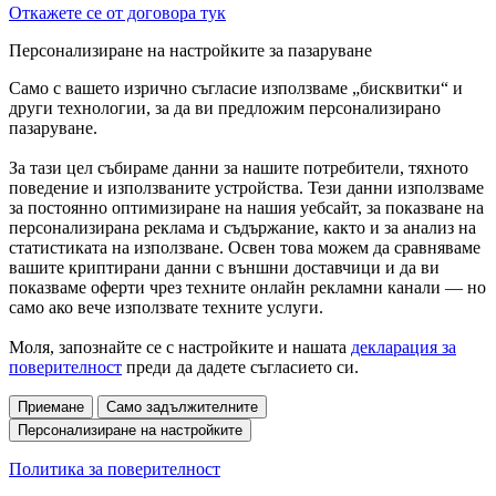
Откажете се от договора тук
Персонализиране на настройките за пазаруване
Само с вашето изрично съгласие използваме „бисквитки“ и
други технологии, за да ви предложим персонализирано
пазаруване.
За тази цел събираме данни за нашите потребители, тяхното
поведение и използваните устройства. Тези данни използваме
за постоянно оптимизиране на нашия уебсайт, за показване на
персонализирана реклама и съдържание, както и за анализ на
статистиката на използване. Освен това можем да сравняваме
вашите криптирани данни с външни доставчици и да ви
показваме оферти чрез техните онлайн рекламни канали — но
само ако вече използвате техните услуги.
Моля, запознайте се с настройките и нашата
декларация за
поверителност
преди да дадете съгласието си.
Приемане
Само задължителните
Персонализиране на настройките
Политика за поверителност