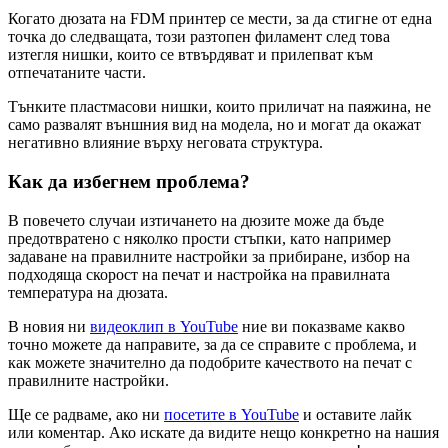
Когато дюзата на FDM принтер се мести, за да стигне от една
точка до следващата, този разтопен филамент след това
изтегля нишки, които се втвърдяват и прилепват към
отпечатаните части.
Тънките пластмасови нишки, които приличат на паяжина, не
само развалят външния вид на модела, но и могат да окажат
негативно влияние върху неговата структура.
Как да избегнем проблема?
В повечето случаи изтичането на дюзите може да бъде
предотвратено с няколко прости стъпки, като например
задаване на правилните настройки за прибиране, избор на
подходяща скорост на печат и настройка на правилната
температура на дюзата.
В новия ни
видеоклип в YouTube
ние ви показваме какво
точно можете да направите, за да се справите с проблема, и
как можете значително да подобрите качеството на печат с
правилните настройки.
Ще се радваме, ако ни
посетите в YouTube
и оставите лайк
или коментар. Ако искате да видите нещо конкретно на нашия