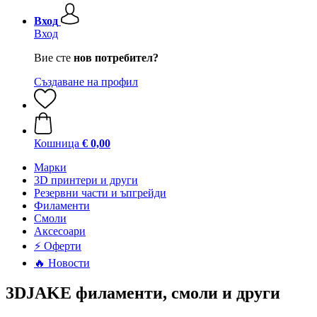
Вход
Вход
Вие сте
нов потребител?
Създаване на профил
Кошница
€ 0,00
Mарки
3D принтери и други
Резервни части и ъпгрейди
Филаменти
Смоли
Аксесоари
⚡ Оферти
🔥 Новости
3DJAKE филаменти, смоли и други