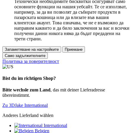
Технически необходимите бисквитки осигуряват само
основните функции на нашия уебсайт. Те се използват,
например, за да ви позволят да събирате продукти в
пазарската кошница или да влизате във вашия
клиентски акаунт. Това означава, че не е възможно да
направим каквито и да било заключения за вас и всички
получени данни никога няма да бъдат предадени на
трети страни.
Запаметяване на настройките
Приемане
Само задължителните
Политика за поверителност
Bist du im richtigen Shop?
Bitte wechsle zum Land
, das mit deiner Lieferadresse
übereinstimmt.
Zu 3DJake International
Anderes Lieferland wählen
International
Belgien