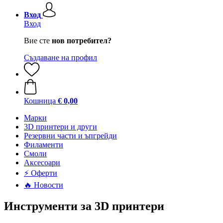
Вход
Вход
Вие сте
нов потребител?
Създаване на профил
Кошница
€ 0,00
Mарки
3D принтери и други
Резервни части и ъпгрейди
Филаменти
Смоли
Аксесоари
⚡ Оферти
🔥 Новости
Инструменти за 3D принтери