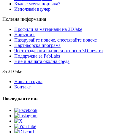
Къде е моята поръчка?
Използвай ваучер
Полезна информация
Профили за материали на 3DJake
Наръчник
Пазарувайте повече, спестявайте повече
Партньорска програма
Често задавани въпроси относно 3D печата
Поддръжка за FabLabs
Ние и нашата околна среда
За 3DJake
Нашата група
Контакт
Последвайте ни: