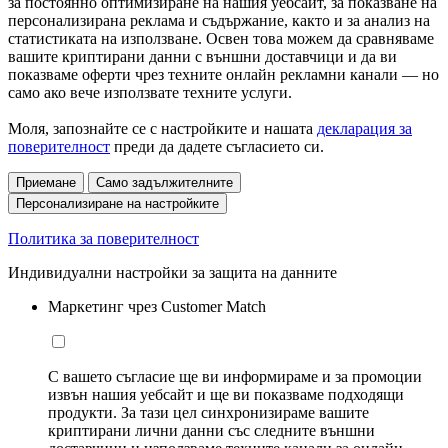
за постоянно оптимизиране на нашия уебсайт, за показване на
персонализирана реклама и съдържание, както и за анализ на
статистиката на използване. Освен това можем да сравняваме
вашите криптирани данни с външни доставчици и да ви
показваме оферти чрез техните онлайн рекламни канали — но
само ако вече използвате техните услуги.
Моля, запознайте се с настройките и нашата
декларация за
поверителност
преди да дадете съгласието си.
Приемане
Само задължителните
Персонализиране на настройките
Политика за поверителност
Индивидуални настройки за защита на данните
Маркетинг чрез Customer Match
С вашето съгласие ще ви информираме и за промоции
извън нашия уебсайт и ще ви показваме подходящи
продукти. За тази цел синхронизираме вашите
криптирани лични данни със следните външни