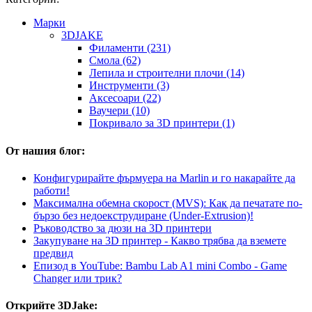
Mарки
3DJAKE
Филаменти (231)
Смола (62)
Лепила и строителни плочи (14)
Инструменти (3)
Аксесоари (22)
Ваучери (10)
Покривало за 3D принтери (1)
От нашия блог:
Конфигурирайте фърмуера на Marlin и го накарайте да
работи!
Максимална обемна скорост (MVS): Как да печатате по-
бързо без недоекструдиране (Under-Extrusion)!
Ръководство за дюзи на 3D принтери
Закупуване на 3D принтер - Какво трябва да вземете
предвид
Епизод в YouTube: Bambu Lab A1 mini Combo - Game
Changer или трик?
Открийте 3DJake: