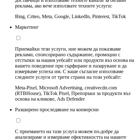
доставчици и използваме техните канали за онлайн
реклама, ако вече използвате техните услуги:
Bing, Criteo, Meta, Google, LinkedIn, Pinterest, TikTok
Маркетинг
Приемайки тези услуги, ние можем да показваме
реклами, спонсорирано съдържание, промоции с
отстъпки за нашия уебсайт или продукти въз основа на
вашето поведение при сърфиране и пазаруване и да
измерваме успеха им. С ваше съгласие използваме
следните услуги от трети страни на този уебсайт:
Meta-Pixel, Microsoft Advertising, creativecdn.com
(RTBHouse), TikTok Pixel, Препоръки за продукти въз
основа на кликове, Ads Defender
Разширено проследяване на конверсии
С приемането на тази услуга можем по-добре да
анализираме и измерваме ефективността на нашите