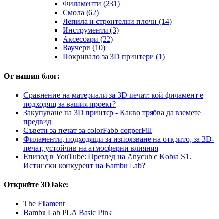
Филаменти (231)
Смола (62)
Лепила и строителни плочи (14)
Инструменти (3)
Аксесоари (22)
Ваучери (10)
Покривало за 3D принтери (1)
От нашия блог:
Сравнение на материали за 3D печат: кой филамент е
подходящ за вашия проект?
Закупуване на 3D принтер - Какво трябва да вземете
предвид
Съвети за печат за colorFabb copperFill
Филаменти, подходящи за използване на открито, за 3D-
печат, устойчив на атмосферни влияния
Епизод в YouTube: Преглед на Anycubic Kobra S1.
Истински конкурент на Bambu Lab?
Открийте 3DJake:
The Filament
Bambu Lab PLA Basic Pink