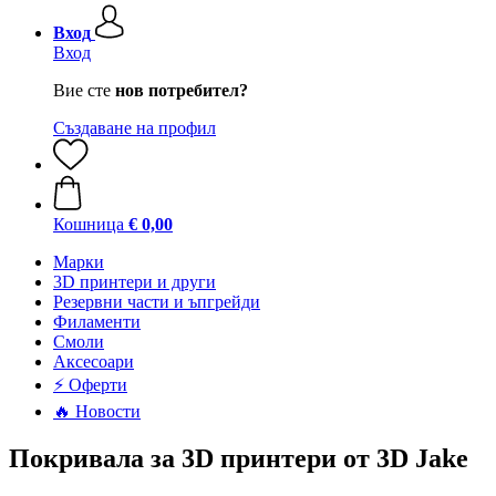
Вход
Вход
Вие сте
нов потребител?
Създаване на профил
Кошница
€ 0,00
Mарки
3D принтери и други
Резервни части и ъпгрейди
Филаменти
Смоли
Аксесоари
⚡ Оферти
🔥 Новости
Покривала за 3D принтери от 3D Jake