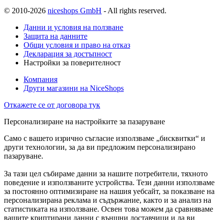
© 2010-2026
niceshops GmbH
- All rights reserved.
Данни и условия на ползване
Защита на данните
Общи условия и право на отказ
Декларация за достъпност
Настройки за поверителност
Компания
Други магазини на NiceShops
Откажете се от договора тук
Персонализиране на настройките за пазаруване
Само с вашето изрично съгласие използваме „бисквитки“ и
други технологии, за да ви предложим персонализирано
пазаруване.
За тази цел събираме данни за нашите потребители, тяхното
поведение и използваните устройства. Тези данни използваме
за постоянно оптимизиране на нашия уебсайт, за показване на
персонализирана реклама и съдържание, както и за анализ на
статистиката на използване. Освен това можем да сравняваме
вашите криптирани данни с външни доставчици и да ви