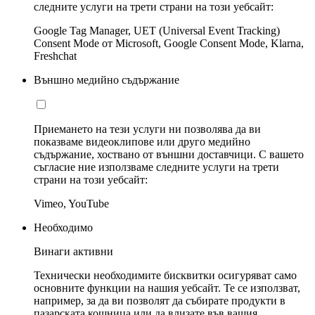
следните услуги на трети страни на този уебсайт:
Google Tag Manager, UET (Universal Event Tracking)
Consent Mode от Microsoft, Google Consent Mode, Klarna,
Freshchat
Външно медийно съдържание
Приемането на тези услуги ни позволява да ви
показваме видеоклипове или друго медийно
съдържание, хоствано от външни доставчици. С вашето
съгласие ние използваме следните услуги на трети
страни на този уебсайт:
Vimeo, YouTube
Необходимо
Винаги активни
Технически необходимите бисквитки осигуряват само
основните функции на нашия уебсайт. Те се използват,
например, за да ви позволят да събирате продукти в
пазарската кошница или да влизате във вашия