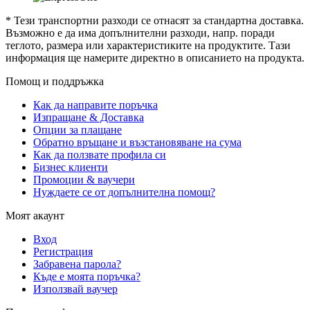
* Тези транспортни разходи се отнасят за стандартна доставка.
Възможно е да има допълнителни разходи, напр. поради
теглото, размера или характеристиките на продуктите. Тази
информация ще намерите директно в описанието на продукта.
Помощ и поддръжка
Как да направите поръчка
Изпращане & Доставка
Опции за плащане
Обратно връщане и възстановяване на сума
Как да ползвате профила си
Бизнес клиенти
Промоции & ваучери
Нуждаете се от допълнителна помощ?
Моят акаунт
Вход
Регистрация
Забравена парола?
Къде е моята поръчка?
Използвай ваучер