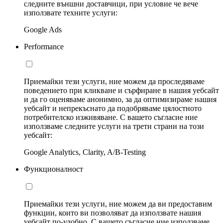
следните външни доставчици, при условие че вече
използвате техните услуги:
Google Ads
Performance
Приемайки тези услуги, ние можем да проследяваме
поведението при кликване и сърфиране в нашия уебсайт
и да го оценяваме анонимно, за да оптимизираме нашия
уебсайт и непрекъснато да подобряваме цялостното
потребителско изживяване. С вашето съгласие ние
използваме следните услуги на трети страни на този
уебсайт:
Google Analytics, Clarity, A/B-Testing
Функционалност
Приемайки тези услуги, ние можем да ви предоставим
функции, които ви позволяват да използвате нашия
уебсайт по-удобно. С вашето съгласие ние използваме