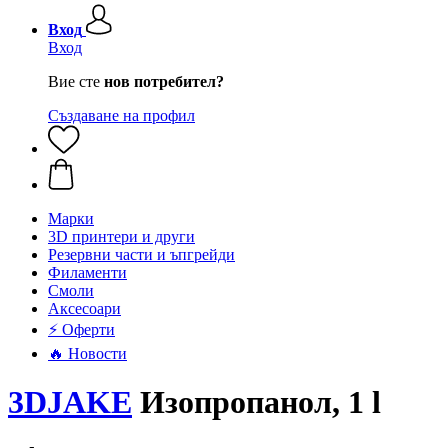
Вход
Вход
Вие сте
нов потребител?
Създаване на профил
Mарки
3D принтери и други
Резервни части и ъпгрейди
Филаменти
Смоли
Аксесоари
⚡ Оферти
🔥 Новости
3DJAKE
Изопропанол, 1 l