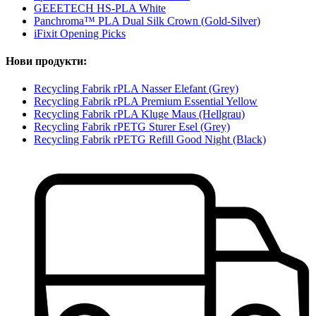
GEEETECH HS-PLA White
Panchroma™ PLA Dual Silk Crown (Gold-Silver)
iFixit Opening Picks
Нови продукти:
Recycling Fabrik rPLA Nasser Elefant (Grey)
Recycling Fabrik rPLA Premium Essential Yellow
Recycling Fabrik rPLA Kluge Maus (Hellgrau)
Recycling Fabrik rPETG Sturer Esel (Grey)
Recycling Fabrik rPETG Refill Good Night (Black)