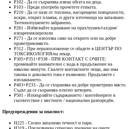
P102 - Да се съхранява извън обсега на деца.
P103 - Преди употреба прочетете етикета.
P210 - Да се пази от топлина, нагорещени повърхности,
искри, открит пламък, и други източници на запалване.
Тютюнопушенето забранено.
P261 - Избягвайте вдишване на прах/пушек/газ/дим/
изпарения/аерозоли
P271 - Да се използва само на открито или на добре
проветривомясто.
P312 - При неразположение се обадете в ЦЕНТЪР ПО
ТОКСИКОЛОГИЯ/на лекар.
P305+P351+P338 - ПРИ КОНТАКТ С ОЧИТЕ:
промивайте внимателно с вода в продължение на
няколко минути. Свалете контактните лещи, ако има
такива и доколкото това е възможно. Продължете с
изплакването.
P403+P233 - Да се съхранява на добре проветриво място.
Съдът да се съхранява плътно затворен.
P501 - Изхвърляйте съдържанието / контейнерите в
съответствие с местните / национални разпоредби.
Предупреждения за опасност:
H225 - Силно запалими течност и пари.
H319 - Предизвиква сериозно дразнене на очите.