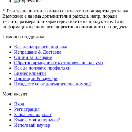
* Тези транспортни разходи се отнасят за стандартна доставка.
Възможно е да има допълнителни разходи, напр. поради
теглото, размера или характеристиките на продуктите. Тази
информация ще намерите директно в описанието на продукта.
Помощ и поддръжка
Как да направите поръчка
Изпращане & Доставка
Опции за плащане
Обратно връщане и възстановяване на сума
Как да ползвате профила си
Бизнес клиенти
Промоции & ваучери
Нуждаете се от допълнителна помощ?
Моят акаунт
Вход
Регистрация
Забравена парола?
Къде е моята поръчка?
Използвай ваучер