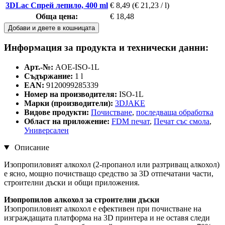
3DLac Спрей лепило, 400 ml
€ 8,49
(€ 21,23 / l)
Обща цена:
€ 18,48
Добави и двете в кошницата
Информация за продукта и технически данни:
Арт.-№:
AOE-ISO-1L
Съдържание:
1 l
EAN:
9120099285339
Номер на производителя:
ISO-1L
Марки (производители):
3DJAKE
Видове продукти:
Почистване
,
последваща обработка
Област на приложение:
FDM печат
,
Печат със смола
,
Универсален
Описание
Изопропиловият алкохол (2-пропанол или разтриващ алкохол)
е ясно, мощно почистващо средство за 3D отпечатани части,
строителни дъски и общи приложения.
Изопропилов алкохол за строителни дъски
Изопропиловият алкохол
е ефективен при почистване на
изграждащата платформа на 3D принтера и не оставя следи