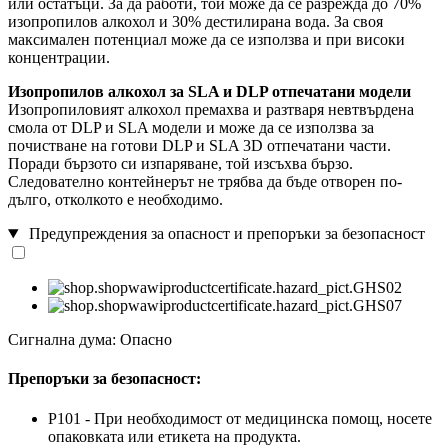
или остатъци. За да работи, той може да се разрежда до 70%
изопропилов алкохол и 30% дестилирана вода. За своя
максимален потенциал може да се използва и при високи
концентрации.
Изопропилов алкохол за SLA и DLP отпечатани модели
Изопропиловият алкохол премахва и разтваря невтвърдена
смола от DLP и SLA модели и може да се използва за
почистване на готови DLP и SLA 3D отпечатани части.
Поради бързото си изпаряване, той изсъхва бързо.
Следователно контейнерът не трябва да бъде отворен по-
дълго, отколкото е необходимо.
Предупреждения за опасност и препоръки за безопасност
Сигнална дума: Опасно
Препоръки за безопасност:
P101 - При необходимост от медицинска помощ, носете
опаковката или етикета на продукта.