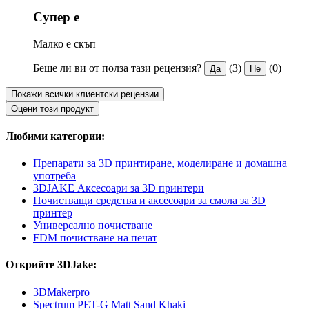
Супер е
Малко е скъп
Беше ли ви от полза тази рецензия?
(3)
(0)
Да
Не
Покажи всички клиентски рецензии
Оцени този продукт
Любими категории:
Препарати за 3D принтиране, моделиране и домашна
употреба
3DJAKE Аксесоари за 3D принтери
Почистващи средства и аксесоари за смола за 3D
принтер
Универсално почистване
FDM почистване на печат
Открийте 3DJake:
3DMakerpro
Spectrum PET-G Matt Sand Khaki