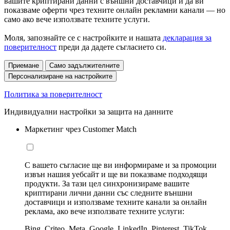
вашите криптирани данни с външни доставчици и да ви
показваме оферти чрез техните онлайн рекламни канали — но
само ако вече използвате техните услуги.
Моля, запознайте се с настройките и нашата
декларация за
поверителност
преди да дадете съгласието си.
Приемане
Само задължителните
Персонализиране на настройките
Политика за поверителност
Индивидуални настройки за защита на данните
Маркетинг чрез Customer Match
С вашето съгласие ще ви информираме и за промоции
извън нашия уебсайт и ще ви показваме подходящи
продукти. За тази цел синхронизираме вашите
криптирани лични данни със следните външни
доставчици и използваме техните канали за онлайн
реклама, ако вече използвате техните услуги:
Bing, Criteo, Meta, Google, LinkedIn, Pinterest, TikTok