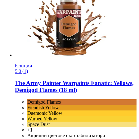
6 опции
5.0 (1)
The Army Painter
Warpaints Fanatic: Yellows,
Demigod Flames (18 ml)
Demigod Flames
Fiendish Yellow
Daemonic Yellow
Warped Yellow
Space Dust
+1
Акрилни цветове със стабилизатори