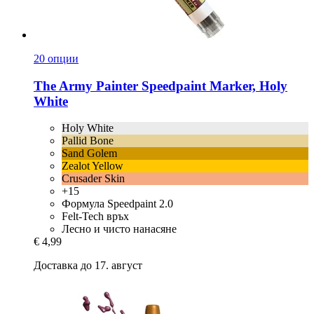
20 опции
The Army Painter
Speedpaint Marker, Holy
White
Holy White
Pallid Bone
Sand Golem
Zealot Yellow
Crusader Skin
+15
Формула Speedpaint 2.0
Felt-Tech връх
Лесно и чисто нанасяне
€ 4,99
Доставка до 17. август