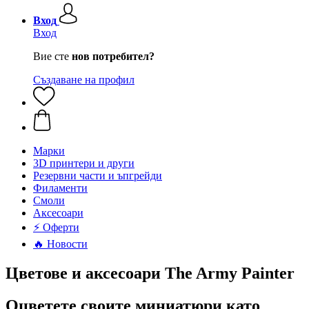
Вход
Вход
Вие сте
нов потребител?
Създаване на профил
Mарки
3D принтери и други
Резервни части и ъпгрейди
Филаменти
Смоли
Аксесоари
⚡ Оферти
🔥 Новости
Цветове и аксесоари The Army Painter
Оцветете своите миниатюри като