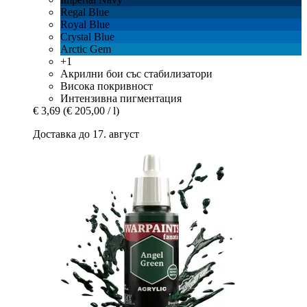
Regal Blue
Royal Blue
Crystal Blue
Arctic Gem
+1
Акрилни бои със стабилизатори
Висока покривност
Интензивна пигментация
€ 3,69
(€ 205,00 / l)
Доставка до 17. август