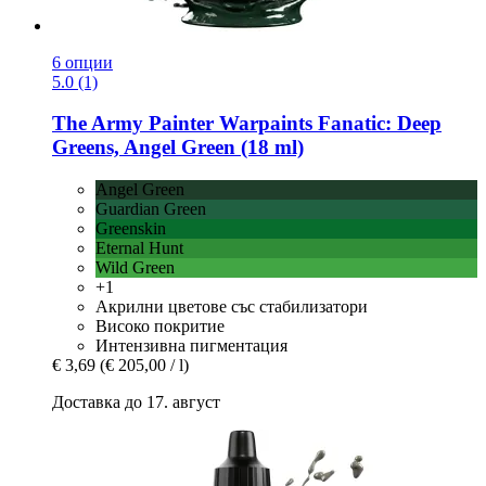
6 опции
5.0 (1)
The Army Painter
Warpaints Fanatic: Deep
Greens, Angel Green (18 ml)
Angel Green
Guardian Green
Greenskin
Eternal Hunt
Wild Green
+1
Акрилни цветове със стабилизатори
Високо покритие
Интензивна пигментация
€ 3,69
(€ 205,00 / l)
Доставка до 17. август