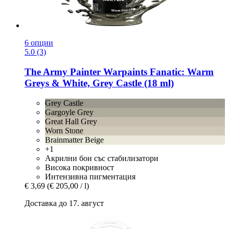
6 опции
5.0 (3)
The Army Painter
Warpaints Fanatic: Warm
Greys & White, Grey Castle (18 ml)
Grey Castle
Gargoyle Grey
Great Hall Grey
Worn Stone
Brainmatter Beige
+1
Акрилни бои със стабилизатори
Висока покривност
Интензивна пигментация
€ 3,69
(€ 205,00 / l)
Доставка до 17. август