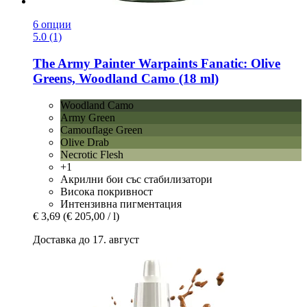
6 опции
5.0 (1)
The Army Painter
Warpaints Fanatic: Olive
Greens, Woodland Camo (18 ml)
Woodland Camo
Army Green
Camouflage Green
Olive Drab
Necrotic Flesh
+1
Акрилни бои със стабилизатори
Висока покривност
Интензивна пигментация
€ 3,69
(€ 205,00 / l)
Доставка до 17. август