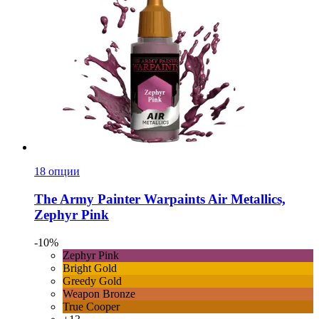
18 опции
The Army Painter
Warpaints Air Metallics,
Zephyr Pink
-10%
Zephyr Pink
Bright Gold
Greedy Gold
Weapon Bronze
True Cooper