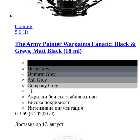
6 опции
5.0 (1)
The Army Painter
Warpaints Fanatic: Black &
Greys, Matt Black (18 ml)
Matt Black
Deep Grey
Uniform Grey
Ash Grey
Company Grey
+1
Акрилни бои със стабилизатори
Висока покривност
Интензивна пигментация
€ 3,69
(€ 205,00 / l)
Доставка до 17. август