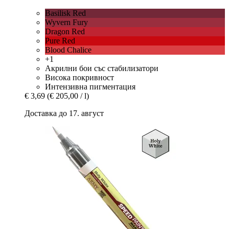
Basilisk Red
Wyvern Fury
Dragon Red
Pure Red
Blood Chalice
+1
Акрилни бои със стабилизатори
Висока покривност
Интензивна пигментация
€ 3,69
(€ 205,00 / l)
Доставка до 17. август