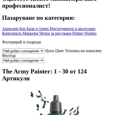
професионалист!
Пазаруване по категория:
Акрилни бои
Бази и терен
Инструменти и аксесоари
Комплекти
Маркери
Четки за рисуване
Primer
Washes
Филтрирай и подреди
Цена
Цвят
Техника на нанасяне
Филтър
The Army Painter: 1 - 30 от 124
Артикули