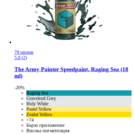
79 опции
5.0 (2)
The Army Painter
Speedpaint, Raging Sea (18
ml)
-20%
Raging Sea
Gravelord Grey
Holy White
Pastel Yellow
Zealot Yellow
+74
Бързо приложение
Висока пигментация