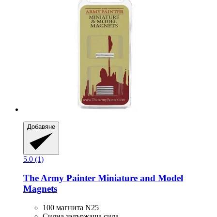
Добавяне
5.0 (1)
The Army Painter
Miniature and Model
Magnets
100 магнита N25
Силна задържаща сила