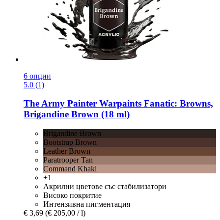
6 опции
5.0 (1)
The Army Painter
Warpaints Fanatic: Browns,
Brigandine Brown (18 ml)
Brigandine Brown
Bootstrap Brown
Leather Brown
Paratrooper Tan
Command Khaki
+1
Акрилни цветове със стабилизатори
Високо покритие
Интензивна пигментация
€ 3,69
(€ 205,00 / l)