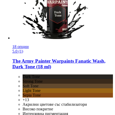
18 опции
5.0 (1)
The Army Painter
Warpaints Fanatic Wash,
Dark Tone (18 ml)
Dark Tone
Strong Tone
Soft Tone
Light Tone
Sepia Tone
+13
Акрилни цветове със стабилизатори
Високо покритие
Интензивна пигментация