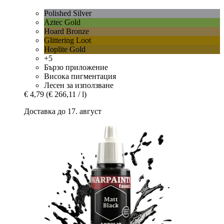
Polished Silver
Aztec Gold
Hoard Bronze
Glittering Loot
Hoplite Gold
+5
Бързо приложение
Висока пигментация
Лесен за използване
€ 4,79
(€ 266,11 / l)
Доставка до 17. август