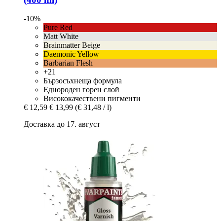
-10%
Pure Red
Matt White
Brainmatter Beige
Daemonic Yellow
Barbarian Flesh
+21
Бързосъхнеща формула
Еднороден горен слой
Висококачествени пигменти
€ 12,59
€ 13,99
(€ 31,48 / l)
Доставка до 17. август