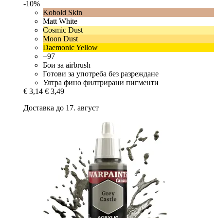
-10%
Kobold Skin
Matt White
Cosmic Dust
Moon Dust
Daemonic Yellow
+97
Бои за airbrush
Готови за употреба без разреждане
Ултра фино филтрирани пигменти
€ 3,14
€ 3,49
Доставка до 17. август