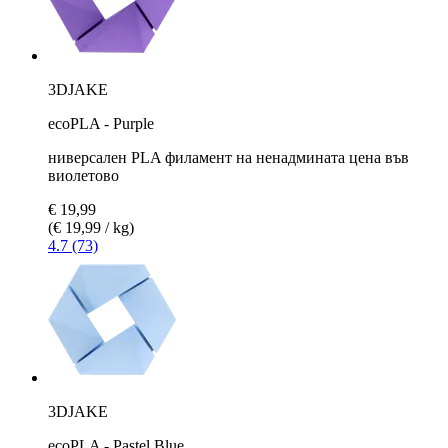
3DJAKE
ecoPLA - Purple
ниверсален PLA филамент на ненадмината цена във
виолетово
€ 19,99
(€ 19,99 / kg)
4.7 (73)
3DJAKE
ecoPLA - Pastel Blue