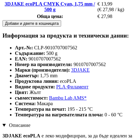
3DJAKE ecoPLA CMYK Cyan, 1,75 mm /
€ 13,99
500 g
(€ 27,98 / kg)
Обща цена:
€ 27,98
Добави и двете в кошницата
Информация за продукта и технически данни:
Арт.-№:
CLP-9010707007562
Съдържание:
500 g
EAN:
9010707007562
Номер на производителя:
9010707007562
Марки (производители):
3DJAKE
Диаметър:
1,75 mm
Продуктова линия:
ecoPLA
Видове продукти:
PLA Филамент
Цвят:
Жълт
съвместимост:
Bambu Lab AMS*
Система:
Макара
Температура на печат:
195 - 215 °C
Температура на нагревателната плоча:
0 - 60 °C
Описание
3DJAKE ecoPLA
е леко модифициран, за да бъде идеален за