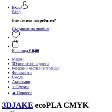
Вход
Вход
Вие сте
нов потребител?
Създаване на профил
Кошница
€ 0,00
Mарки
3D принтери и други
Резервни части и ъпгрейди
Филаменти
Смоли
Аксесоари
⚡ Оферти
🔥 Новости
3DJAKE
ecoPLA CMYK