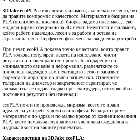
3DJake ecoPLA
е идеалният филамент, ако печатате често, без
да правите компромис с качеството. Материалът е базиран на
PLA (полимлечна киселина), биоразградима пластмаса, леко
модифицирана специално за 3D печат. Резултатът е филамент,
който работи надеждно, лесен е за работа и остава на
атрактивна цена. Перфектен филамент за ежедневна употреба.
При печат, ecoPLA показва точно качествата, които правят
PLA толкова популярен: лекота на използване, чисти
резултати и плавен работен процес. Благодарение на
минималното свиване и деформация, разпечатките се
прилепват надеждно към печатащото легло и запазват
формата си дори при по-дълги разпечатки. Отличните
толеранси на диаметър и закръгленост гарантират, че
филаментът се подава гладко през екструдера, осигурявайки
постоянни резултати без изненади!
ecoPLA почти не произвежда миризма, което го прави
идеален за употреба у дома или в офиса. В същото време
материалът е по-здрав и по-малко крехък от конвенционалния
PLA, което намалява счупването и увеличава ежедневната
издръжливост на вашите разпечатки.
Характеристики на 3DJake ecoPLA: