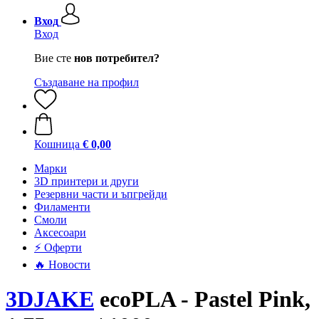
Вход
Вход
Вие сте
нов потребител?
Създаване на профил
Кошница
€ 0,00
Mарки
3D принтери и други
Резервни части и ъпгрейди
Филаменти
Смоли
Аксесоари
⚡ Оферти
🔥 Новости
3DJAKE
ecoPLA - Pastel Pink,