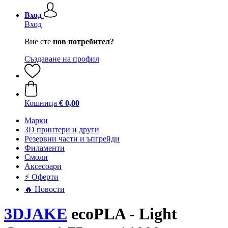
Вход
Вход
Вие сте
нов потребител?
Създаване на профил
Кошница
€ 0,00
Mарки
3D принтери и други
Резервни части и ъпгрейди
Филаменти
Смоли
Аксесоари
⚡ Оферти
🔥 Новости
3DJAKE
ecoPLA - Light