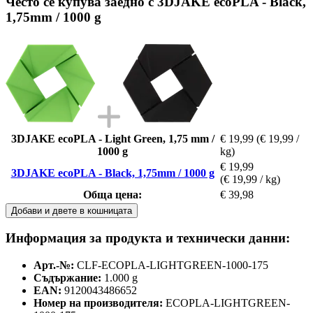
Често се купува заедно с 3DJAKE ecoPLA - Black,
1,75mm / 1000 g
3DJAKE ecoPLA - Light Green, 1,75 mm /
€ 19,99
(€ 19,99 /
1000 g
kg)
€ 19,99
3DJAKE ecoPLA - Black, 1,75mm / 1000 g
(€ 19,99 / kg)
Обща цена:
€ 39,98
Добави и двете в кошницата
Информация за продукта и технически данни:
Арт.-№:
CLF-ECOPLA-LIGHTGREEN-1000-175
Съдържание:
1.000 g
EAN:
9120043486652
Номер на производителя:
ECOPLA-LIGHTGREEN-