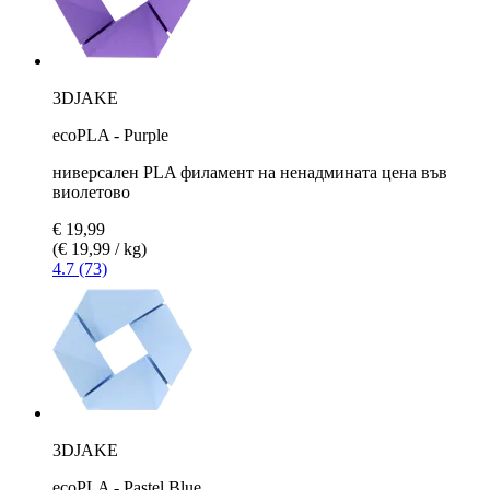
3DJAKE
ecoPLA - Purple
ниверсален PLA филамент на ненадмината цена във
виолетово
€ 19,99
(€ 19,99 / kg)
4.7 (73)
3DJAKE
ecoPLA - Pastel Blue