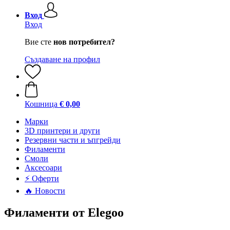
Вход
Вход
Вие сте
нов потребител?
Създаване на профил
Кошница
€ 0,00
Mарки
3D принтери и други
Резервни части и ъпгрейди
Филаменти
Смоли
Аксесоари
⚡ Оферти
🔥 Новости
Филаменти от Elegoo