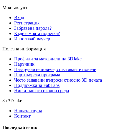
Моят акаунт
Вход
Регистрация
Забравена парола?
Къде е моята поръчка?
Използвай ваучер
Полезна информация
Профили за материали на 3DJake
Наръчник
Пазарувайте повече, спестявайте повече
Партньорска програма
Често задавани въпроси относно 3D печата
Поддръжка за FabLabs
Ние и нашата околна среда
За 3DJake
Нашата група
Контакт
Последвайте ни: