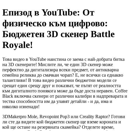
Епизод в YouTube: От
физическо към цифрово:
Бюджетен 3D скенер Battle
Royale!
Това видео в YouTube наистина се заема с най-добрата битка
на 3D скенерите! Мислите ли, че един 3D скенер може
перфектно да дигитализира всеки предмет, от антикварна
семейна реликва до смачкан чорап? Е, не всички са еднакво
талантливи! В това видео различни бюджетни модели се
срещат един срещу друг и показват, че пътят от реалността
към дигиталното понякога може да бъде доста неравен. Coffee
Black включва скенери от различни калибри в надпреварата и
тества способността им да улавят детайли - и да, има и
няколко изненади!
3DMakerpro Mole, Revopoint Pop3 или Creality Raptor? Готови
ли сте да видите кой бюджетен скенер ще вземе короната и
кой ще остане на резервната скамейка? Отделете време,