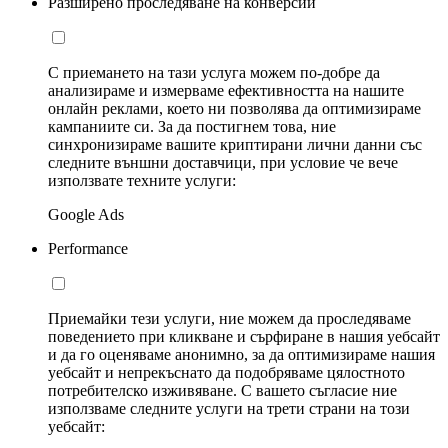
Разширено проследяване на конверсии
С приемането на тази услуга можем по-добре да
анализираме и измерваме ефективността на нашите
онлайн реклами, което ни позволява да оптимизираме
кампаниите си. За да постигнем това, ние
синхронизираме вашите криптирани лични данни със
следните външни доставчици, при условие че вече
използвате техните услуги:
Google Ads
Performance
Приемайки тези услуги, ние можем да проследяваме
поведението при кликване и сърфиране в нашия уебсайт
и да го оценяваме анонимно, за да оптимизираме нашия
уебсайт и непрекъснато да подобряваме цялостното
потребителско изживяване. С вашето съгласие ние
използваме следните услуги на трети страни на този
уебсайт: