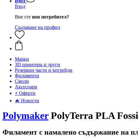
Вход
Вход
Вие сте
нов потребител?
Създаване на профил
Mарки
3D принтери и други
Резервни части и ъпгрейди
Филаменти
Смоли
Аксесоари
⚡ Оферти
🔥 Новости
Polymaker
PolyTerra PLA Fossil
Филамент с намалено съдържание на п