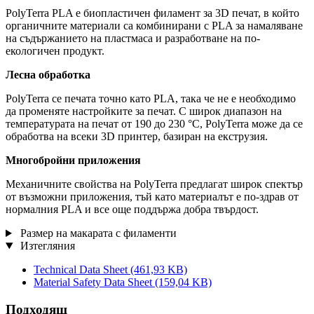
PolyTerra PLA е биопластичен филамент за 3D печат, в който
органичните материали са комбинирани с PLA за намаляване
на съдържанието на пластмаса и разработване на по-
екологичен продукт.
Лесна обработка
PolyTerra се печата точно като PLA, така че не е необходимо
да променяте настройките за печат. С широк диапазон на
температурата на печат от 190 до 230 °C, PolyTerra може да се
обработва на всеки 3D принтер, базиран на екструзия.
Многобройни приложения
Механичните свойства на PolyTerra предлагат широк спектър
от възможни приложения, тъй като материалът е по-здрав от
нормалния PLA и все още поддържа добра твърдост.
Размер на макарата с филаменти
Изтегляния
Technical Data Sheet
(461,93 KB)
Material Safety Data Sheet
(159,04 KB)
Подходящ