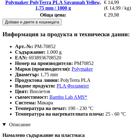
Polymaker PolyTerra PLA Savannah Yellow,
€ 14,99
1,75 mm / 1000 g
(€ 14,99 / kg)
Обща цена:
€ 29,98
Добави и двете в кошницата
Информация за продукта и технически данни:
Арт.-№:
PM-70852
Съдържание:
1.000 g
EAN:
6938936708520
Номер на производителя:
PM70852
Марки (производители):
Polymaker
Диаметър:
1,75 mm
Продуктова линия:
PolyTerra PLA
Видове продукти:
PLA Филамент
Цвят:
Виолетов
съвместимост:
Bambu Lab AMS*
Система:
Макара
Температура на печат:
190 - 230 °C
Температура на нагревателната плоча:
25 - 60 °C
Описание
Намалено съдържание на пластмаса