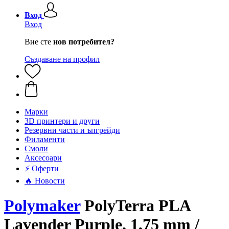
Вход
Вход
Вие сте
нов потребител?
Създаване на профил
Mарки
3D принтери и други
Резервни части и ъпгрейди
Филаменти
Смоли
Аксесоари
⚡ Оферти
🔥 Новости
Polymaker
PolyTerra PLA
Lavender Purple, 1,75 mm /