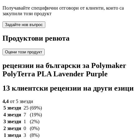
Получавайте специфични отговори от клиенти, които са
закупили този продукт
Задайте нов въпрос
Продуктови ревюта
Оцени този продукт
рецензии на български за Polymaker
PolyTerra PLA Lavender Purple
13 клиентски рецензии на други езици
4,4
от 5 звезди
5 звезди
25
(69%)
4 звезди
7
(19%)
3 звезди
1
(2%)
2 звезди
0
(0%)
1 звезда
3
(8%)