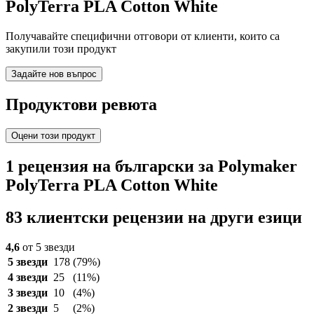
PolyTerra PLA Cotton White
Получавайте специфични отговори от клиенти, които са
закупили този продукт
Задайте нов въпрос
Продуктови ревюта
Оцени този продукт
1 рецензия на български за Polymaker
PolyTerra PLA Cotton White
83 клиентски рецензии на други езици
4,6
от 5 звезди
5 звезди
178
(79%)
4 звезди
25
(11%)
3 звезди
10
(4%)
2 звезди
5
(2%)