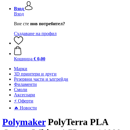
Вход
Вход
Вие сте
нов потребител?
Създаване на профил
Кошница
€ 0,00
Mарки
3D принтери и други
Резервни части и ъпгрейди
Филаменти
Смоли
Аксесоари
⚡ Оферти
🔥 Новости
Polymaker
PolyTerra PLA