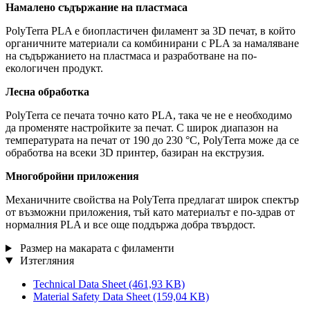
Намалено съдържание на пластмаса
PolyTerra PLA е биопластичен филамент за 3D печат, в който
органичните материали са комбинирани с PLA за намаляване
на съдържанието на пластмаса и разработване на по-
екологичен продукт.
Лесна обработка
PolyTerra се печата точно като PLA, така че не е необходимо
да променяте настройките за печат. С широк диапазон на
температурата на печат от 190 до 230 °C, PolyTerra може да се
обработва на всеки 3D принтер, базиран на екструзия.
Многобройни приложения
Механичните свойства на PolyTerra предлагат широк спектър
от възможни приложения, тъй като материалът е по-здрав от
нормалния PLA и все още поддържа добра твърдост.
Размер на макарата с филаменти
Изтегляния
Technical Data Sheet
(461,93 KB)
Material Safety Data Sheet
(159,04 KB)