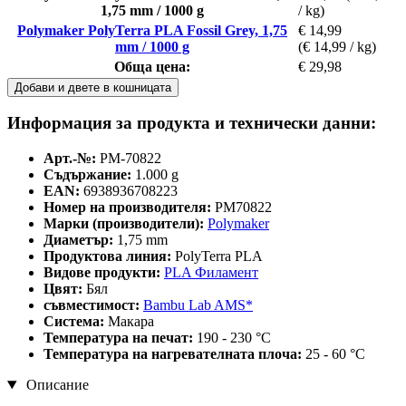
1,75 mm / 1000 g
/ kg)
Polymaker PolyTerra PLA Fossil Grey, 1,75
€ 14,99
mm / 1000 g
(€ 14,99 / kg)
Обща цена:
€ 29,98
Добави и двете в кошницата
Информация за продукта и технически данни:
Арт.-№:
PM-70822
Съдържание:
1.000 g
EAN:
6938936708223
Номер на производителя:
PM70822
Марки (производители):
Polymaker
Диаметър:
1,75 mm
Продуктова линия:
PolyTerra PLA
Видове продукти:
PLA Филамент
Цвят:
Бял
съвместимост:
Bambu Lab AMS*
Система:
Макара
Температура на печат:
190 - 230 °C
Температура на нагревателната плоча:
25 - 60 °C
Описание