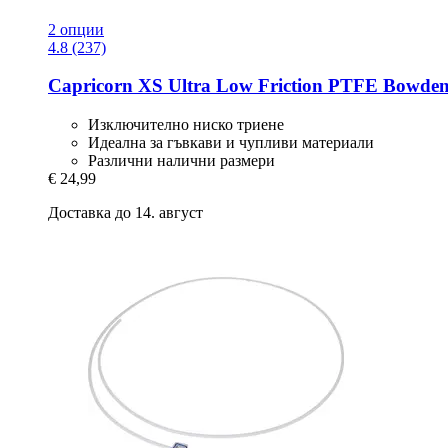
2 опции
4.8 (237)
Capricorn
XS Ultra Low Friction PTFE Bowden
Изключително ниско триене
Идеална за гъвкави и чупливи материали
Различни налични размери
€ 24,99
Доставка до 14. август