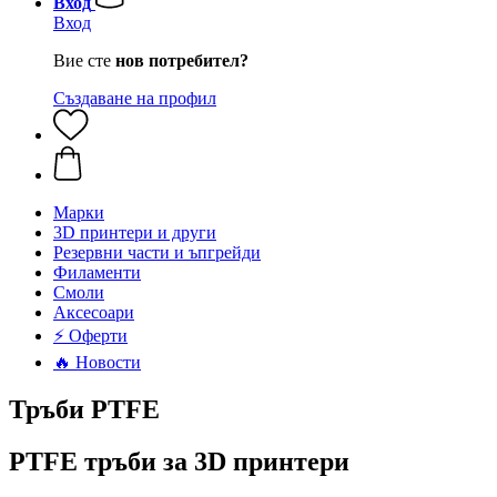
Вход
Вход
Вие сте
нов потребител?
Създаване на профил
Mарки
3D принтери и други
Резервни части и ъпгрейди
Филаменти
Смоли
Аксесоари
⚡ Оферти
🔥 Новости
Тръби PTFE
PTFE тръби за 3D принтери