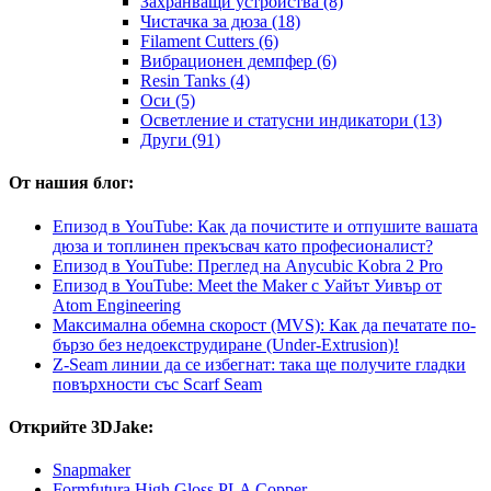
Захранващи устройства (8)
Чистачка за дюза (18)
Filament Cutters (6)
Вибрационен демпфер (6)
Resin Tanks (4)
Оси (5)
Осветление и статусни индикатори (13)
Други (91)
От нашия блог:
Епизод в YouTube: Как да почистите и отпушите вашата
дюза и топлинен прекъсвач като професионалист?
Епизод в YouTube: Преглед на Anycubic Kobra 2 Pro
Епизод в YouTube: Meet the Maker с Уайът Уивър от
Atom Engineering
Максимална обемна скорост (MVS): Как да печатате по-
бързо без недоекструдиране (Under-Extrusion)!
Z-Seam линии да се избегнат: така ще получите гладки
повърхности със Scarf Seam
Открийте 3DJake:
Snapmaker
Formfutura High Gloss PLA Copper