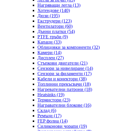
Нагряващи легла (13)
Хотендове (140)
Дюзи (195)
Екструдери (123)
Вентилатори (60)
Дънни платки (54)
PTFE тръби (9)
Капаци (33)
Облицовки за компоненти (32)
Камери (14)
Дисплеи (27)
Стъпкови двигатели (21)
Сензори за нивелиране (14)
Сензори за филаменти (17)
Кабели и конектори (38)
Топлинни прекъсвачи (18)
Нагревателни патрони (18)
Heatsinks (19)
Термистори (23)
Награвателни блокове (16)
Склад (6)
Ремъци (17)
FEP фолиа (14)
Силиконови чорапи (19)