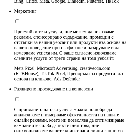
Bing, Criteo, Meta, Google, LinkedIn, Pinterest, TikTok
Маркетинг
Приемайки тези услуги, ние можем да показваме
реклами, спонсорирано съдържание, промоции с
отстъпки за нашия уебсайт или продукти въз основа на
вашето поведение при сърфиране и пазаруване и да
измерваме успеха им. С ваше съгласие използваме
следните услуги от трети страни на този уебсайт:
Meta-Pixel, Microsoft Advertising, creativecdn.com
(RTBHouse), TikTok Pixel, Препоръки за продукти въз
основа на кликове, Ads Defender
Разширено проследяване на конверсии
С приемането на тази услуга можем по-добре да
анализираме и измерваме ефективността на нашите
онлайн реклами, което ни позволява да оптимизираме
кампаниите си. За да постигнем това, ние
синхронизираме вашите криптирани лични данни със