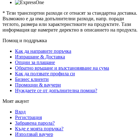
* Тези транспортни разходи се отнасят за стандартна доставка.
Възможно е да има допълнителни разходи, напр. поради
теглото, размера или характеристиките на продуктите. Тази
информация ще намерите директно в описанието на продукта.
Помощ и поддръжка
Как да направите поръчка
Изпращане & Доставка
Опции за плащане
Обратно връщане и възстановяване на сума
Как да ползвате профила си
Бизнес клиенти
Промоции & ваучери
Нуждаете се от допълнителна помощ?
Моят акаунт
Вход
Регистрация
Забравена парола?
Къде е моята поръчка?
Използвай ваучер