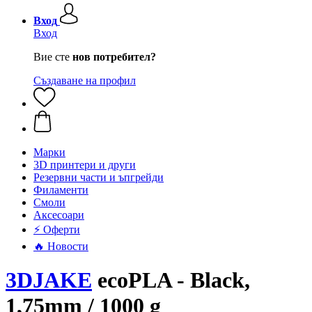
Вход
Вход
Вие сте
нов потребител?
Създаване на профил
Mарки
3D принтери и други
Резервни части и ъпгрейди
Филаменти
Смоли
Аксесоари
⚡ Оферти
🔥 Новости
3DJAKE
ecoPLA - Black,
1,75mm / 1000 g