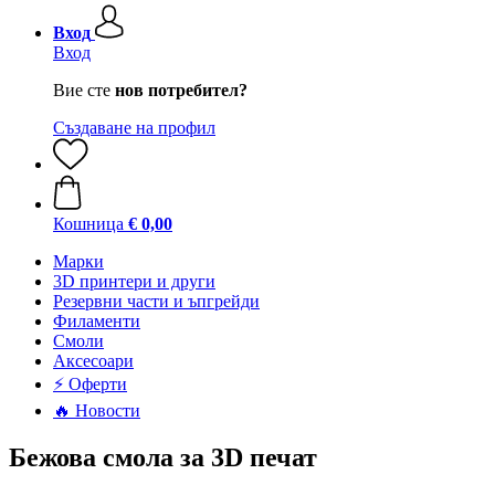
Вход
Вход
Вие сте
нов потребител?
Създаване на профил
Кошница
€ 0,00
Mарки
3D принтери и други
Резервни части и ъпгрейди
Филаменти
Смоли
Аксесоари
⚡ Оферти
🔥 Новости
Бежова смола за 3D печат