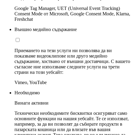
Google Tag Manager, UET (Universal Event Tracking)
Consent Mode от Microsoft, Google Consent Mode, Klarna,
Freshchat
Външно медийно съдържание
Приемането на тези услуги ни позволява да ви
показваме видеоклипове или друго медийно
съдържание, хоствано от външни доставчици. С вашето
съгласие ние използваме следните услуги на трети
страни на този уебсайт:
Vimeo, YouTube
Необходимо
Винаги активни
Технически необходимите бисквитки осигуряват само
основните функции на нашия уебсайт. Те се използват,
например, за да ви позволят да събирате продукти в
пазарската кошница или да влизате във вашия
клиентски акаунт. Това означава, че не е възможно да