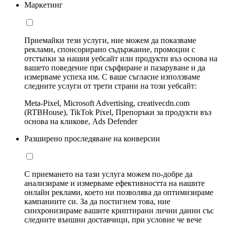
Маркетинг
Приемайки тези услуги, ние можем да показваме
реклами, спонсорирано съдържание, промоции с
отстъпки за нашия уебсайт или продукти въз основа на
вашето поведение при сърфиране и пазаруване и да
измерваме успеха им. С ваше съгласие използваме
следните услуги от трети страни на този уебсайт:
Meta-Pixel, Microsoft Advertising, creativecdn.com
(RTBHouse), TikTok Pixel, Препоръки за продукти въз
основа на кликове, Ads Defender
Разширено проследяване на конверсии
С приемането на тази услуга можем по-добре да
анализираме и измерваме ефективността на нашите
онлайн реклами, което ни позволява да оптимизираме
кампаниите си. За да постигнем това, ние
синхронизираме вашите криптирани лични данни със
следните външни доставчици, при условие че вече