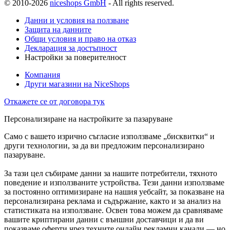
© 2010-2026
niceshops GmbH
- All rights reserved.
Данни и условия на ползване
Защита на данните
Общи условия и право на отказ
Декларация за достъпност
Настройки за поверителност
Компания
Други магазини на NiceShops
Откажете се от договора тук
Персонализиране на настройките за пазаруване
Само с вашето изрично съгласие използваме „бисквитки“ и
други технологии, за да ви предложим персонализирано
пазаруване.
За тази цел събираме данни за нашите потребители, тяхното
поведение и използваните устройства. Тези данни използваме
за постоянно оптимизиране на нашия уебсайт, за показване на
персонализирана реклама и съдържание, както и за анализ на
статистиката на използване. Освен това можем да сравняваме
вашите криптирани данни с външни доставчици и да ви
показваме оферти чрез техните онлайн рекламни канали — но