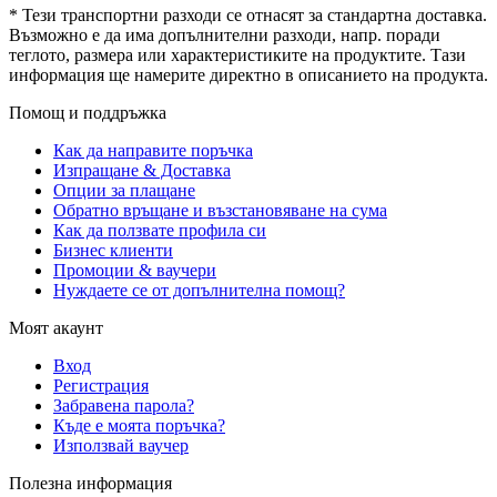
* Тези транспортни разходи се отнасят за стандартна доставка.
Възможно е да има допълнителни разходи, напр. поради
теглото, размера или характеристиките на продуктите. Тази
информация ще намерите директно в описанието на продукта.
Помощ и поддръжка
Как да направите поръчка
Изпращане & Доставка
Опции за плащане
Обратно връщане и възстановяване на сума
Как да ползвате профила си
Бизнес клиенти
Промоции & ваучери
Нуждаете се от допълнителна помощ?
Моят акаунт
Вход
Регистрация
Забравена парола?
Къде е моята поръчка?
Използвай ваучер
Полезна информация