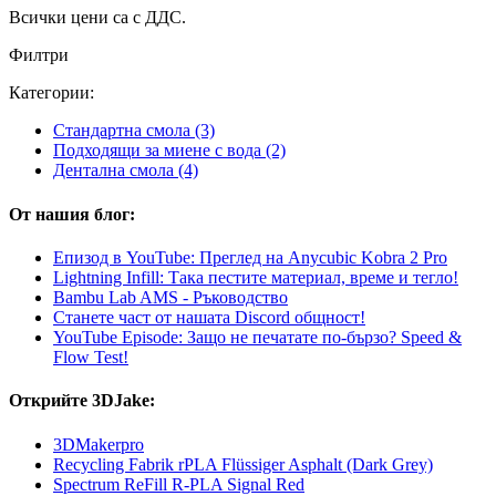
Всички цени са с ДДС.
Филтри
Категории:
Стандартна смола
(3)
Подходящи за миене с вода
(2)
Дентална смола
(4)
От нашия блог:
Епизод в YouTube: Преглед на Anycubic Kobra 2 Pro
Lightning Infill: Така пестите материал, време и тегло!
Bambu Lab AMS - Ръководство
Станете част от нашата Discord общност!
YouTube Episode: Защо не печатате по-бързо? Speed &
Flow Test!
Открийте 3DJake:
3DMakerpro
Recycling Fabrik rPLA Flüssiger Asphalt (Dark Grey)
Spectrum ReFill R-PLA Signal Red