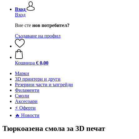
Вход
Вход
Вие сте
нов потребител?
Създаване на профил
Кошница
€ 0,00
Mарки
3D принтери и други
Резервни части и ъпгрейди
Филаменти
Смоли
Аксесоари
⚡ Оферти
🔥 Новости
Тюркоазена смола за 3D печат