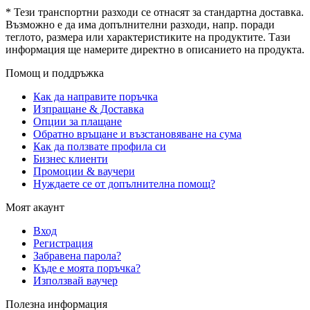
* Тези транспортни разходи се отнасят за стандартна доставка.
Възможно е да има допълнителни разходи, напр. поради
теглото, размера или характеристиките на продуктите. Тази
информация ще намерите директно в описанието на продукта.
Помощ и поддръжка
Как да направите поръчка
Изпращане & Доставка
Опции за плащане
Обратно връщане и възстановяване на сума
Как да ползвате профила си
Бизнес клиенти
Промоции & ваучери
Нуждаете се от допълнителна помощ?
Моят акаунт
Вход
Регистрация
Забравена парола?
Къде е моята поръчка?
Използвай ваучер
Полезна информация