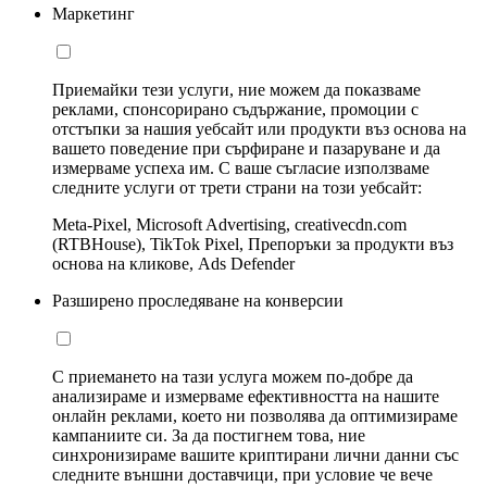
Маркетинг
Приемайки тези услуги, ние можем да показваме
реклами, спонсорирано съдържание, промоции с
отстъпки за нашия уебсайт или продукти въз основа на
вашето поведение при сърфиране и пазаруване и да
измерваме успеха им. С ваше съгласие използваме
следните услуги от трети страни на този уебсайт:
Meta-Pixel, Microsoft Advertising, creativecdn.com
(RTBHouse), TikTok Pixel, Препоръки за продукти въз
основа на кликове, Ads Defender
Разширено проследяване на конверсии
С приемането на тази услуга можем по-добре да
анализираме и измерваме ефективността на нашите
онлайн реклами, което ни позволява да оптимизираме
кампаниите си. За да постигнем това, ние
синхронизираме вашите криптирани лични данни със
следните външни доставчици, при условие че вече