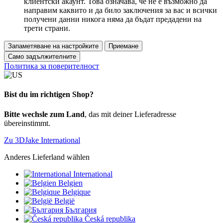
клиентски акаунт. Това означава, че не е възможно да
направим каквито и да било заключения за вас и всички
получени данни никога няма да бъдат предадени на
трети страни.
Запаметяване на настройките
Приемане
Само задължителните
Политика за поверителност
Bist du im richtigen Shop?
Bitte wechsle zum Land
, das mit deiner Lieferadresse
übereinstimmt.
Zu 3DJake International
Anderes Lieferland wählen
International
Belgien
Belgique
België
България
Česká republika