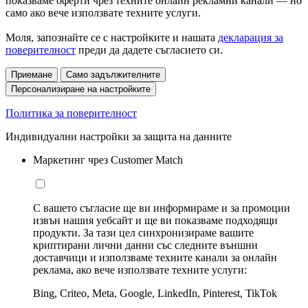
показваме оферти чрез техните онлайн рекламни канали — но
само ако вече използвате техните услуги.
Моля, запознайте се с настройките и нашата
декларация за
поверителност
преди да дадете съгласието си.
Приемане
Само задължителните
Персонализиране на настройките
Политика за поверителност
Индивидуални настройки за защита на данните
Маркетинг чрез Customer Match
С вашето съгласие ще ви информираме и за промоции
извън нашия уебсайт и ще ви показваме подходящи
продукти. За тази цел синхронизираме вашите
криптирани лични данни със следните външни
доставчици и използваме техните канали за онлайн
реклама, ако вече използвате техните услуги:
Bing, Criteo, Meta, Google, LinkedIn, Pinterest, TikTok