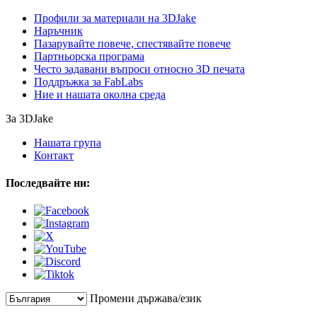
Профили за материали на 3DJake
Наръчник
Пазарувайте повече, спестявайте повече
Партньорска програма
Често задавани въпроси относно 3D печата
Поддръжка за FabLabs
Ние и нашата околна среда
За 3DJake
Нашата група
Контакт
Последвайте ни:
Промени държава/език