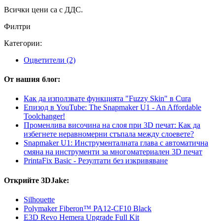
Всички цени са с ДДС.
Филтри
Категории:
Оцветители
(2)
От нашия блог:
Как да използвате функцията "Fuzzy Skin" в Cura
Епизод в YouTube: The Snapmaker U1 - An Affordable
Toolchanger!
Променлива височина на слоя при 3D печат: Как да
избегнете неравномерни стъпала между слоевете?
Snapmaker U1: Инструменталната глава с автоматична
смяна на инструменти за многоматериален 3D печат
PrintaFix Basic - Резултати без изкривяване
Открийте 3DJake:
Silhouette
Polymaker Fiberon™ PA12-CF10 Black
E3D Revo Hemera Upgrade Full Kit