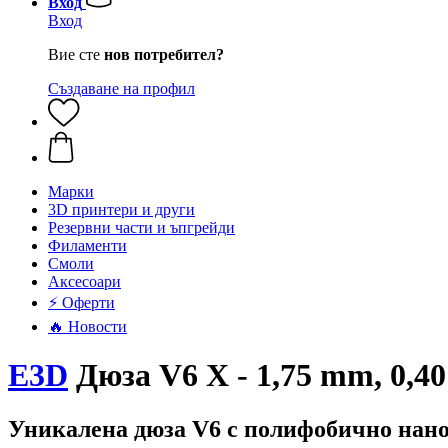
Вход
Вход
Вие сте
нов потребител?
Създаване на профил
Mарки
3D принтери и други
Резервни части и ъпгрейди
Филаменти
Смоли
Аксесоари
⚡ Оферти
🔥 Новости
E3D
Дюза V6 X - 1,75 mm, 0,4
Уникалена дюза V6 с полифобично нан