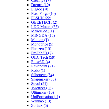
Creality (17)
Dremel (10)
Elegoo (78)
FlashForge (10)
FLSUN (22)
GEEETECH (2)
LDO Motors (55)
MakerBot (11)
MINGDA (15)
Mintion (1)
Monoprice (5)
Phrozen (15)
ProFab3D (2)
QIDI Tech (59)
Raise3D (4)
Revopoint (21)
Robo (1)
Silhouette (54)
Snapmaker (83)
Sovol (21)
Twotrees (36)
Ultimaker (10)
UniFormation (11)
Wanhao (13)
Zortrax (5)