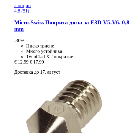
2 опции
4.8 (51)
Micro-Swiss
Покрита дюза за E3D V5-​V6, 0,8
mm
-30%
Ниско триене
Много устойчива
TwinClad XT покритие
€ 12,59
€ 17,99
Доставка до 17. август