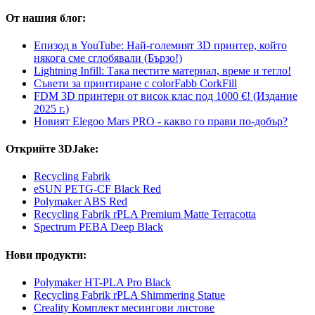
От нашия блог:
Епизод в YouTube: Най-големият 3D принтер, който
някога сме сглобявали (Бързо!)
Lightning Infill: Така пестите материал, време и тегло!
Съвети за принтиране с colorFabb CorkFill
FDM 3D принтери от висок клас под 1000 €! (Издание
2025 г.)
Новият Elegoo Mars PRO - какво го прави по-добър?
Открийте 3DJake:
Recycling Fabrik
eSUN PETG-CF Black Red
Polymaker ABS Red
Recycling Fabrik rPLA Premium Matte Terracotta
Spectrum PEBA Deep Black
Нови продукти:
Polymaker HT-PLA Pro Black
Recycling Fabrik rPLA Shimmering Statue
Creality Комплект месингови листове