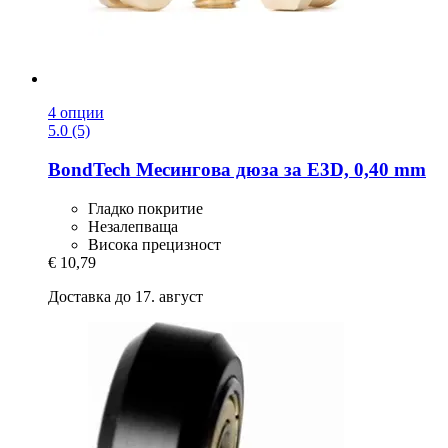
4 опции
5.0 (5)
BondTech
Месингова дюза за E3D, 0,40 mm
Гладко покритие
Незалепващa
Висока прецизност
€ 10,79
Доставка до 17. август